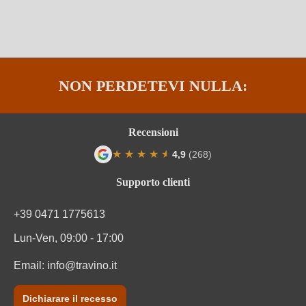
NON PERDETEVI NULLA:
Recensioni
★
★
★
★
★
★
4,9
(268)
Valutazione media di 4.9 su 5 stelle
Supporto clienti
+39 0471 1775613
Lun-Ven, 09:00 - 17:00
Email:
info@travino.it
Dichiarare il recesso