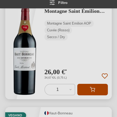
Filtro
Bonneau Édition Spéciale
Montagne Saint Émilion
AOP
Montagne Saint Émilion AOP
Cuvée (Rosso)
Secco / Dry
26,00 €
*
34,67 €/L (0,75 L)
1
Haut-Bonneau
VEGANO