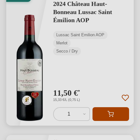
2024 Château Haut-
Bonneau Lussac Saint
Émilion AOP
Lussac Saint Émilion AOP
Merlot
Secco / Dry
11,50 €
*
15,33 €/L (0,75 L)
1