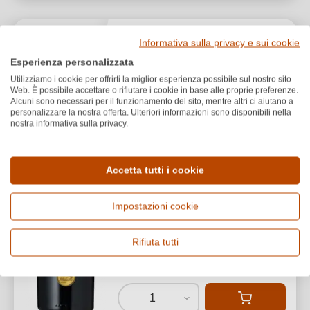
Haut-Bonneau
Informativa sulla privacy e sui cookie
2022 Château Haut-
Esperienza personalizzata
Bonneau Cabernet
Utilizziamo i cookie per offrirti la miglior esperienza possibile sul nostro sito
Sauvignon Montagne Saint
Web. È possibile accettare o rifiutare i cookie in base alle proprie preferenze.
Alcuni sono necessari per il funzionamento del sito, mentre altri ci aiutano a
Émilion AOP
personalizzare la nostra offerta. Ulteriori informazioni sono disponibili nella
Montagne Saint Émilion AOP
nostra informativa sulla privacy.
Cabernet Sauvignon
Secco / Dry
Accetta tutti i cookie
Impostazioni cookie
Rifiuta tutti
16,50 €
*
22,00 €/L (0,75 L)
1