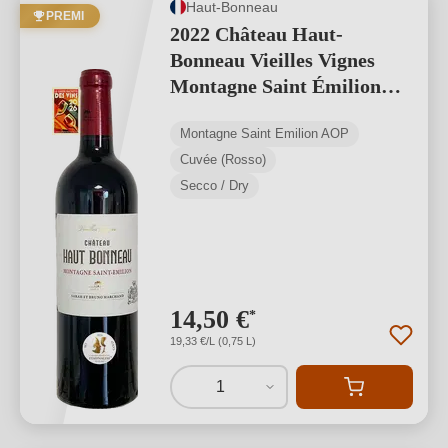
Haut-Bonneau
PREMI
2022 Château Haut-
Bonneau Vieilles Vignes
Montagne Saint Émilion
AOP
Montagne Saint Émilion AOP
Cuvée (Rosso)
Secco / Dry
14,50 €
*
19,33 €/L (0,75 L)
1