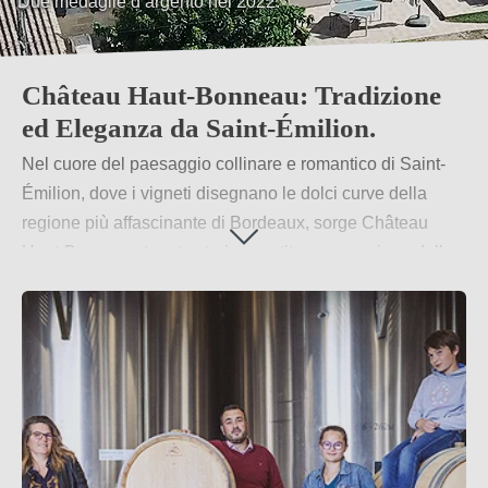
Cuvée des Ducs tra le migliori 80 di Saint-Émilion.
Château Haut-Bonneau: Tradizione
ed Eleganza da Saint-Émilion.
Nel cuore del paesaggio collinare e romantico di Saint-
Émilion, dove i vigneti disegnano le dolci curve della
regione più affascinante di Bordeaux, sorge Château
Haut-Bonneau, tenuta storica gestita con passione dalla
famiglia Marchand. Con oltre due secoli di tradizione
vinicola e un impegno costante verso la qualità e la
sostenibilità, questa cantina è oggi una vera eccellenza
della zona.
Per saperne di più
→