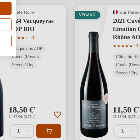
Tête Noire
Tour Parad
VEGANO
2024 Vacqueyras
2021 Cuv
AOP BIO
Emotion C
Rhône A
Valutazione media di 4 su 5 stelle
★
★
★
★
★
1
Valutazione 
★
★
★
★
★
2
Vacqueyras AOP
Cuvée (Rosso)
Côtes du Rh
Secco / Dry
Cuvée (Ross
Secco / Dry
18,50 €
11,50 €
*
*
24,67 €/L (0,75 L)
15,33 €/L (0,75 L)
1
1