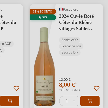
is
Pasquiers
33% SCONTO
ée
2024 Cuvée Rosé
BIO
ôtes du
Côtes du Rhône
OP
villages Sablet
AOP BIO
media di 5 su 5 stelle
Sablet AOP
ône AOP
Grenache noir
o)
Secco / Dry
12,00 €
8,00 €
*
10,67 €/L (0,75 L)
1