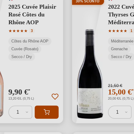
30% SCONTO
2025 Cuvée Plaisir
2022 Cuvé
Rosé Côtes du
Thyrses 
Rhône AOP
Méditerr
Valutazione media di 5 su 5 stelle
Valutazione 
★
★
★
★
★
★
★
★
★
★
3
1
Côtes du Rhône AOP
Méditerranée
Cuvée (Rosato)
Grenache
Secco / Dry
Secco / Dry
21,50 €
9,90 €
15,00 €
*
*
13,20 €/L (0,75 L)
20,00 €/L (0,75 L)
1
1