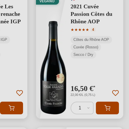
VEGANO
e Les
2021 Cuvée
Grenache
Passion Côtes du
anée IGP
Rhône AOP
media di 5 su 5 stelle
Valutazione media di 5 su 5 s
★
★
★
★
★
4
 IGP
Côtes du Rhône AOP
Cuvée (Rosso)
Secco / Dry
16,50 €
*
22,00 €/L (0,75 L)
1