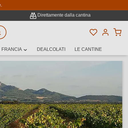
pale
e.
Direttamente dalla cantina
Hai 0 articoli n
icerca avanzata
FRANCIA
DEALCOLATI
LE CANTINE
e, cantina o