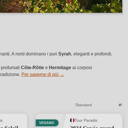
cinanti. A nord dominano i puri
Syrah
, eleganti e profondi,
i profumati
Côte‑Rôtie
e
Hermitage
ai corposi
tradizione.
Per saperne di più
→
is
Tour Paradis
VEGANO