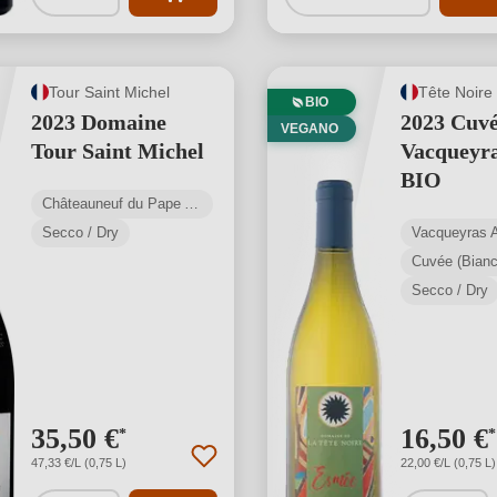
Tour Saint Michel
Tête Noire
BIO
2023 Domaine
2023 Cuv
VEGANO
Tour Saint Michel
Vacqueyr
BIO
Châteauneuf du Pape AOP
Secco / Dry
Vacqueyras
Cuvée (Bianc
Secco / Dry
35,50 €
16,50 €
*
*
47,33 €/L (0,75 L)
22,00 €/L (0,75 L)