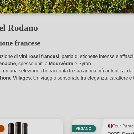
 del Rodano
ione francese
duzione di
vini rossi francesi
, patria di etichette intense e affas
enache
, spesso uniti a
Mourvèdre
e Syrah.
 con una selezione che racconta la sua anima più autentica: da
hône Villages
. Un viaggio sensoriale tra eleganza, carattere e 
Tour Parad
VEGANO