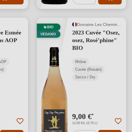
Domaine Les Chemins de Sève
BIO
ée Esmée
2023 Cuvée "Osez,
VEGANO
as AOP
osez, Rosé'phine"
BIO
 AOP
Rhône
o)
Cuvée (Rosato)
Secco / Dry
9,00 €
*
12,00 €/L (0,75 L)