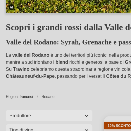
Questa
immagine
Scopri i grandi rossi dalla Valle
è
stata
Valle del Rodano: Syrah, Grenache e pass
modificata
con
La
valle del Rodano
è uno dei territori più iconici nella pro
l'aiuto
mentre a sud trionfano i
blend
ricchi e generosi a base di
Gr
dell'IA.
Su
Travino
celebriamo questa straordinaria regione vinicola
Châteauneuf‑du‑Pape
, passando per i versatili
Côtes du R
Regioni francesi
Rodano
Produttore
10% SCONTO
Tipo di vino