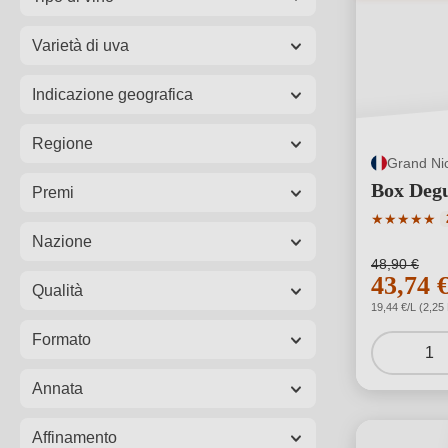
Varietà di uva
Indicazione geografica
Regione
Grand Nic
Box Degu
Premi
Valutazione
★
★
★
★
★
Nazione
48,90 €
43,74 
Qualità
19,44 €/L (2,25 
Formato
1
Annata
Affinamento