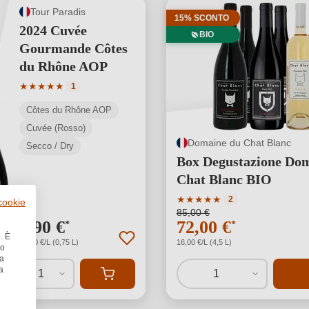
Tour Paradis
15% SCONTO
2024 Cuvée
BIO
Gourmande Côtes
du Rhône AOP
Valutazione media di 5 su 5 stelle
★
★
★
★
★
1
Côtes du Rhône AOP
Cuvée (Rosso)
Domaine du Chat Blanc
Secco / Dry
Box Degustazione Do
Chat Blanc BIO
Valutazione media di 5 su 5
★
★
★
★
★
2
 cookie
85,00 €
9,90 €
72,00 €
*
*
. È
13,20 €/L (0,75 L)
16,00 €/L (4,5 L)
no
la
a
1
1