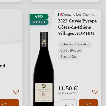
Domaine Les Chemins de Sève
BIO
2022 Cuvée Pyrope
VEGANO
Côtes-du-Rhône
Villages AOP BIO
Côtes du Rhône AOP
Cuvée (Rosso)
Secco / Dry
and
 stelle
11,50 €
*
15,33 €/L (0,75 L)
1