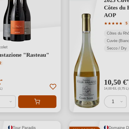
2025 Cuvé
Côtes du 
AOP
Valutazione 
★
★
★
★
★
5
Côtes du Rh
Cuvée (Bianc
olet
Secco / Dry
stazione "Rasteau"
 media di 5 su 5 stelle
2
€
10,50 €
*
*
L)
14,00 €/L (0,75 L)
1
Tour Paradis