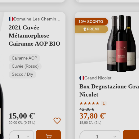
Domaine Les Chemins de Sève
10% SCONTO
2021 Cuvée
PREMI
Métamorphose
Cairanne AOP BIO
Cairanne AOP
Cuvée (Rosso)
Secco / Dry
Grand Nicolet
Box Degustazione Gr
Nicolet
Valutazione media di 5 su 5
★
★
★
★
★
1
42,00 €
15,00 €
37,80 €
*
*
20,00 €/L (0,75 L)
18,90 €/L (2 L)
1
1