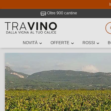
I
visitato Travino.
Oltre 900 cantine
NOVITÀ
OFFERTE
ROSSI
B
Ricerca vini
Inserisci alme
Descrivi il