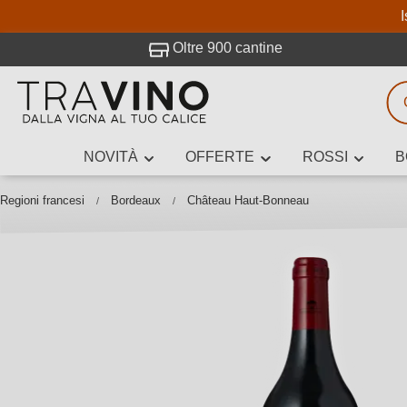
I
visitato Travino.
Oltre 900 cantine
NOVITÀ
OFFERTE
ROSSI
B
Ricerca vini
Inserisci alme
Regioni francesi
Bordeaux
Château Haut-Bonneau
Descrivi il