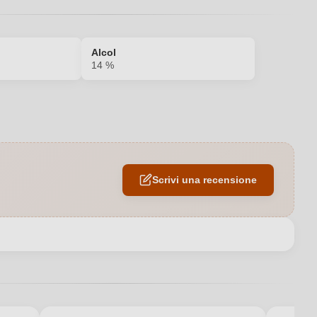
Alcol
14 %
2022
14 %
Scrivi una recensione
Montagne Saint Émilion AOP
Francia
AOP
Secco / Dry