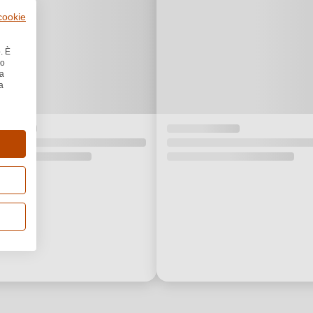
 cookie
. È
no
la
a