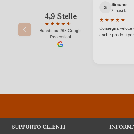
Simone
S
2 mesi fa
Solfiti
4,9 Stelle
Il tuo indirizzo e-mail
★
★
★
★
★
★
★
★
★
★
★
Valutazione medi
Tipo di vino
Consegna veloce e 
Basato su 268 Google
Valutazione media di 4.9 su 5 stelle
anche prodotti part
Recensioni
La tua password
SUPPORTO CLIENTI
INFORM