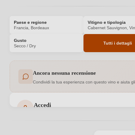
Paese e regione
Vitigno e tipologia
Francia, Bordeaux
Cabernet Sauvignon, Vin
Gusto
Tutti i dettagli
Secco / Dry
Codice prodotto
Ancora nessuna recensione
Colore dell'uva
Condividi la tua esperienza con questo vino e aiuta gli a
Formato
Indirizzo del
SCEA Château Haut Bonneau, Rte 
Accedi
produttore
Accedi per poter lasciare una recensione. Non ancora
Produttore
Regione