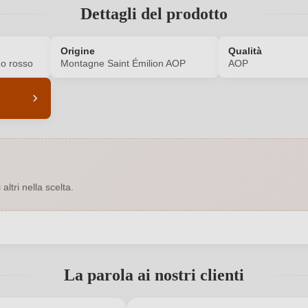
Dettagli del prodotto
Origine
Qualità
o rosso
Montagne Saint Émilion AOP
AOP
6322005000
Annata
Rosso
Contenuto di alcol
ltri nella scelta.
0,75 L
Indicazione geografica
des Vallons-Bonneau 17, 33570
Nazione
Montagne, Francia
 registrato?
La parola ai nostri clienti
Haut-Bonneau
Qualità
Bordeaux
Nuovo cliente?
Registrati
Residuo zuccherino