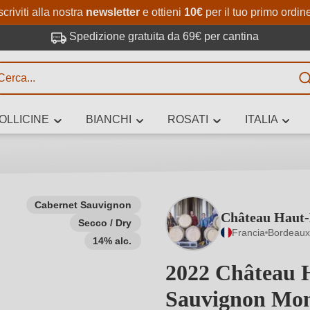
Passa al contenuto principale
Salta alla ricerca
Passa alla navigazione princi
scriviti alla nostra
newsletter
e ottieni
10€
per il tuo primo ordin
Spedizione gratuita da 69€ per cantina
R
OLLICINE
BIANCHI
ROSATI
ITALIA
no 3 caratteri
Cabernet Sauvignon
Château Haut
Secco / Dry
 vino stai cercando – per gusto, occasione, nome del vino, vitigno, region
Francia
Bordeaux
altri criteri.
14% alc.
2022 Château 
Sauvignon Mon