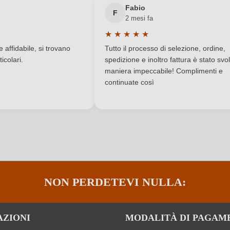
Fabio
F
2 mesi fa
Contiene solfiti
Sottoregione
★
★
★
★
★
a di 5 su 5 stelle
Valutazione media di 5 su 5 stelle
Vino rosso
Varietà di uva
affidabile, si trovano
Tutto il processo di selezione, ordine,
icolari.
spedizione e inoltro fattura è stato svol
maniera impeccabile! Complimenti e
continuate così
ACCEDI
NON PERDETEVI NULLA:
AZIONI
MODALITÀ DI PAGAM