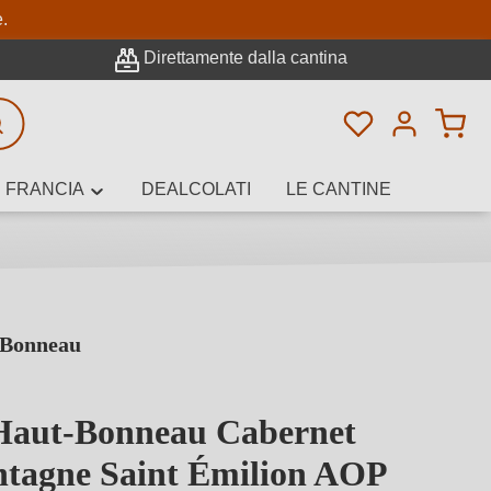
pale
e.
Direttamente dalla cantina
Hai 0 articoli n
icerca avanzata
FRANCIA
DEALCOLATI
LE CANTINE
-Bonneau
e, cantina o
Haut-Bonneau Cabernet
tagne Saint Émilion AOP