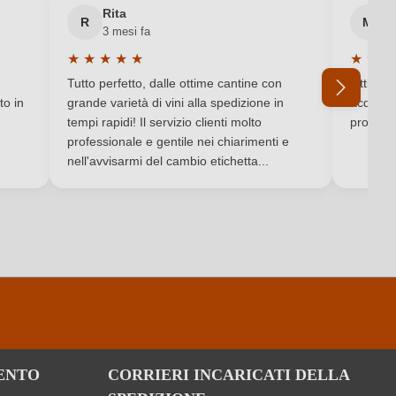
Rita
M
R
M
3 mesi fa
6 
Libournais
★
★
★
★
★
★
★
★
Valutazione media di 5 su 5 stelle
Valutaz
Cabernet Sauvignon
Tutto perfetto, dalle ottime cantine con
Ottimo e
to in
grande varietà di vini alla spedizione in
acquista
tempi rapidi! Il servizio clienti molto
produtto
professionale e gentile nei chiarimenti e
Ho dimenticato la mia password.
nell'avvisarmi del cambio etichetta...
ENTO
CORRIERI INCARICATI DELLA