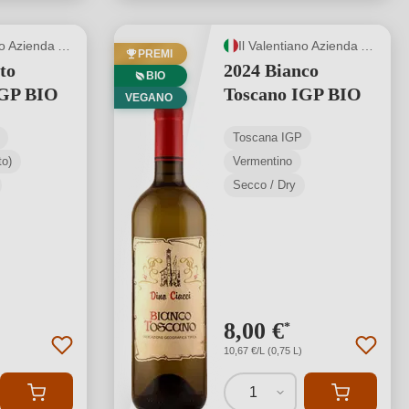
Il Valentiano Azienda Agricola di Ciacci Fabiano
Il Valentiano Azienda Agricola di Ciacci Fabiano
PREMI
to
2024 Bianco
BIO
IGP BIO
Toscano IGP BIO
VEGANO
Toscana IGP
o)
Vermentino
Secco / Dry
8,00 €
*
10,67 €/L (0,75 L)
1