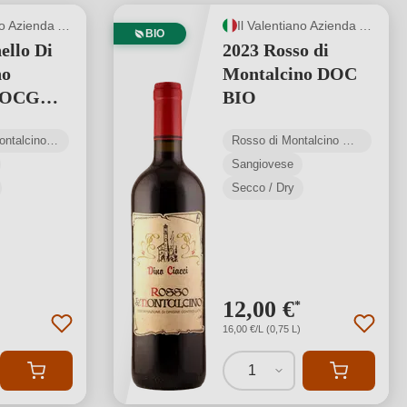
Il Valentiano Azienda Agricola di Ciacci Fabiano
Il Valentiano Azienda Agricola di Ciacci Fabiano
BIO
ello Di
2023 Rosso di
no
Montalcino DOC
DOCG
BIO
Brunello di Montalcino DOCG
Rosso di Montalcino DOC
Sangiovese
Secco / Dry
12,00 €
*
16,00 €/L (0,75 L)
1