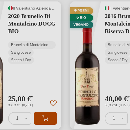
Il Valentiano Azienda Agricola di Ciacci Fabiano
PREMI
2020 Brunello Di
2016 Brun
BIO
Montalcino DOCG
Montalci
VEGANO
BIO
Riserva 
BIO
Brunello di Montalcino DOCG
Sangiovese
Sangiovese
Secco / Dry
Secco / Dry
25,00 €
40,00 €
*
*
33,33 €/L (0,75 L)
53,33 €/L (0,75 L)
1
1