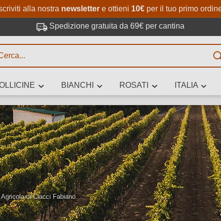
Passa al contenuto principale
Salta alla ricerca
Passa alla navigazione princi
scriviti alla nostra
newsletter
e ottieni
10€
per il tuo primo ordin
Spedizione gratuita da 69€ per cantina
R
OLLICINE
BIANCHI
ROSATI
ITALIA
no 3 caratteri
 vino stai cercando – per gusto, occasione, nome del vino, vitigno, region
altri criteri.
 Agricola di Ciacci Fabiano