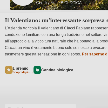
Certificazione BIOLOGICA.
Azienda familiare di quarta generazione.
Il Valentiano: un'interessante sorpresa
L'Azienda Agricola Il Valentiano di Ciacci Fabiano rappresen
conduzione familiare con una lunga tradizione nel settore vini
all'approccio alla viticoltura naturale che ha portato alla pr
Ciacci, un vino è veramente buono solo se riesce a evocare 
trasmettere questa sensazione in ogni sorso.
Per saperne di
1 premio
Cantina biologica
Scopri di più
→