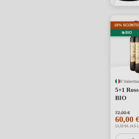
16% SCONTO
BIO
5+1 Ros
BIO
72,00 €
60,00 
13,33 €/L (4,5 L