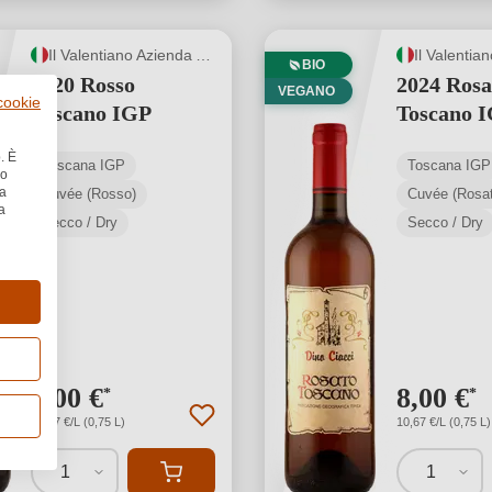
Il Valentiano Azienda Agricola di Ciacci Fabiano
BIO
2020 Rosso
2024 Rosa
VEGANO
 cookie
Toscano IGP
Toscano 
. È
Toscana IGP
Toscana IGP
no
la
Cuvée (Rosso)
Cuvée (Rosat
a
Secco / Dry
Secco / Dry
8,00 €
8,00 €
*
*
10,67 €/L (0,75 L)
10,67 €/L (0,75 L)
1
1