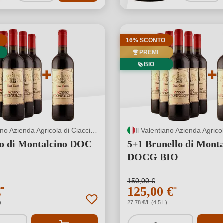
16% SCONTO
PREMI
BIO
Il Valentiano Azienda Agricola di Ciacci Fabiano
so di Montalcino DOC
5+1 Brunello di Monta
DOCG BIO
150,00 €
€
125,00 €
*
*
)
27,78 €/L (4,5 L)