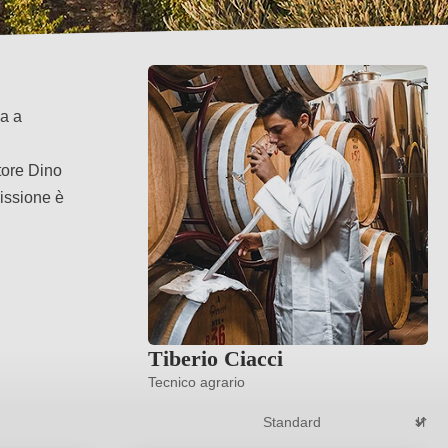
da a
atore Dino
issione è
Tiberio Ciacci
Tecnico agrario