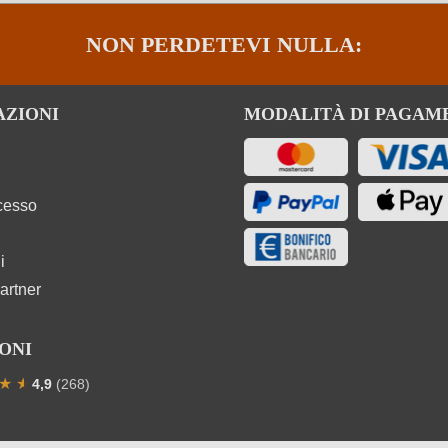
NON PERDETEVI NULLA:
AZIONI
MODALITÀ DI PAGAM
ecesso
i
artner
ONI
★
★
★
4,9
(268)
one media di 4.9 su 5 stelle