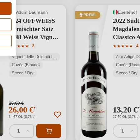
Widum Baumann
Eberlehof
PREMI
2024 OFFWEISS
2022 Südti
Gemischter Satz
Magdalen
1048 Weiss Vigneti
Classico 
delle Dolomiti IGP
DOC
Valutazione media di 5 su 5 stelle
Valutazione 
★
★
★
★
★
★
★
★
★
★
2
4
BIO
Vigneti delle Dolomiti IGP
Alto Adige 
Cuvée (Bianco)
Cuvée (Ross
Secco / Dry
Secco / Dry
28,00 €
26,00 €
13,20 €
*
*
34,67 €/L (0,75 L)
17,60 €/L (0,75 L)
1
1