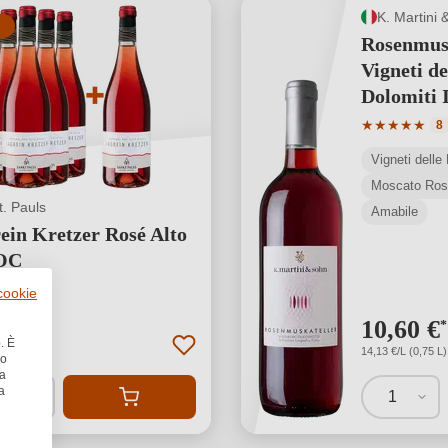
K. Martini 
Rosenmusk
Vigneti de
Dolomiti
Valutazione 
★
★
★
★
★
8
Moscato Ros
t. Pauls
Amabile
ein Kretzer Rosé Alto
OC
 media di 4.75 su 5 stelle
4
 cookie
€
10,60 €
*
*
. È
)
14,13 €/L (0,75 L)
no
la
a
1