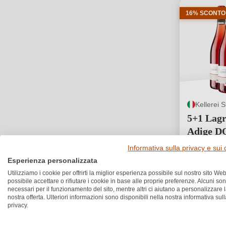
16% SCONTO
Kellerei S
5+1 Lagr
Adige D
Valutazione
★
★
★
★
★
★
Informativa sulla privacy e sui
67,20 €
Esperienza personalizzata
55,90 
Utilizziamo i cookie per offrirti la miglior esperienza possibile sul nostro sito Web
12,42 €/L (4,5 L
possibile accettare o rifiutare i cookie in base alle proprie preferenze. Alcuni so
necessari per il funzionamento del sito, mentre altri ci aiutano a personalizzare 
nostra offerta. Ulteriori informazioni sono disponibili nella nostra informativa sull
1
privacy.