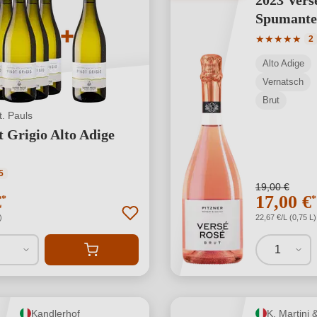
2023 Vers
Spumante
Valutazione 
★
★
★
★
★
2
Alto Adige
Vernatsch
Brut
t. Pauls
t Grigio Alto Adige
 media di 5 su 5 stelle
5
19,00 €
€
17,00 €
*
*
)
22,67 €/L (0,75 L)
1
Kandlerhof
K. Martini 