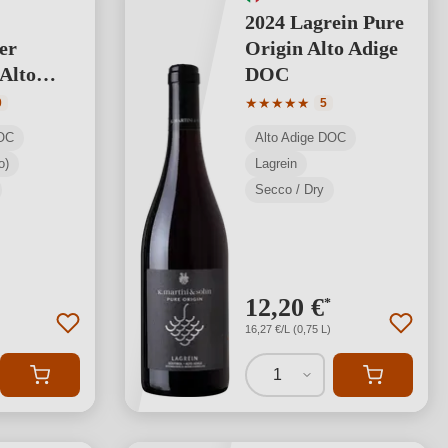
2024 Lagrein Pure
er
Origin Alto Adige
 Alto
DOC
OC
media di 5 su 5 stelle
Valutazione media di 5 su 5 s
★
★
★
★
★
0
5
DOC
Alto Adige DOC
o)
Lagrein
Secco / Dry
12,20 €
*
16,27 €/L (0,75 L)
1