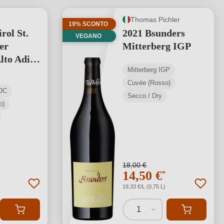
Thomas Pichler
19% SCONTO
rol St.
2021 Bsunders
VEGANO
er
Mitterberg IGP
Alto Adige
Mitterberg IGP
media di 5 su 5 stelle
Cuvée (Rosso)
DOC
Secco / Dry
o)
18,00 €
14,50 €
*
19,33 €/L (0,75 L)
1