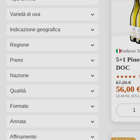
Varietà di uva
Indicazione geografica
Regione
Kellerei S
5+1 Pino
Premi
DOC
Nazione
Valutazione
★
★
★
★
★
67,20 €
56,00 
Qualità
12,44 €/L (4,5 L
Formato
1
Annata
Affinamento