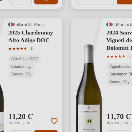
Kellerei St. Pauls
K. Martini 
2025 Chardonnay
2024 Sauv
Alto Adige DOC
Vigneti de
Dolomiti
Valutazione media di 4.6 su 5 stelle
★
★
★
★
★
★
5
Valutazione 
★
★
★
★
★
3
Alto Adige DOC
Chardonnay
Secco / Dry
Sauvignon B
Secco / Dry
11,20 €
11,70 €
*
*
14,93 €/L (0,75 L)
15,60 €/L (0,75 L)