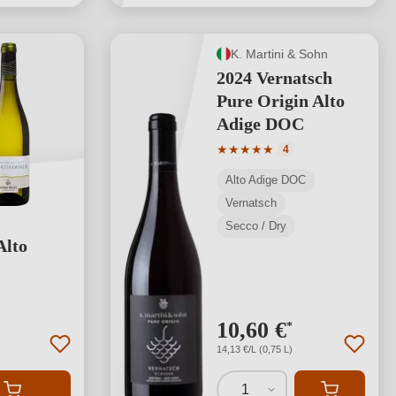
K. Martini & Sohn
2024 Vernatsch
Pure Origin Alto
Adige DOC
Valutazione media di 5 su 5 s
★
★
★
★
★
4
Alto Adige DOC
Vernatsch
Secco / Dry
Alto
 stelle
10,60 €
*
14,13 €/L (0,75 L)
1