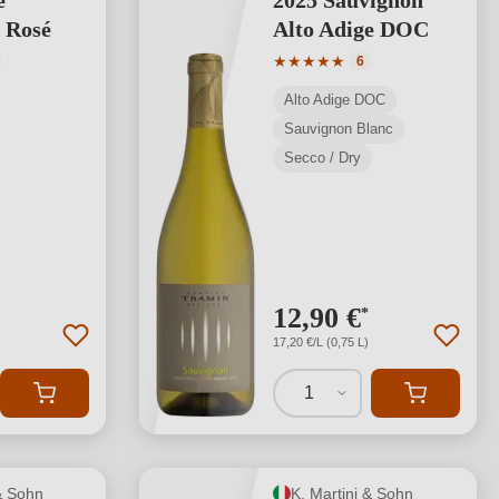
é
2025 Sauvignon
 Rosé
Alto Adige DOC
media di 5 su 5 stelle
Valutazione media di 5 su 5 s
★
★
★
★
★
6
Alto Adige DOC
Sauvignon Blanc
Secco / Dry
12,90 €
*
17,20 €/L (0,75 L)
1
& Sohn
K. Martini & Sohn