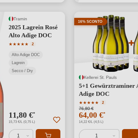
Tramin
16% SCONTO
2025 Lagrein Rosé
Alto Adige DOC
Valutazione media di 5 su 5 stelle
★
★
★
★
★
2
Alto Adige DOC
Lagrein
Secco / Dry
Kellerei St. Pauls
5+1 Gewürztraminer 
Adige DOC
Valutazione media di 5 su 5
★
★
★
★
★
2
76,80 €
11,80 €
64,00 €
*
*
15,73 €/L (0,75 L)
14,22 €/L (4,5 L)
1
1