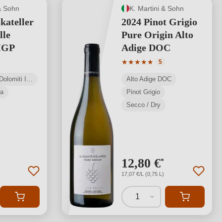
& Sohn
K. Martini & Sohn
ateller
2024 Pinot Grigio
lle
Pure Origin Alto
 IGP
Adige DOC
media di 5 su 5 stelle
Valutazione media di 5 su 5 s
★
★
★
★
★
5
Vigneti delle Dolomiti IGP
Alto Adige DOC
a
Pinot Grigio
Secco / Dry
12,80 €
*
17,07 €/L (0,75 L)
1