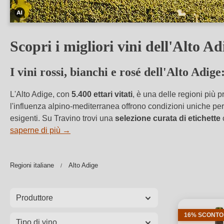
Questa
immagine
Scopri i migliori vini dell'Alto A
è
stata
I vini rossi, bianchi e rosé dell'Alto Adige
modificata
con
L'Alto Adige, con
5.400 ettari vitati
, è una delle regioni più 
l'aiuto
l'influenza alpino-mediterranea offrono condizioni uniche pe
dell'IA.
esigenti. Su Travino trovi una
selezione curata
di etichette
c
saperne di più
→
Regioni italiane
Alto Adige
Produttore
16% SCONTO
Tipo di vino