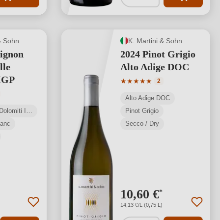
& Sohn
K. Martini & Sohn
ignon
2024 Pinot Grigio
lle
Alto Adige DOC
 IGP
Valutazione media di 5 su 5 s
★
★
★
★
★
2
media di 5 su 5 stelle
Alto Adige DOC
Vigneti delle Dolomiti IGP
Pinot Grigio
lanc
Secco / Dry
10,60 €
*
14,13 €/L (0,75 L)