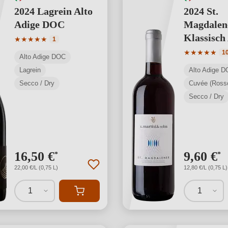
2024 Lagrein Alto
2024 St.
Adige DOC
Magdalen
Klassisch
Valutazione media di 5 su 5 stelle
★
★
★
★
★
1
Adige D
Valutazione 
★
★
★
★
★
1
Alto Adige DOC
Lagrein
Alto Adige 
Secco / Dry
Cuvée (Ross
Secco / Dry
16,50 €
9,60 €
*
*
22,00 €/L (0,75 L)
12,80 €/L (0,75 L)
1
1