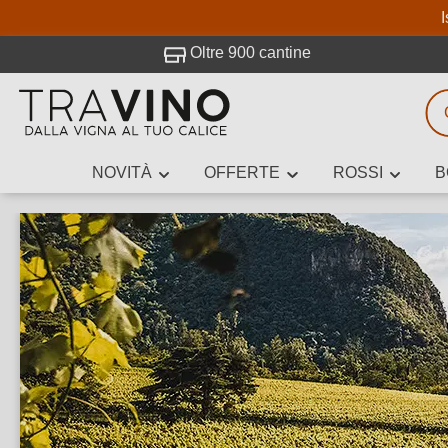
I
visitato Travino.
Oltre 900 cantine
NOVITÀ
OFFERTE
ROSSI
B
Ricerca vini
Inserisci alme
Descrivi il