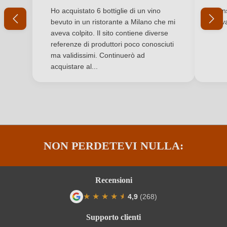
Valutazione media di 5 su 5 stelle
Valuta
Ho acquistato 6 bottiglie di un vino
Cons
Formato
0,75 L
bevuto in un ristorante a Milano che mi
trov
aveva colpito. Il sito contiene diverse
Indicazione geografica
Crémant d'Alsace AOP
referenze di produttori poco conosciuti
ma validissimi. Continuerò ad
Indirizzo del
EARL Albert Klée, Grand-Rue 13, 68230
acquistare al...
produttore
Katzenthal, Francia
Nazione
Francia
Produttore
Albert et Jean--François Klée
NON PERDETEVI NULLA:
Qualità
AOP
Regione
Alsace
Recensioni
Residuo zuccherino
Brut
★
★
★
★
★
★
4,9
(268)
Valutazione media di 4.9 su 5 stelle
Solfiti
Contiene solfiti
Supporto clienti