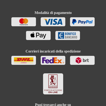
Carboidrati di cui zuccheri
1.2 g
Uve, Regolatori di acidità (Acido tartarico (L(+)-), E
Modalità di pagamento
334), Conservanti (Diossido di zolfo, E 220). Contiene
Ingredienti
piccole quantità di grassi, acidi grassi saturi, proteine
e sale
Corrieri incaricati della spedizione
Puoi trovarci anche su