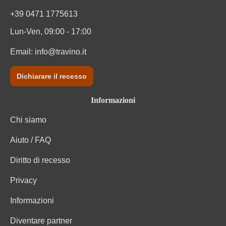
Tappo di bottiglia
Tappo a fungo
+39 0471 1775613
Lun-Ven, 09:00 - 17:00
Tipo di vino
Vino frizzante e spumante
Email:
info@travino.it
Varietà di uva
Cuvée (Bianco)
Dichiarare il recesso
Varietà di uve della cuvée
Auxerrois, Pinot Blanc
Informazioni
Zuccheri residui
5 g/L
Chi siamo
Informazioni nutrizionali
Aiuto / FAQ
Informazioni nutrizionali medie
per 100 ml
Diritto di recesso
Privacy
Valore energetico
305 kJ / 73 kcal
Informazioni
Carboidrati
1.2 g
Diventare partner