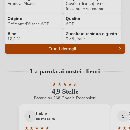
Francia, Alsace
Cuvée (Bianco), Vino
frizzante e spumante
ACCEDI
Origine
Qualità
Crémant d'Alsace AOP
AOP
Alcol
Zucchero residuo e gusto
12,5 %
5 g/L, brut
Tutti i dettagli
Codice prodotto
6883015000
La parola ai nostri clienti
Abbinamenti
Pesce
★
★
★
★
★
★
Acidità
5,7 g/L
4,9 Stelle
Valutazione media di 4.9 su 5 stelle
Basato su 268 Google Recensioni
Affinamento
Fermentazione in bottiglia
Fabio
Colore dell'uva
Bianco
F
S
un mese fa
Contenuto di alcol
12,5 %
★
★
★
★
★
★
★