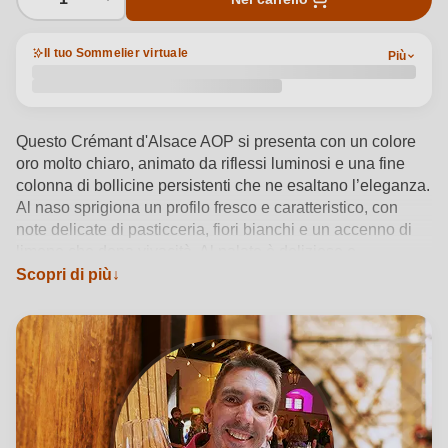
Il tuo Sommelier virtuale
Più
Questo Crémant d'Alsace AOP si presenta con un colore
oro molto chiaro, animato da riflessi luminosi e una fine
colonna di bollicine persistenti che ne esaltano l’eleganza.
Al naso sprigiona un profilo fresco e caratteristico, con
note delicate di pasticceria, fiori bianchi e un accenno di
limone che dona vivacità. Al palato è delizioso e
complesso, con una freschezza ben definita e una struttura
Scopri di più
armoniosa. L'acidità è perfettamente bilanciata da morbide
spezie dolci, regalando un finale lungo, vivace e raffinato.
Un Crémant che unisce finezza, espressività e grande
bevibilità.
Vedi dettagli del prodotto →