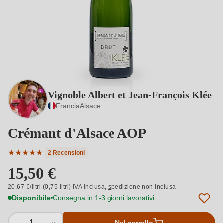
Vignoble Albert et Jean-François Klée
Francia
Alsace
Crémant d'Alsace AOP
★
★
★
★
★
2 Recensioni
Valutazione media di 5 su 5 stelle
15,50 €
20,67 €/litri (0,75 litri) IVA inclusa,
spedizione
non inclusa
Disponibile
Consegna in 1-3 giorni lavorativi
1
Nel carrello