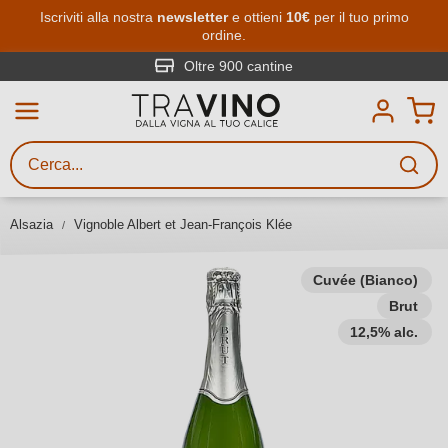
Passa al contenuto principale
Iscriviti alla nostra
newsletter
e ottieni
10€
per il tuo primo
ordine.
Ricerca vini
Inserisci almeno 3 caratteri
Oltre 900 cantine
Descrivi il vino stai cercando – per
gusto, occasione, nome del vino,
vitigno, regione, cantina o altri
Alsazia
Vignoble Albert et Jean-François Klée
criteri.
Cuvée (Bianco)
Brut
12,5% alc.