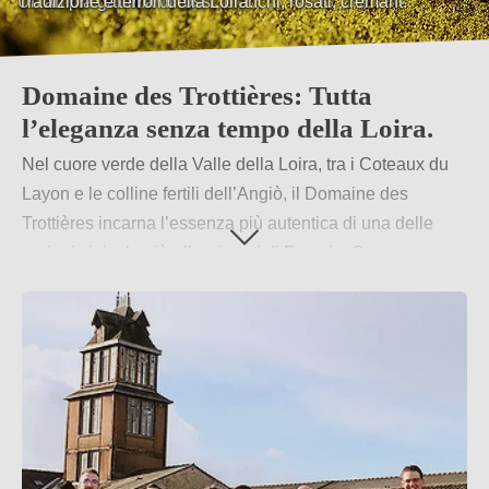
Tradizione e terroir della Loira.
Domaine des Trottières: Tutta
l’eleganza senza tempo della Loira.
Nel cuore verde della Valle della Loira, tra i Coteaux du
Layon e le colline fertili dell’Angiò, il Domaine des
Trottières incarna l’essenza più autentica di una delle
regioni vinicole più affascinanti di Francia. Con una
tradizione che affonda le radici in oltre un secolo di storia
e un terroir unico su suoli di ardesia, la tenuta della
famiglia Lamotte, proprietaria dal 1985, offre un ventaglio
di 18 vini diversi, espressione pura di territorio, passione
e savoir-faire.
Per saperne di più
→