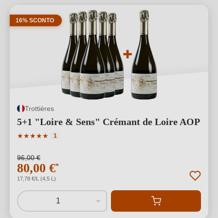
16% SCONTO
Trottières
5+1 "Loire & Sens" Crémant de Loire AOP
Valutazione media di 5 su 5 stelle
★
★
★
★
★
1
96,00 €
80,00 €
*
17,78 €/L (4,5 L)
1