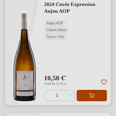
2024 Cuvée Expression
Anjou AOP
Anjou AOP
Chenin Blanc
Secco / Dry
10,50 €
*
14,00 €/L (0,75 L)
1