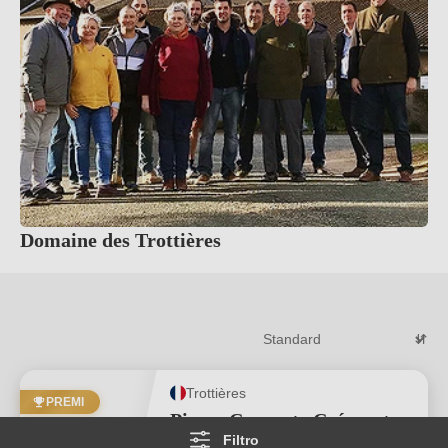
Domaine des Trottières
Trottières
PREMI
Pierre Couverte Crémant
Filtro
de Loire AOP