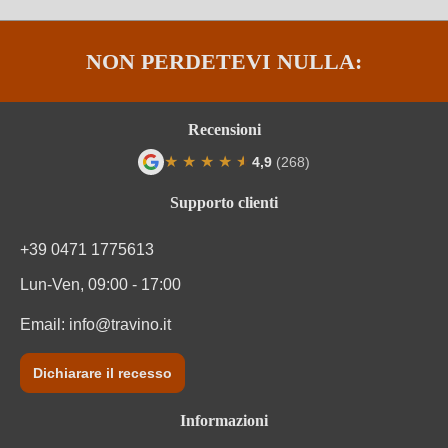
NON PERDETEVI NULLA:
Recensioni
★
★
★
★
★
★
4,9
(268)
Valutazione media di 4.9 su 5 stelle
Supporto clienti
+39 0471 1775613
Lun-Ven, 09:00 - 17:00
Email:
info@travino.it
Dichiarare il recesso
Informazioni