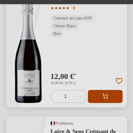
Valutazione media di 5 su 5 stelle
★
★
★
★
★
3
Crémant de Loire AOP
Chenin Blanc
Brut
12,00 €
*
16,00 €/L (0,75 L)
1
Trottières
Loire & Sens Crémant de