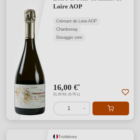
Loire AOP
Crémant de Loire AOP
Chardonnay
Dosaggio zero
16,00 €
*
21,33 €/L (0,75 L)
1
Trottières