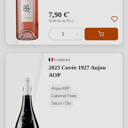
7,90 €
*
10,53 €/L (0,75 L)
1
Trottières
2023 Cuvée 1927 Anjou
AOP
Anjou AOP
Cabernet Franc
Secco / Dry