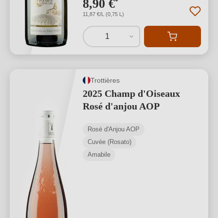
8,90 €
*
11,87 €/L (0,75 L)
1
Trottières
2025 Champ d'Oiseaux
Rosé d'anjou AOP
Rosé d'Anjou AOP
Cuvée (Rosato)
Amabile