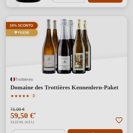
16% SCONTO
PREMI
Trottières
Domaine des Trottières Kennenlern-Paket
Valutazione media di 5 su 5 stelle
★
★
★
★
★
3
71,00 €
59,50 €
*
13,22 €/L (4,5 L)