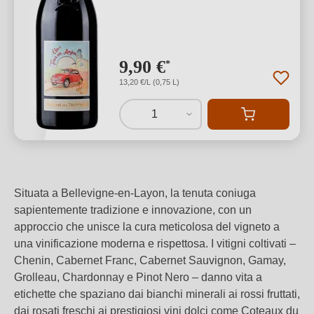
9,90 €
*
13,20 €/L (0,75 L)
1
Situata a Bellevigne-en-Layon, la tenuta coniuga
sapientemente tradizione e innovazione, con un
approccio che unisce la cura meticolosa del vigneto a
una vinificazione moderna e rispettosa. I vitigni coltivati –
Chenin, Cabernet Franc, Cabernet Sauvignon, Gamay,
Grolleau, Chardonnay e Pinot Nero – danno vita a
etichette che spaziano dai bianchi minerali ai rossi fruttati,
dai rosati freschi ai prestigiosi vini dolci come Coteaux du