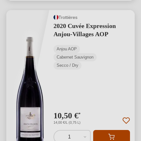
Trottières
2020 Cuvée Expression
Anjou-Villages AOP
Anjou AOP
Cabernet Sauvignon
Secco / Dry
10,50 €
*
14,00 €/L (0,75 L)
1