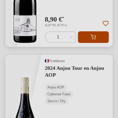
8,90 €
*
11,87 €/L (0,75 L)
1
Trottières
2024 Anjou Tour en Anjou
AOP
Anjou AOP
Cabernet Franc
Secco / Dry