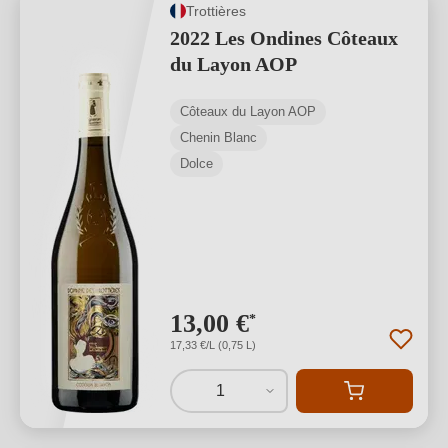
Trottières
2022 Les Ondines Côteaux
du Layon AOP
Côteaux du Layon AOP
Chenin Blanc
Dolce
13,00 €
*
17,33 €/L (0,75 L)
1