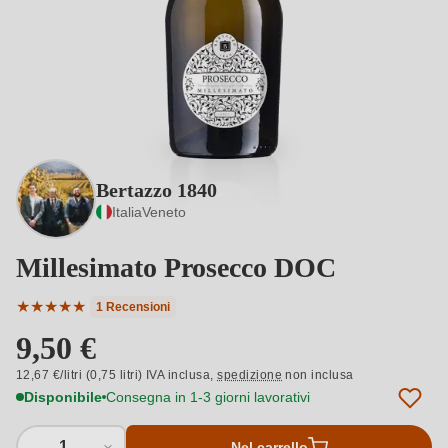
Bertazzo 1840
Italia
Veneto
Millesimato Prosecco DOC
★
★
★
★
★
1 Recensioni
Valutazione media di 5 su 5 stelle
9,50 €
12,67 €/litri (0,75 litri) IVA inclusa,
spedizione
non inclusa
Disponibile
Consegna in 1-3 giorni lavorativi
1
Nel carrello