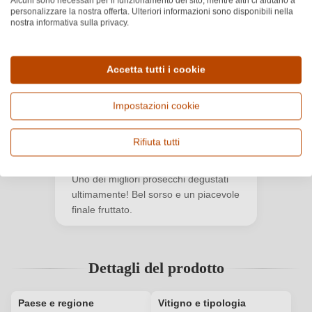
Alcuni sono necessari per il funzionamento del sito, mentre altri ci aiutano a
5.0
personalizzare la nostra offerta. Ulteriori informazioni sono disponibili nella
★
★
★
★
★
nostra informativa sulla privacy.
Valutazione media di 5 su 5 stelle
Basato su 1 recensioni
Filtra
Mostra recensioni
Accetta tutti i cookie
Accedi
Impostazioni cookie
Lorenzo
Accedi per poter lasciare una recensione. Non
L
13 apr 2025
ancora registrato?
Rifiuta tutti
★
★
★
★
★
Valutazione media di 5 su 5 stelle
Nuovo cliente?
Registrati
Uno dei migliori prosecchi degustati
ultimamente! Bel sorso e un piacevole
finale fruttato.
Il tuo indirizzo e-mail
Dettagli del prodotto
La tua password
Paese e regione
Vitigno e tipologia
Ho dimenticato la mia password.