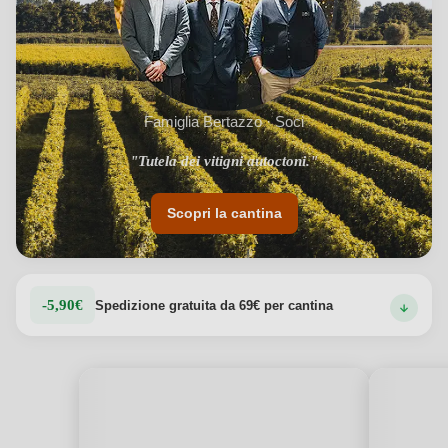
Famiglia Bertazzo · Soci
"Viticoltura dalla prima metà del XIX secolo."
"Tutela dei vitigni autoctoni."
Scopri la cantina
-5,90€
Spedizione gratuita da 69€ per cantina