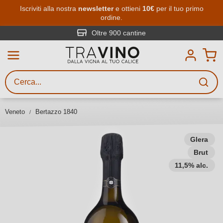
Passa al contenuto principale
Iscriviti alla nostra
newsletter
e ottieni
10€
per il tuo primo
ordine.
Ricerca vini
Inserisci almeno 3 caratteri
Oltre 900 cantine
Descrivi il vino stai cercando – per
gusto, occasione, nome del vino,
vitigno, regione, cantina o altri
Veneto
Bertazzo 1840
criteri.
Glera
Brut
11,5% alc.