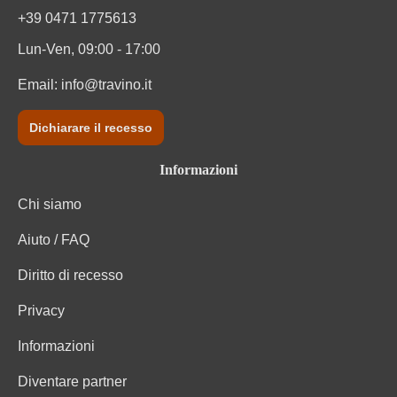
Varietà di uva
Glera
+39 0471 1775613
Lun-Ven, 09:00 - 17:00
Zuccheri residui
10 g/L
Email:
info@travino.it
Dichiarare il recesso
Informazioni
Chi siamo
Aiuto / FAQ
Diritto di recesso
Privacy
Informazioni
Diventare partner