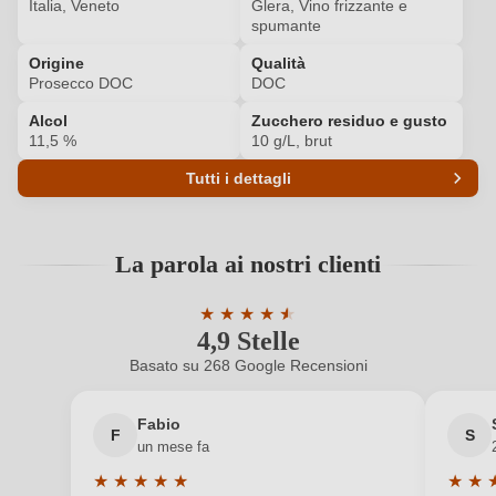
Italia, Veneto
Glera, Vino frizzante e
spumante
ACCEDI
Origine
Qualità
Prosecco DOC
DOC
Alcol
Zucchero residuo e gusto
11,5 %
10 g/L, brut
Tutti i dettagli
Codice prodotto
7345006000
La parola ai nostri clienti
Acidità
6,2 g/L
★
★
★
★
★
★
Colore dell'uva
Bianco
4,9 Stelle
Valutazione media di 4.9 su 5 stelle
Basato su 268 Google Recensioni
Contenuto di alcol
11,5 %
Fabio
Formato
0,75 L
F
S
un mese fa
Indicazione geografica
Prosecco DOC
★
★
★
★
★
★
★