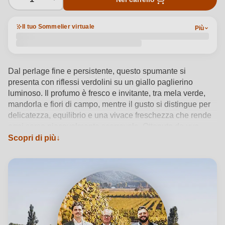
Il tuo Sommelier virtuale
Più
Dal perlage fine e persistente, questo spumante si
presenta con riflessi verdolini su un giallo paglierino
luminoso. Il profumo è fresco e invitante, tra mela verde,
mandorla e fiori di campo, mentre il gusto si distingue per
delicatezza, equilibrio e una vivace freschezza che rende
ogni sorso piacevolmente scorrevole. Ottenuto da uve
Glera in Veneto, si serve ideale tra i 6 e gli 8°C ed è
Scopri di più
perfetto come aperitivo o con fritti leggeri e pizza. La
cantina Bertazzo 1840, radicata nella tradizione locale dal
XIX secolo, interpreta con sensibilità moderna i vitigni
autoctoni, dando vita a bollicine che esaltano l’identità del
territorio.
Vedi dettagli del prodotto →