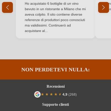
Valutazione media di 5 su 5 stelle
Valuta
Ho acquistato 6 bottiglie di un vino
Cons
Indirizzo del
Bertazzo 1840 Società Agricola di Bertazzo Silvano
bevuto in un ristorante a Milano che mi
trov
produttore
& C., Via Pozzetto 19, 35043 Monselice, Italia
aveva colpito. Il sito contiene diverse
referenze di produttori poco conosciuti
Nazione
Italia
ma validissimi. Continuerò ad
acquistare al...
Produttore
Bertazzo 1840
Qualità
DOC
Regione
Veneto
NON PERDETEVI NULLA:
Residuo zuccherino
Brut
Solfiti
Contiene solfiti
Recensioni
Tappo di bottiglia
Tappo a fungo
★
★
★
★
★
★
4,9
(268)
Valutazione media di 4.9 su 5 stelle
Tipo di vino
Vino spumante
Supporto clienti