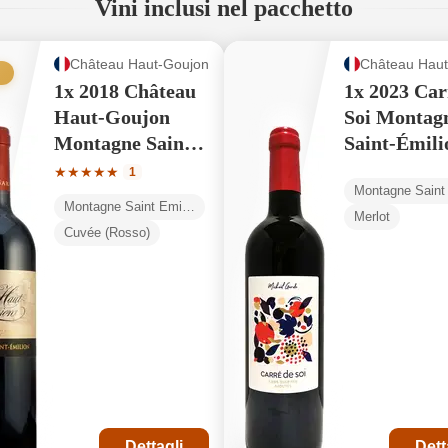
Vini inclusi nel pacchetto
Château Haut-Goujon
Château Haut
1x 2018 Château
1x 2023 Car
Haut-Goujon
Soi Montag
Montagne Saint-
Saint-Émili
Émilion AOP
AOP
e
Valutazione media di 5 su 5 stelle
★
★
★
★
★
1
Montagne Saint Émilion AOP
Merlot
Cuvée (Rosso)
Dettagli
Dett