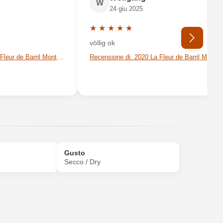
W
24 giu 2025
★
★
★
★
★
 5 su 5 stelle
Valutazione media di 5 su 5 stelle
völlig ok
Recensione di: 2020 La Fleur de Barril Montagne Saint-Émilion AOP
Recensione di: 2020 La Fleur de Barril Montagne Saint-Émilion AOP
Ho dimenticato la mia password.
Gusto
Secco / Dry
Antipasti, Carne rossa, Formaggi, Pasta, Selvaggina