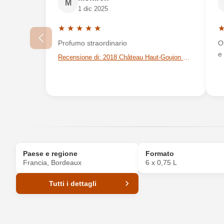
M
1 dic 2025
★
★
★
★
★
Valutazione media di 5 su 5 stelle
V
Profumo straordinario
O
e
Il tuo indirizzo e-mail
Recensione di: 2018 Château Haut-Goujon Montagne Saint-Émilion AOP
La tua password
Paese e regione
Formato
Francia, Bordeaux
6 x 0,75 L
Tutti i dettagli
Codice prodotto