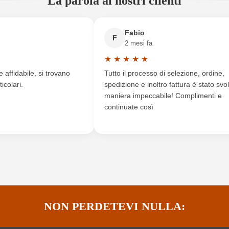
La parola ai nostri clienti
Barrique
Annata
Rosso
Formato
Fabio
F
2 mesi fa
P, Montagne Saint Émilion AOP
Indirizzo del produttore
S
★
★
★
★
★
a di 5 su 5 stelle
Valutazione media di 5 su 5 stelle
affidabile, si trovano
Tutto il processo di selezione, ordine,
Francia
Premi
icolari.
spedizione e inoltro fattura è stato svol
maniera impeccabile! Complimenti e
Château Haut-Goujon
Qualità
continuate così
Bordeaux
Residuo zuccherino
Contiene solfiti
Sottoregione
Altro, Tappo in sughero naturale
Tipo di vino
Cuvée (Rosso), Merlot
NON PERDETEVI NULLA:
 AOP