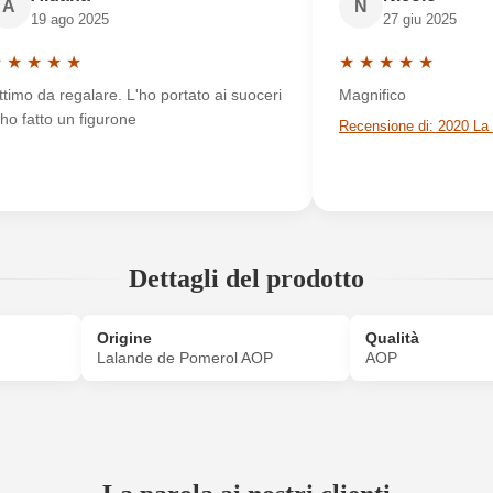
A
N
19 ago 2025
27 giu 2025
Nuovo cliente?
Registrati
★
★
★
★
★
★
★
★
★
★
alutazione media di 5 su 5 stelle
Valutazione media di
ttimo da regalare. L'ho portato ai suoceri
Magnifico
 ho fatto un figurone
Dettagli del prodotto
ACCEDI
Origine
Qualità
Lalande de Pomerol AOP
AOP
7952017000P
Abbinamenti