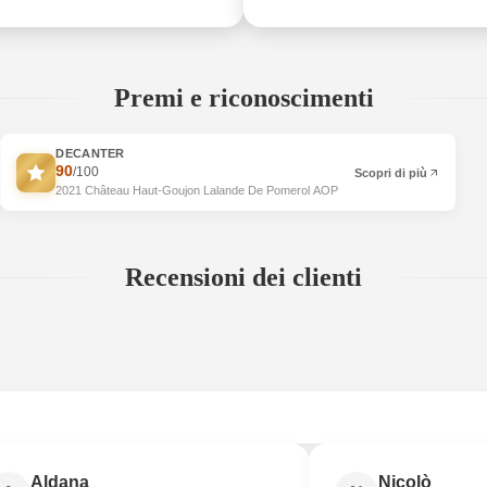
Premi e riconoscimenti
DECANTER
90
/100
Scopri di più
2021 Château Haut-Goujon Lalande De Pomerol AOP
Recensioni dei clienti
 registrato?
Aldana
Nicolò