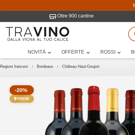
I
visitato Travino.
Oltre 900 cantine
NOVITÀ
OFFERTE
ROSSI
B
Ricerca vini
Inserisci alme
Regioni francesi
Bordeaux
Château Haut-Goujon
-20%
Descrivi il
PREMI