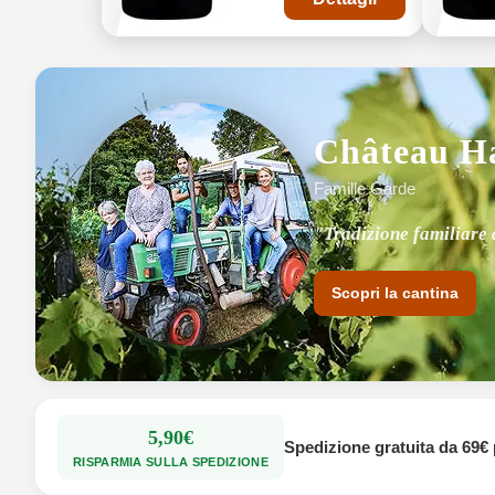
Château H
Famille Garde
"Tradizione familiare 
"Terroir unico e suoli 
Scopri la cantina
5,90€
Spedizione gratuita da 69€ 
RISPARMIA SULLA SPEDIZIONE