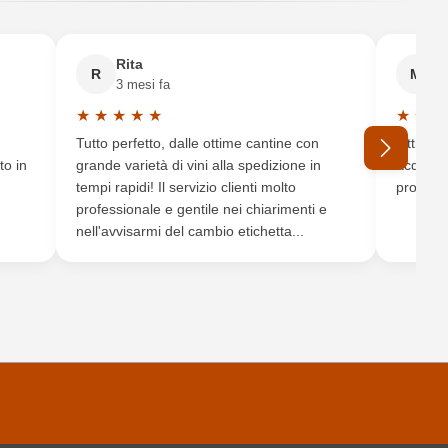
2014, 2018, 2020, 2021, 2023
6 x 0,75 L
Rita
M
R
M
3 mesi fa
6 
CEA Garde et Fils, route de Goujon 50, 33570 Montagne, Francia
★
★
★
★
★
★
★
★
Valutazione media di 5 su 5 stelle
Valutaz
Tutto perfetto, dalle ottime cantine con
Ottimo e
Decanter, Guide Hachette des vins, Wine Enthusiast
to in
grande varietà di vini alla spedizione in
acquista
tempi rapidi! Il servizio clienti molto
produtto
AOP
professionale e gentile nei chiarimenti e
nell'avvisarmi del cambio etichetta...
Secco / Dry
Libournais
Vino rosso