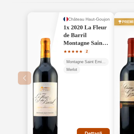
Château Haut-Goujon
PREMI
1x 2020 La Fleur
de Barril
Montagne Saint-
Émilion AOP
Valutazione media di 5 su 5 stell
★
★
★
★
★
2
Montagne Saint Émilion AOP
Merlot
Dettagli