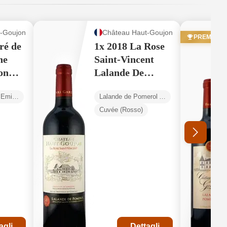
-Goujon
Château Haut-Goujon
PREMI
ré de
1x 2018 La Rose
ne
Saint-Vincent
on
Lalande De
Pomerol AOP
Montagne Saint Émilion AOP
Lalande de Pomerol AOP
Cuvée (Rosso)
agli
Dettagli