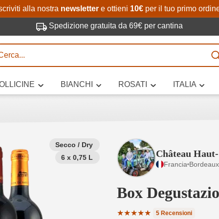
Passa al contenuto principale
Salta alla ricerca
Passa alla navigazione princi
scriviti alla nostra
newsletter
e ottieni
10€
per il tuo primo ordin
Spedizione gratuita da 69€ per cantina
R
OLLICINE
BIANCHI
ROSATI
ITALIA
no 3 caratteri
Secco / Dry
Château Haut
6 x 0,75 L
 vino stai cercando – per gusto, occasione, nome del vino, vitigno, region
Francia
Bordeaux
altri criteri.
Box Degustazi
★
★
★
★
★
5 Recensioni
Valutazione media di 5 su 5 st