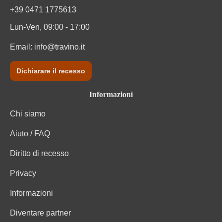
Sigla OdC negozio
DE-ÖKO-060
+39 0471 1775613
Solfiti
Contiene solfiti
Lun-Ven, 09:00 - 17:00
Email:
info@travino.it
Tipo di vino
Vino rosso
Varietà di uva
Primitivo
Dichiarare il recesso
Informazioni
Chi siamo
Aiuto / FAQ
Diritto di recesso
Privacy
Informazioni
Diventare partner