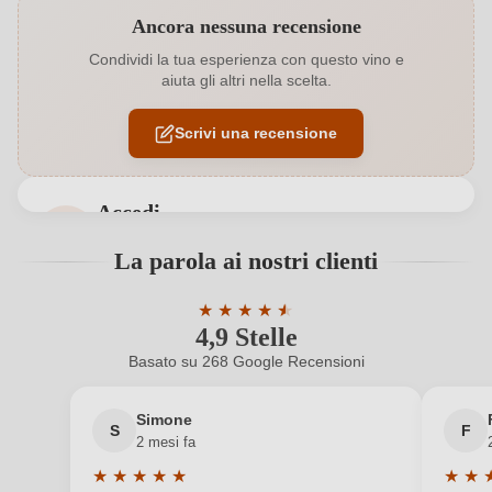
Ancora nessuna recensione
Abbinamenti
Antipasti, Carne bianca, Pesce
Condividi la tua esperienza con questo vino e
aiuta gli altri nella scelta.
Affinamento
Botte inox
Scrivi una recensione
Annata
2022
Bio
EU
Accedi
Bio
Sì
Accedi per poter lasciare una recensione. Non
La parola ai nostri clienti
ancora registrato?
Colore dell'uva
Rosso
★
★
★
★
★
★
4,9 Stelle
Valutazione media di 4.9 su 5 stelle
Contenuto di alcol
15 %
Nuovo cliente?
Registrati
Basato su 268 Google Recensioni
Formato
0,75 L
Il tuo indirizzo e-mail
Simone
S
F
Indicazione geografica
Puglia IGP
2 mesi fa
★
★
★
★
★
★
★
Indirizzo del
La tua password
Azienda Agricola Tateo Natale Francesco, Via della