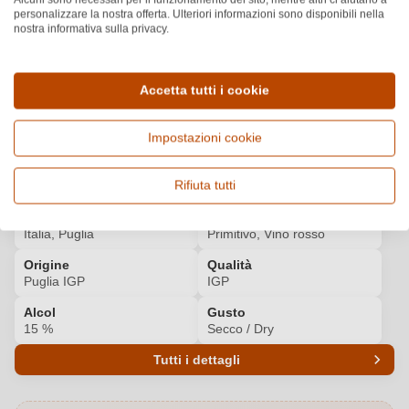
personalizzare la nostra offerta. Ulteriori informazioni sono disponibili nella
nostra informativa sulla privacy.
BIBENDA
Scopri di più
4
/5
ALTRI PREMI
Accetta tutti i cookie
Medaglia
Impostazioni cookie
Dettagli del prodotto
Rifiuta tutti
Paese e regione
Vitigno e tipologia
Italia, Puglia
Primitivo, Vino rosso
Origine
Qualità
Puglia IGP
IGP
Alcol
Gusto
15 %
Secco / Dry
Tutti i dettagli
Codice prodotto
93033000