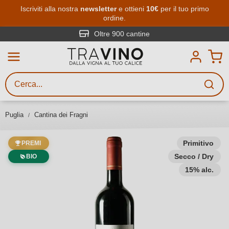
Passa al contenuto principale
Iscriviti alla nostra
newsletter
e ottieni
10€
per il tuo primo
ordine.
Ricerca vini
Inserisci almeno 3 caratteri
Oltre 900 cantine
Descrivi il vino stai cercando – per
gusto, occasione, nome del vino,
vitigno, regione, cantina o altri
Puglia
Cantina dei Fragni
criteri.
Primitivo
PREMI
Secco / Dry
BIO
15% alc.