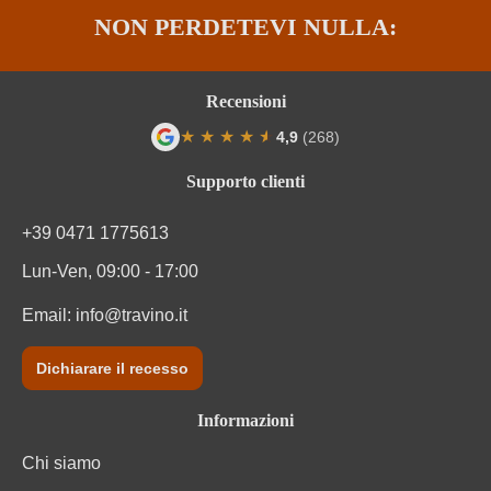
NON PERDETEVI NULLA:
Solfiti
Contiene solfiti
Tappo di bottiglia
Altro
Recensioni
★
★
★
★
★
★
4,9
(268)
Tipo di vino
Vino frizzante e spumante
Valutazione media di 4.9 su 5 stelle
Supporto clienti
Varietà di uva
Grenache Blanc
+39 0471 1775613
Zuccheri residui
1 g/L
Lun-Ven, 09:00 - 17:00
Email:
info@travino.it
Dichiarare il recesso
Informazioni
Chi siamo