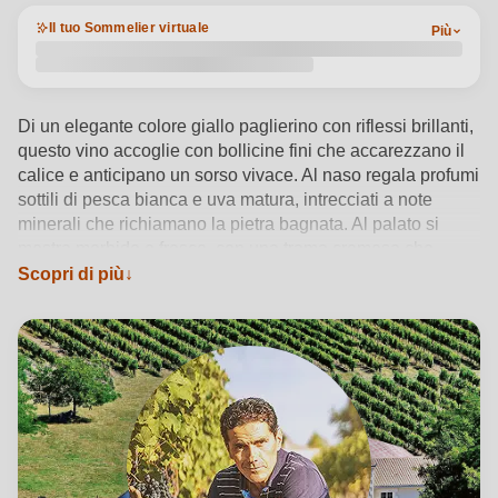
Il tuo Sommelier virtuale
Più
Di un elegante colore giallo paglierino con riflessi brillanti,
questo vino accoglie con bollicine fini che accarezzano il
calice e anticipano un sorso vivace. Al naso regala profumi
sottili di pesca bianca e uva matura, intrecciati a note
minerali che richiamano la pietra bagnata. Al palato si
mostra morbido e fresco, con una trama cremosa che
bilancia la sua anima extra brut, esaltando la purezza del
Scopri di più
Grenache blanc. La mineralità accompagna un finale
pulito e persistente, rendendo questo vino perfetto per chi
cerca freschezza e finezza in ogni calice.
Vedi dettagli del prodotto →