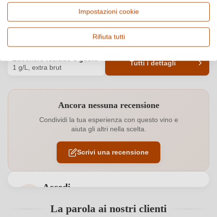
Francia, Languedoc
Grenache Blanc, Vino
Impostazioni cookie
frizzante e spumante
Qualità
Alcol
Rifiuta tutti
Vin de France
13 %
Zucchero residuo e gusto
Tutti i dettagli
1 g/L, extra brut
Codice prodotto
8240004000
Ancora nessuna recensione
Abbinamenti
Antipasti, Cucina orientale, Formaggi
Condividi la tua esperienza con questo vino e
aiuta gli altri nella scelta.
Annata
2023
Scrivi una recensione
Bio
EU
Bio
Sì
Accedi
Colore dell'uva
Bianco
Accedi per poter lasciare una recensione. Non
La parola ai nostri clienti
ancora registrato?