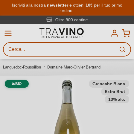
Passa al contenuto principale
Iscriviti alla nostra
newsletter
e ottieni
10€
per il tuo primo
ordine.
Ricerca vini
Inserisci almeno 3 caratteri
Oltre 900 cantine
Descrivi il vino stai cercando – per
gusto, occasione, nome del vino,
vitigno, regione, cantina o altri
Languedoc-Roussillon
Domaine Marc-Olivier Bertrand
criteri.
Grenache Blanc
BIO
Extra Brut
13% alc.