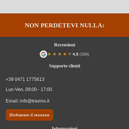
Solfiti
Contiene solfiti
Tappo di bottiglia
Altro
NON PERDETEVI NULLA:
Tipo di vino
Vino bianco
Varietà di uva
Pinot Gris
Recensioni
★
★
★
★
★
★
4,9
(268)
Zuccheri residui
98,4 g/L
Valutazione media di 4.9 su 5 stelle
Supporto clienti
+39 0471 1775613
Lun-Ven, 09:00 - 17:00
Email:
info@travino.it
Dichiarare il recesso
Informazioni