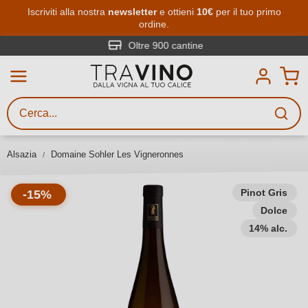
Passa al contenuto principale
Iscriviti alla nostra
newsletter
e ottieni
10€
per il tuo primo
ordine.
Ricerca vini
Inserisci almeno 3 caratteri
Oltre 900 cantine
Descrivi il vino stai cercando – per
gusto, occasione, nome del vino,
vitigno, regione, cantina o altri
Alsazia
Domaine Sohler Les Vigneronnes
criteri.
Pinot Gris
-15%
Dolce
14% alc.