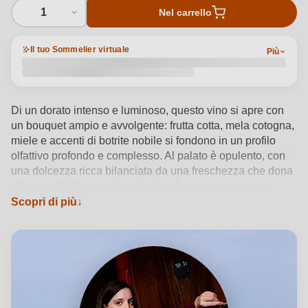
1
Nel carrello
Il tuo Sommelier virtuale
Più
Di un dorato intenso e luminoso, questo vino si apre con
un bouquet ampio e avvolgente: frutta cotta, mela cotogna,
miele e accenti di botrite nobile si fondono in un profilo
olfattivo profondo e complesso. Al palato è opulento, con
una dolcezza ricca bilanciata da una freschezza che dona
slancio e definizione. La struttura è piena, ma sempre
elegante, con un finale lungo e armonico. Helios
Scopri di più
espressione autentica dell’Alsace AOP, incanta per
equilibrio e profondità.
Vedi dettagli del prodotto →