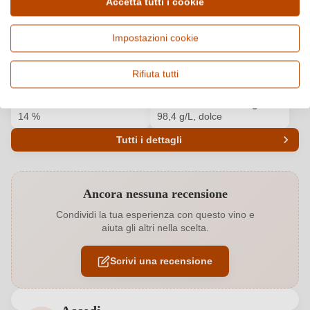
Accetta tutti i cookie
Paese e regione
Vitigno e tipologia
Impostazioni cookie
Francia, Alsace
Pinot Gris, Vino bianco
Origine
Qualità
Rifiuta tutti
Alsace AOP
AOP
Alcol
Zucchero residuo e gusto
14 %
98,4 g/L, dolce
Tutti i dettagli
Codice prodotto
9281007000
Ancora nessuna recensione
Abbinamenti
Cucina orientale, Dessert, Formaggi
Condividi la tua esperienza con questo vino e
aiuta gli altri nella scelta.
Annata
2018
Scrivi una recensione
Colore dell'uva
Bianco
Conservabile fino al
8 - 10 Jahre