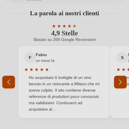
Accedi
Contenuto di alcol
14 %
Accedi per poter lasciare una recensione. Non
La parola ai nostri clienti
ancora registrato?
Formato
0,75 L
★
★
★
★
★
★
4,9 Stelle
Valutazione media di 4.9 su 5 stelle
Indicazione geografica
Alsace AOP
Nuovo cliente?
Registrati
Basato su 268 Google Recensioni
Indirizzo del
EARL DOMAINE SOHLER PHILIPPE, Route du
Il tuo indirizzo e-mail
produttore
vin 80A, 67680 Nothalten, Francia
Fabio
F
S
un mese fa
Nazione
Francia
★
★
★
★
★
★
★
La tua password
Valutazione media di 5 su 5 stelle
Valuta
Ho acquistato 6 bottiglie di un vino
Cons
Produttore
Domaine Sohler Les Vigneronnes
bevuto in un ristorante a Milano che mi
trov
Ho dimenticato la mia password.
aveva colpito. Il sito contiene diverse
Qualità
AOP
referenze di produttori poco conosciuti
ma validissimi. Continuerò ad
Regione
Alsace
ACCEDI
acquistare al...
Residuo zuccherino
Dolce