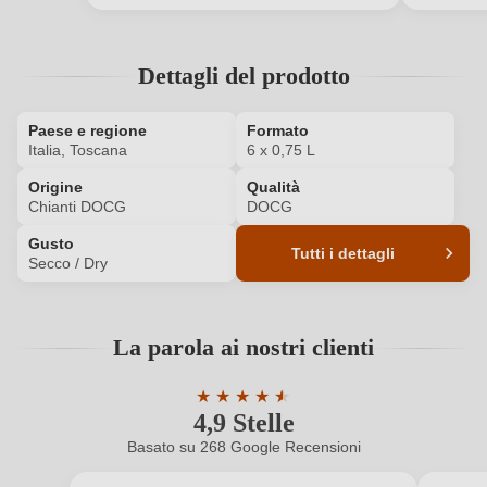
La tua password
Dettagli del prodotto
Ho dimenticato la mia password.
Paese e regione
Formato
Italia, Toscana
6 x 0,75 L
ACCEDI
Origine
Qualità
Chianti DOCG
DOCG
Gusto
Tutti i dettagli
Secco / Dry
Codice prodotto
7543008000P
La parola ai nostri clienti
Abbinamenti
Carne rossa, Pasta, Selvaggina
★
★
★
★
★
★
Affinamento
Cemento
4,9 Stelle
Valutazione media di 4.9 su 5 stelle
Basato su 268 Google Recensioni
Annata
2025