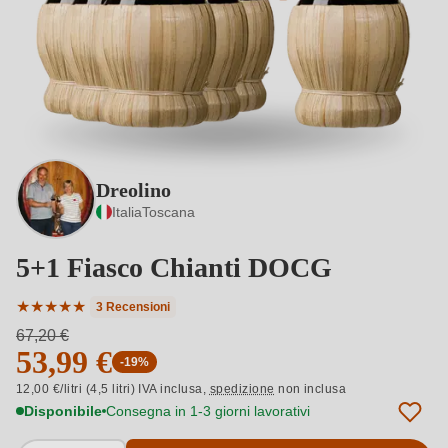
Dreolino
Italia
Toscana
5+1 Fiasco Chianti DOCG
★
★
★
★
★
3 Recensioni
Valutazione media di 5 su 5 stelle
67,20 €
53,99 €
-19%
12,00 €/litri (4,5 litri) IVA inclusa,
spedizione
non inclusa
Disponibile
Consegna in 1-3 giorni lavorativi