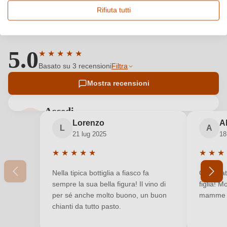
Rifiuta tutti
Recensioni dei clienti
5.0
★
★
★
★
★
Valutazione media di 5 su 5 stelle
Basato su 3 recensioni
Filtra
Mostra recensioni
Accedi
Lorenzo
A
Accedi per poter lasciare una recensione. Non
L
A
21 lug 2025
18
ancora registrato?
★
★
★
★
★
★
★
★
Valutazione media di 5 su 5 stelle
Valutazi
Nuovo cliente?
Registrati
Nella tipica bottiglia a fiasco fa
Comprato
sempre la sua bella figura! Il vino di
figlia! M
per sé anche molto buono, un buon
mamme 
Il tuo indirizzo e-mail
chianti da tutto pasto.