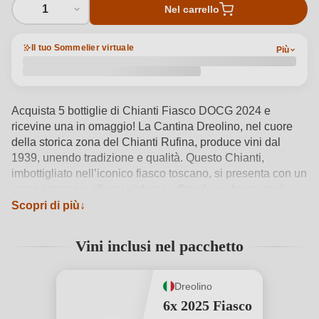
1
Nel carrello
Il tuo Sommelier virtuale
Più
Acquista 5 bottiglie di Chianti Fiasco DOCG 2024 e
ricevine una in omaggio! La Cantina Dreolino, nel cuore
della storica zona del Chianti Rufina, produce vini dal
1939, unendo tradizione e qualità. Questo Chianti,
imbottigliato nell’iconico fiasco toscano, si presenta con un
rosso intenso e riflessi violacei, offrendo un bouquet di
fragole e lamponi freschi. Al palato, sorprende per la sua
Scopri di più
freschezza e per la sua piacevole acidità, con una struttura
leggera ma elegante, perfetta per accompagnare ogni
Vini inclusi nel pacchetto
pasto. Approfitta ora di questa offerta esclusiva!
Vedi dettagli del prodotto →
Dreolino
6x 2025 Fiasco