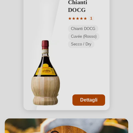
Chianti
DOCG
Valutazione media di 5 su 5 ste
★
★
★
★
★
1
Chianti DOCG
Cuvée (Rosso)
Secco / Dry
Dettagli