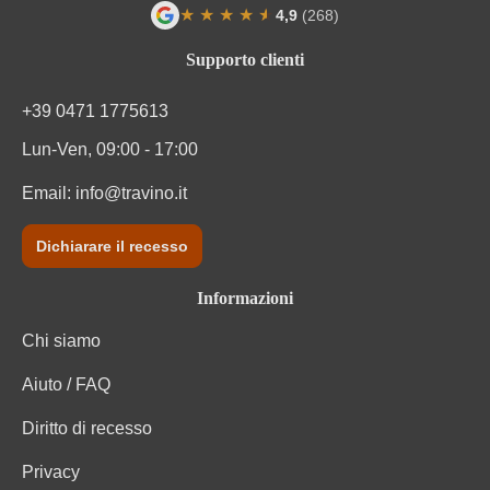
Solfiti
Contiene solfiti
★
★
★
★
★
★
4,9
(268)
Valutazione media di 4.9 su 5 stelle
Tipo di vino
Vino rosso
Supporto clienti
Varietà di uva
Cuvée (Rosso)
+39 0471 1775613
Lun-Ven, 09:00 - 17:00
Informazioni nutrizionali
Email:
info@travino.it
Informazioni nutrizionali medie
per 100 ml
Dichiarare il recesso
Valore energetico
330 kJ / 79 kcal
Informazioni
Carboidrati
0 g
Chi siamo
Carboidrati di cui zuccheri
0 g
Aiuto / FAQ
Ingredienti
Conservanti (solfiti), uva
Diritto di recesso
Privacy