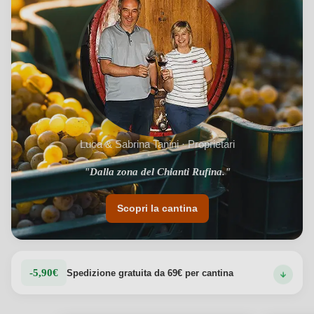
Luca & Sabrina Tanini · Proprietari
"Dalla zona del Chianti Rufina."
"Tradizione familiare dal 1939."
Scopri la cantina
-5,90€
Spedizione gratuita da 69€ per cantina