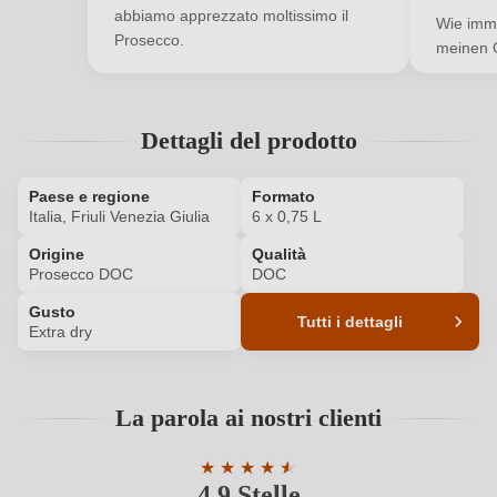
abbiamo apprezzato moltissimo il
Wie imme
Prosecco.
meinen 
Il tuo indirizzo e-mail
La tua password
Dettagli del prodotto
Ho dimenticato la mia password.
Paese e regione
Formato
Italia, Friuli Venezia Giulia
6 x 0,75 L
Origine
Qualità
ACCEDI
Prosecco DOC
DOC
Gusto
Tutti i dettagli
Extra dry
Codice prodotto
6332026000P
La parola ai nostri clienti
Abbinamenti
Dessert
★
★
★
★
★
★
Colore dell'uva
Bianco
4,9 Stelle
Valutazione media di 4.9 su 5 stelle