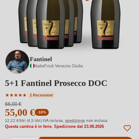
Fantinel
Italia
Friuli Venezia Giulia
5+1 Fantinel Prosecco DOC
★
★
★
★
★
2 Recensioni
Valutazione media di 5 su 5 stelle
66,00 €
55,00 €
-16%
12,22 €/litri (4,5 litri) IVA inclusa,
spedizione
non inclusa
Questa cantina è in ferie. Spedizione dal 23.08.2026