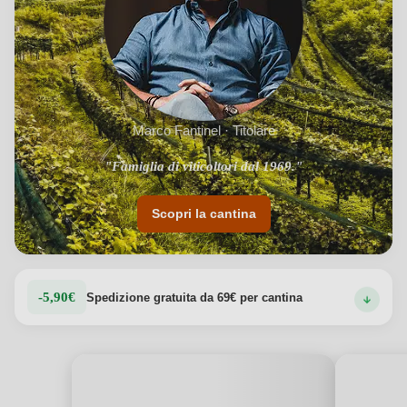
Marco Fantinel · Titolare
"Famiglia di viticoltori dal 1969."
"Terroir friulani unici."
Scopri la cantina
-5,90€
Spedizione gratuita da 69€ per cantina