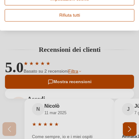
Rifiuta tutti
JAMES SUCKLING
90
/100
Scopri di più
Fantinel Prosecco DOC
Recensioni dei clienti
5.0
★
★
★
★
★
Valutazione media di 5 su 5 stelle
Basato su 2 recensioni
Filtra
Mostra recensioni
Accedi
Nicolò
J
Accedi per poter lasciare una recensione. Non
N
J
11 mar 2025
7 
ancora registrato?
★
★
★
★
★
★
★
★
Valutazione media di 5 su 5 stelle
Valutazi
Nuovo cliente?
Registrati
Annata
Come sempre, io e i miei ospiti