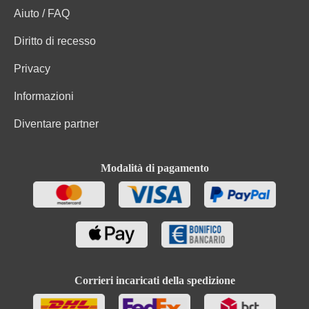
Valore energetico
280 kJ / 67 kcal
Aiuto / FAQ
Carboidrati
0.8 g
Diritto di recesso
Privacy
Carboidrati di cui zuccheri
0.3 g
Informazioni
Uve, Conservanti (solfiti). Contiene piccole quantità di
Ingredienti
grassi, acidi grassi saturi, proteine e sale
Diventare partner
Modalità di pagamento
Corrieri incaricati della spedizione