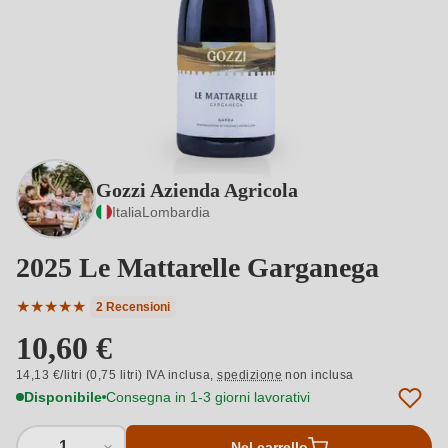
Gozzi Azienda Agricola
Italia
Lombardia
2025 Le Mattarelle Garganega
★
★
★
★
★
2 Recensioni
Valutazione media di 5 su 5 stelle
10,60 €
14,13 €/litri (0,75 litri) IVA inclusa,
spedizione
non inclusa
Disponibile
Consegna in 1-3 giorni lavorativi
1
Nel carrello