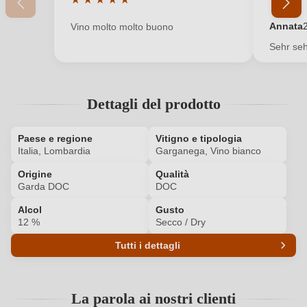
Valutazione media di 5 su 5 stelle
Valutazi
Nuovo cliente?
Registrati
Annata
Vino molto molto buono
Sehr seh
Il tuo indirizzo e-mail
Dettagli del prodotto
La tua password
Paese e regione
Vitigno e tipologia
Ho dimenticato la mia password.
Italia, Lombardia
Garganega, Vino bianco
Origine
Qualità
Garda DOC
DOC
ACCEDI
Alcol
Gusto
12 %
Secco / Dry
Tutti i dettagli
Codice prodotto
8679007000
La parola ai nostri clienti
Abbinamenti
Formaggi, Frutti di mare, Pesce