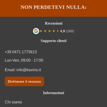
NON PERDETEVI NULLA:
Produttore
Gozzi
Qualità
DOC
Recensioni
Regione
Lombardia
★
★
★
★
★
★
4,9
(268)
Valutazione media di 4.9 su 5 stelle
Residuo zuccherino
Secco / Dry
Supporto clienti
Solfiti
Contiene solfiti
+39 0471 1775613
Lun-Ven, 09:00 - 17:00
Tipo di vino
Vino bianco
Email:
info@travino.it
Varietà di uva
Garganega
Dichiarare il recesso
Informazioni nutrizionali
Informazioni
Informazioni nutrizionali medie
per 100 ml
Chi siamo