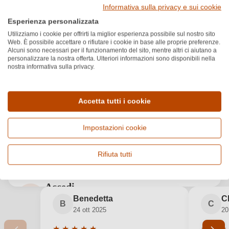
Premi e riconoscimenti
Informativa sulla privacy e sui cookie
Esperienza personalizzata
LUCA MARONI
Scopri di più
Utilizziamo i cookie per offrirti la miglior esperienza possibile sul nostro sito
94
/99
Web. È possibile accettare o rifiutare i cookie in base alle proprie preferenze.
Alcuni sono necessari per il funzionamento del sito, mentre altri ci aiutano a
SLOW WINE
personalizzare la nostra offerta. Ulteriori informazioni sono disponibili nella
Vino
nostra informativa sulla privacy.
Accetta tutti i cookie
Recensioni dei clienti
5.0
Impostazioni cookie
★
★
★
★
★
Valutazione media di 5 su 5 stelle
Basato su 2 recensioni
Filtra
Rifiuta tutti
Mostra recensioni
Accedi
Benedetta
C
Accedi per poter lasciare una recensione. Non
B
C
24 ott 2025
20
ancora registrato?
★
★
★
★
★
★
★
★