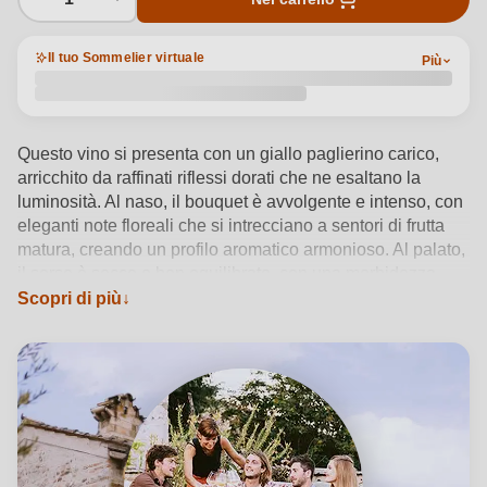
Il tuo Sommelier virtuale
Più
Questo vino si presenta con un giallo paglierino carico,
arricchito da raffinati riflessi dorati che ne esaltano la
luminosità. Al naso, il bouquet è avvolgente e intenso, con
eleganti note floreali che si intrecciano a sentori di frutta
matura, creando un profilo aromatico armonioso. Al palato,
il sorso è secco e ben equilibrato, con una morbidezza
delicata che si fonde perfettamente con la freschezza. La
Scopri di più
persistenza è notevole, lasciando un finale lungo e
piacevolmente fruttato. Perfetto per esaltare piatti dai
sapori raffinati e delicati.
Vedi dettagli del prodotto →