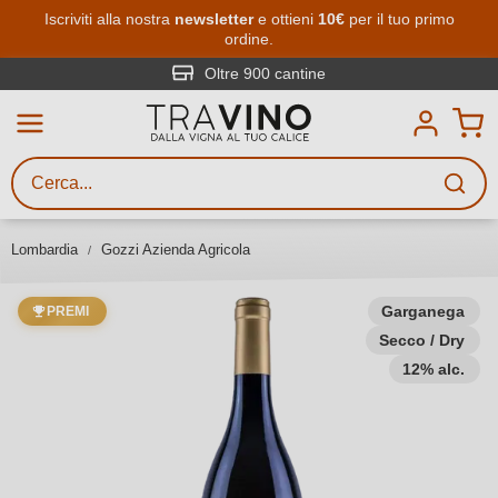
Passa al contenuto principale
Iscriviti alla nostra
newsletter
e ottieni
10€
per il tuo primo
ordine.
Ricerca vini
Inserisci almeno 3 caratteri
Oltre 900 cantine
Descrivi il vino stai cercando – per
gusto, occasione, nome del vino,
vitigno, regione, cantina o altri
Lombardia
Gozzi Azienda Agricola
criteri.
Garganega
PREMI
Secco / Dry
12% alc.