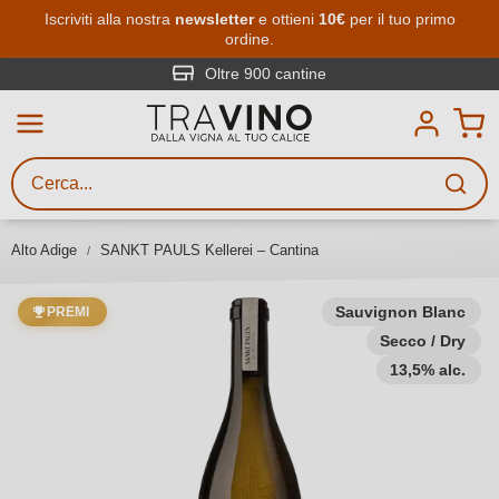
Passa al contenuto principale
Iscriviti alla nostra
newsletter
e ottieni
10€
per il tuo primo
ordine.
Ricerca vini
Inserisci almeno 3 caratteri
Oltre 900 cantine
Descrivi il vino stai cercando – per
gusto, occasione, nome del vino,
vitigno, regione, cantina o altri
Alto Adige
SANKT PAULS Kellerei – Cantina
criteri.
Sauvignon Blanc
PREMI
Secco / Dry
13,5% alc.