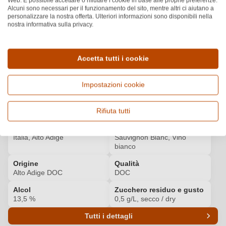
Web. È possibile accettare o rifiutare i cookie in base alle proprie preferenze.
Scopri di più
2
/3
Alcuni sono necessari per il funzionamento del sito, mentre altri ci aiutano a
personalizzare la nostra offerta. Ulteriori informazioni sono disponibili nella
nostra informativa sulla privacy.
BIBENDA
Scopri di più
4
/5
Altri premi
(+9)
Accetta tutti i cookie
Impostazioni cookie
Dettagli del prodotto
Rifiuta tutti
Paese e regione
Vitigno e tipologia
Italia, Alto Adige
Sauvignon Blanc, Vino
bianco
Origine
Qualità
Alto Adige DOC
DOC
Alcol
Zucchero residuo e gusto
13,5 %
0,5 g/L, secco / dry
Tutti i dettagli