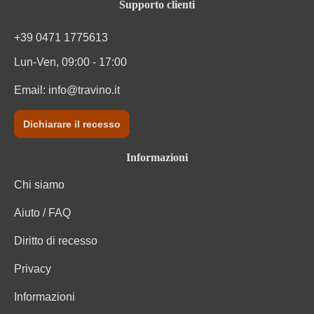
Supporto clienti
Tipo di vino
Vino bianco
+39 0471 1775613
Varietà di uva
Sauvignon Blanc
Lun-Ven, 09:00 - 17:00
Zuccheri residui
0,5 g/L
Email:
info@travino.it
Dichiarare il recesso
Informazioni
Chi siamo
Aiuto / FAQ
Diritto di recesso
Privacy
Informazioni