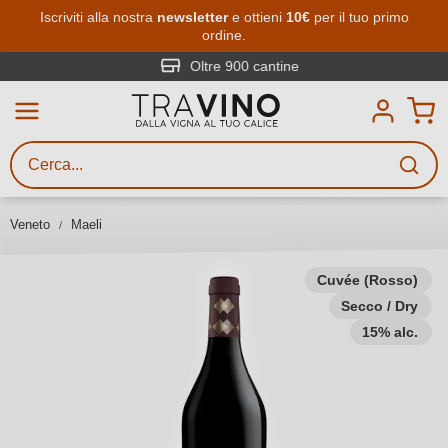
Passa al contenuto principale
Iscriviti alla nostra
newsletter
e ottieni
10€
per il tuo primo
ordine.
Ricerca vini
Inserisci almeno 3 caratteri
Oltre 900 cantine
Descrivi il vino stai cercando – per
gusto, occasione, nome del vino,
vitigno, regione, cantina o altri
Veneto
Maeli
criteri.
Cuvée (Rosso)
Secco / Dry
15% alc.