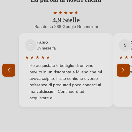
ancora registrato?
Contenuto di alcol
15 %
★
★
★
★
★
★
4,9 Stelle
Valutazione media di 4.9 su 5 stelle
Formato
0,75 L
Nuovo cliente?
Registrati
Basato su 268 Google Recensioni
Indicazione geografica
Colli Euganei DOC
Il tuo indirizzo e-mail
Fabio
F
S
Indirizzo del
Maeli Società Agricola S.S, Via Dietro Cero 7,
un mese fa
produttore
35030 Baone, Italia
★
★
★
★
★
★
★
La tua password
Valutazione media di 5 su 5 stelle
Valuta
Ho acquistato 6 bottiglie di un vino
Cons
Nazione
Italia
bevuto in un ristorante a Milano che mi
trov
Ho dimenticato la mia password.
aveva colpito. Il sito contiene diverse
Produttore
Maeli
referenze di produttori poco conosciuti
ma validissimi. Continuerò ad
Qualità
DOC
ACCEDI
acquistare al...
Regione
Veneto
Residuo zuccherino
Secco / Dry