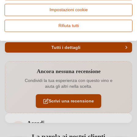
Italia, Veneto
Cuvée (Rosso), Vino rosso
Impostazioni cookie
Origine
Qualità
Colli Euganei DOC
DOC
Rifiuta tutti
Alcol
Zucchero residuo e gusto
15 %
0 g/L, secco / dry
Tutti i dettagli
Codice prodotto
5835007000
Ancora nessuna recensione
Abbinamenti
Carne rossa, Formaggi
Condividi la tua esperienza con questo vino e
aiuta gli altri nella scelta.
Acidità
6 g/L
Scrivi una recensione
Affinamento
Barrique usato
Annata
2019
Accedi
Colore dell'uva
Rosso
Accedi per poter lasciare una recensione. Non
La parola ai nostri clienti