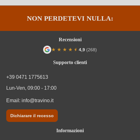
Sigla OdC
IT-BIO-015
NON PERDETEVI NULLA:
Sigla OdC negozio
DE-ÖKO-060
Solfiti
Contiene solfiti
Recensioni
★
★
★
★
★
★
4,9
(268)
Tipo di vino
Vino frizzante
Valutazione media di 4.9 su 5 stelle
Supporto clienti
Varietà di uva
Moscato Giallo
+39 0471 1775613
Zuccheri residui
2,1 g/L
Lun-Ven, 09:00 - 17:00
Email:
info@travino.it
Dichiarare il recesso
Informazioni