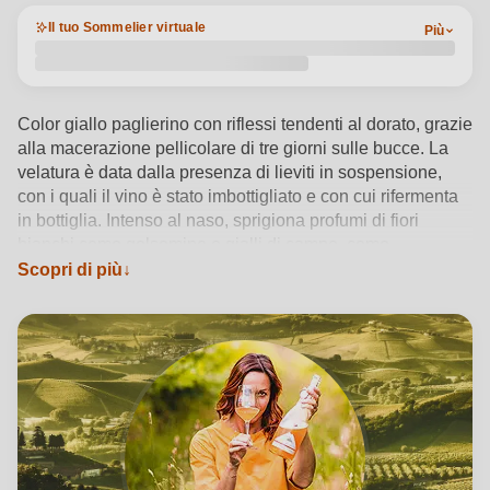
Il tuo Sommelier virtuale
Più
Color giallo paglierino con riflessi tendenti al dorato, grazie
alla macerazione pellicolare di tre giorni sulle bucce. La
velatura è data dalla presenza di lieviti in sospensione,
con i quali il vino è stato imbottigliato e con cui rifermenta
in bottiglia. Intenso al naso, sprigiona profumi di fiori
bianchi come gelsomino e gialli di campo, come
tarassaco, ginestra, zagara e di frutta come pesca e pera.
Scopri di più
La presenza di erbe aromatiche come salvia, limonecella e
menta, una nota di pepe bianco appena accennata e una
delicata sensazione sulfurea rendono il bouquet del vino
complesso e intrigante.
Vedi dettagli del prodotto →