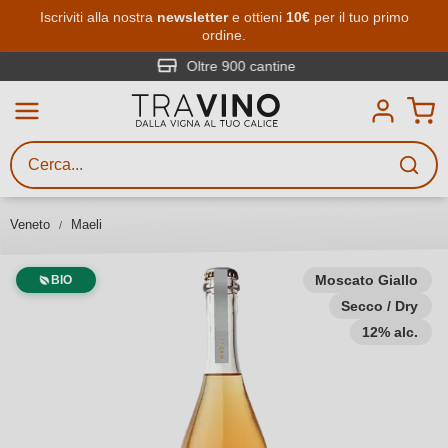
Passa al contenuto principale
Iscriviti alla nostra
newsletter
e ottieni
10€
per il tuo primo
ordine.
Ricerca vini
Inserisci almeno 3 caratteri
Oltre 900 cantine
Descrivi il vino stai cercando – per
gusto, occasione, nome del vino,
vitigno, regione, cantina o altri
Veneto
Maeli
criteri.
Moscato Giallo
BIO
Secco / Dry
12% alc.