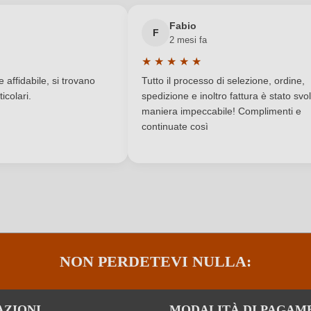
Nuovo cliente?
Registrati
Fabio
Marenco
Qualità
F
2 mesi fa
★
★
★
★
★
Piemonte
Residuo zuccherino
a di 5 su 5 stelle
Valutazione media di 5 su 5 stelle
affidabile, si trovano
Tutto il processo di selezione, ordine,
IT-BIO-009
Sigla OdC negozio
icolari.
spedizione e inoltro fattura è stato svol
maniera impeccabile! Complimenti e
continuate così
Contiene solfiti
Tipo di vino
Albarossa
ACCEDI
NON PERDETEVI NULLA:
AZIONI
MODALITÀ DI PAGAM