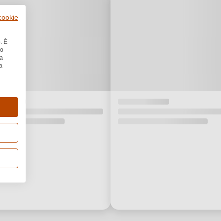
 cookie
. È
no
la
a