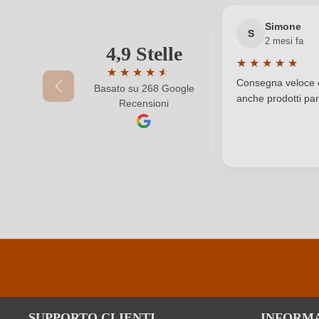
Simone
Produttore
S
2 mesi fa
4,9 Stelle
Il tuo indirizzo e-mail
★
★
★
★
★
Regione
★
★
★
★
★
★
Valutazione medi
Consegna veloce e 
Basato su 268 Google
Valutazione media di 4.9 su 5 stelle
Sigla OdC
anche prodotti part
Recensioni
La tua password
Solfiti
Varietà di uva
SUPPORTO CLIENTI
INFORM