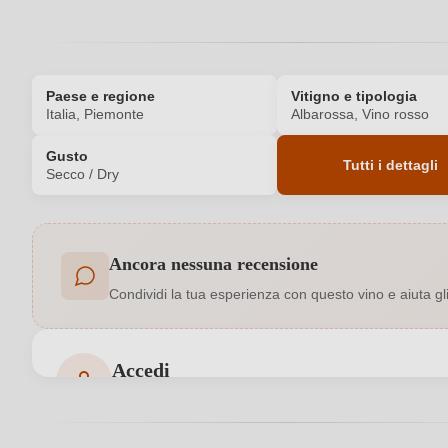
Paese e regione
Vitigno e tipologia
Italia, Piemonte
Albarossa, Vino rosso
Gusto
Tutti i dettagli
Secco / Dry
Codice prodotto
Ancora nessuna recensione
Affinamento
Condividi la tua esperienza con questo vino e aiuta gli a
Bio
Colore dell'uva
Accedi
Accedi per poter lasciare una recensione. Non ancora
Formato
Indirizzo del produttore
Marenco Az. Agricola S.S, Piazza V. E