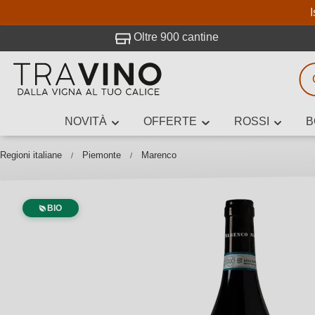
I
visitato Travino.
Oltre 900 cantine
NOVITÀ
OFFERTE
ROSSI
B
Ricerca vini
Inserisci alme
Regioni italiane
Piemonte
Marenco
BIO
Descrivi il