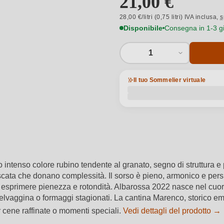
21,00 €
28,00 €/litri (0,75 litri) IVA inclusa,
s
Disponibile
Consegna in 1-3 gio
1
Il tuo Sommelier virtuale
 intenso colore rubino tendente al granato, segno di struttura e 
scata che donano complessità. Il sorso è pieno, armonico e pe
 per esprimere pienezza e rotondità. Albarossa 2022 nasce nel cuo
 selvaggina o formaggi stagionati. La cantina Marenco, storico e
 cene raffinate o momenti speciali.
Vedi dettagli del prodotto →