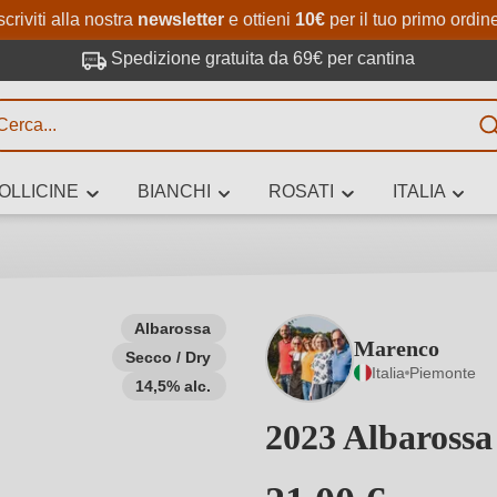
Passa al contenuto principale
Salta alla ricerca
Passa alla navigazione princi
scriviti alla nostra
newsletter
e ottieni
10€
per il tuo primo ordin
Spedizione gratuita da 69€ per cantina
R
OLLICINE
BIANCHI
ROSATI
ITALIA
no 3 caratteri
Albarossa
Marenco
Secco / Dry
 vino stai cercando – per gusto, occasione, nome del vino, vitigno, region
Italia
Piemonte
altri criteri.
14,5% alc.
2023 Albaross