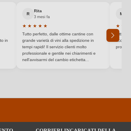
Rita
M
DOC
R
M
3 mesi fa
6 
★
★
★
★
★
★
★
★
Secco / Dry
Valutazione media di 5 su 5 stelle
Valutaz
Tutto perfetto, dalle ottime cantine con
Ottimo e
DE-ÖKO-060
to in
grande varietà di vini alla spedizione in
acquista
tempi rapidi! Il servizio clienti molto
produtto
professionale e gentile nei chiarimenti e
Vino rosso
Ho dimenticato la mia password.
nell'avvisarmi del cambio etichetta...
ENTO
CORRIERI INCARICATI DELLA