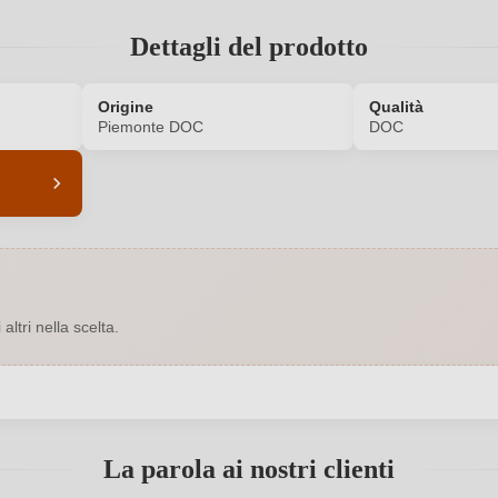
Dettagli del prodotto
Origine
Qualità
Piemonte DOC
DOC
5820008000
Abbinamenti
Grande botte di rovere
Annata
ltri nella scelta.
EU
Bio
Rosso
Contenuto di alcol
 registrato?
0,75 L
Indicazione geografica
La parola ai nostri clienti
manuele 18, 15019 Strevi, Italia
Nazione