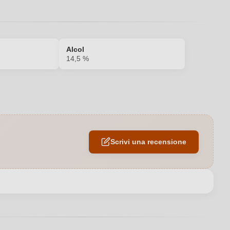
Alcol
14,5 %
Carne rossa, Formaggi, Selvaggina
2023
Scrivi una recensione
Sì
14,5 %
Piemonte DOC
Italia