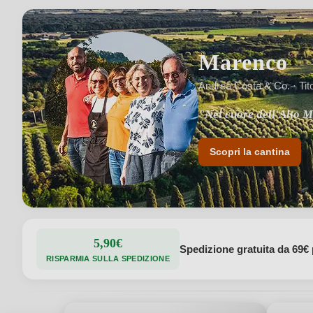
Marenco
Andrea Costa & Co. · Tito
"Nel cuore dell'Alto M
"Una famiglia che colt
Scopri la cantina
5,90€
Spedizione gratuita da 69€ 
RISPARMIA SULLA SPEDIZIONE