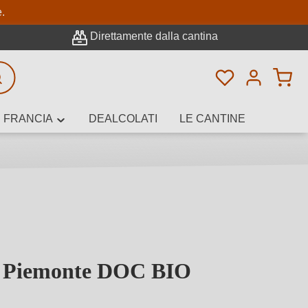
pale
e.
Direttamente dalla cantina
Hai 0 articoli n
icerca avanzata
FRANCIA
DEALCOLATI
LE CANTINE
e, cantina o
a Piemonte DOC BIO