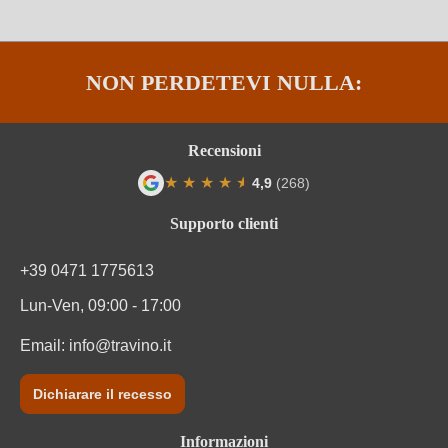
Sigla OdC
IT-BIO-009
Sigla OdC negozio
DE-ÖKO-060
NON PERDETEVI NULLA:
Solfiti
Contiene solfiti
Tappo di bottiglia
Tappo a fungo
Recensioni
★
★
★
★
★
★
4,9
(268)
Tipo di vino
Vino spumante
Valutazione media di 4.9 su 5 stelle
Supporto clienti
Varietà di uva
Moscato Bianco
+39 0471 1775613
Vegano
Sì
Lun-Ven, 09:00 - 17:00
Email:
info@travino.it
Dichiarare il recesso
Informazioni