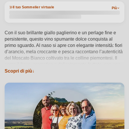
Il tuo Sommelier virtuale
Più
Con il suo brillante giallo paglierino e un perlage fine e
persistente, questo vino spumante dolce conquista al
primo sguardo. Al naso si apre con elegante intensità: fiori
d’arancio, mela croccante e pesca raccontano l’autenticità
del Moscato Bianco coltivato tra le colline piemontesi. Il
sorso è lieve, aromatico e delicatamente fruttato, con una
freschezza calibrata che ne esalta la bevibilità. Ideale tra i
Scopri di più
6 e gli 8°C, si abbina perfettamente a dessert o piatti di
pesce leggeri. Marenco, cantina storica a conduzione
familiare, interpreta con sensibilità e competenza le
potenzialità del terroir astigiano, dando vita a un prodotto
che celebra tradizione e qualità in ogni sfumatura.
Vedi dettagli del prodotto →