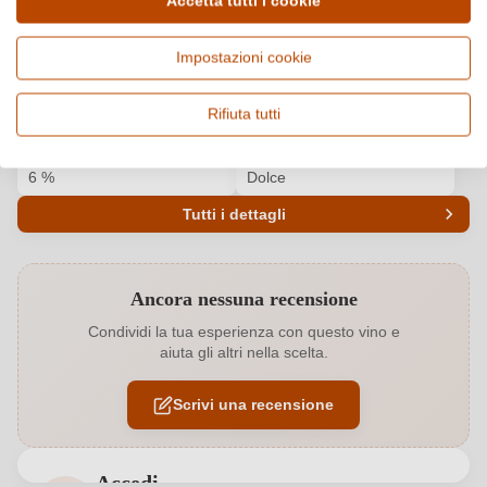
Accetta tutti i cookie
Paese e regione
Vitigno e tipologia
Italia, Piemonte
Moscato Bianco, Vino
Impostazioni cookie
frizzante e spumante
Origine
Qualità
Rifiuta tutti
Asti DOCG
DOCG
Alcol
Gusto
6 %
Dolce
Tutti i dettagli
Codice prodotto
5820015000
Ancora nessuna recensione
Abbinamenti
Cucina orientale, Dessert, Pesce
Condividi la tua esperienza con questo vino e
aiuta gli altri nella scelta.
Bio
EU
Scrivi una recensione
Bio
Sì
Colore dell'uva
Bianco
Accedi