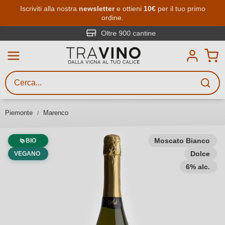
Passa al contenuto principale
Iscriviti alla nostra
newsletter
e ottieni
10€
per il tuo primo
ordine.
Ricerca vini
Inserisci almeno 3 caratteri
Oltre 900 cantine
Descrivi il vino stai cercando – per
gusto, occasione, nome del vino,
vitigno, regione, cantina o altri
Piemonte
Marenco
criteri.
Moscato Bianco
BIO
Dolce
VEGANO
6% alc.