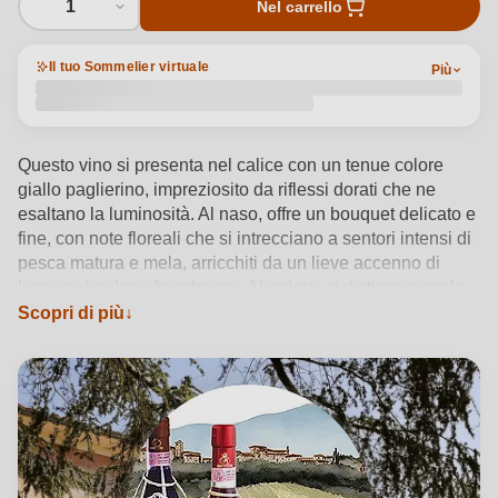
1
Nel carrello
Il tuo Sommelier virtuale
Più
Questo vino si presenta nel calice con un tenue colore
giallo paglierino, impreziosito da riflessi dorati che ne
esaltano la luminosità. Al naso, offre un bouquet delicato e
fine, con note floreali che si intrecciano a sentori intensi di
pesca matura e mela, arricchiti da un lieve accenno di
limone che dona freschezza. Al palato, si distingue per la
sua vivace freschezza e struttura equilibrata, con una
Scopri di più
piacevole sapidità che culmina in un caratteristico finale
leggermente amarognolo, tipico di questo vino.
Vedi dettagli del prodotto →