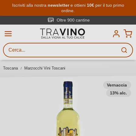
Passa al contenuto principale
Iscriviti alla nostra
newsletter
e ottieni
10€
per il tuo primo
ordine.
Ricerca vini
Inserisci almeno 3 caratteri
Oltre 900 cantine
Descrivi il vino stai cercando – per
gusto, occasione, nome del vino,
vitigno, regione, cantina o altri
Toscana
Marzocchi Vini Toscani
criteri.
Vernaccia
13% alc.