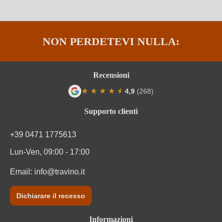
Varietà di uva
Vernaccia
Informazioni nutrizionali
NON PERDETEVI NULLA:
Informazioni nutrizionali medie
per 100 ml
Recensioni
Valore energetico
323 kJ / 77 kcal
★
★
★
★
★
★
4,9
(268)
Valutazione media di 4.9 su 5 stelle
Carboidrati
0 g
Supporto clienti
Carboidrati di cui zuccheri
0 g
+39 0471 1775613
Ingredienti
Uve, Conservanti (solfiti)
Lun-Ven, 09:00 - 17:00
Email:
info@travino.it
Dichiarare il recesso
Informazioni