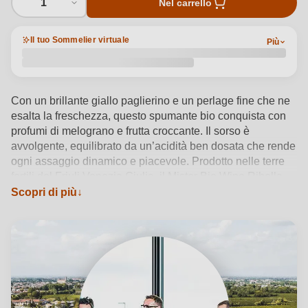
1
Nel carrello
Il tuo Sommelier virtuale
Più
Con un brillante giallo paglierino e un perlage fine che ne
esalta la freschezza, questo spumante bio conquista con
profumi di melograno e frutta croccante. Il sorso è
avvolgente, equilibrato da un’acidità ben dosata che rende
ogni assaggio dinamico e piacevole. Prodotto nelle terre
fertili del Friuli Venezia Giulia, il Mister Bio Wine Ribolla
Gialla Brut riflette l’anima autentica del territorio grazie a
Scopri di più
un metodo charmat rispettoso dell’uva. Perfetto tra gli 8 e i
10°C con fritture croccanti o piatti vegani speziati,
accompagna ogni occasione con eleganza sostenibile.
Vedi dettagli del prodotto →