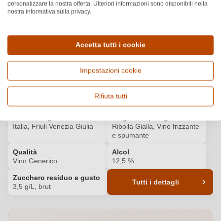
personalizzare la nostra offerta. Ulteriori informazioni sono disponibili nella
nostra informativa sulla privacy.
JAMES SUCKLING
Scopri di più
91
/100
ALTRI PREMI
Accetta tutti i cookie
Silver
Impostazioni cookie
Dettagli del prodotto
Rifiuta tutti
Paese e regione
Vitigno e tipologia
Italia, Friuli Venezia Giulia
Ribolla Gialla, Vino frizzante
e spumante
Qualità
Alcol
Vino Generico
12,5 %
Zucchero residuo e gusto
Tutti i dettagli
3,5 g/L, brut
Codice prodotto
6377009000