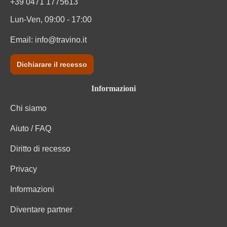
+39 0471 1775613
Tipo di vino
Vino spumante di qualità
Lun-Ven, 09:00 - 17:00
Varietà di uva
Ribolla Gialla
Email:
info@travino.it
Vegano
Sì
Dichiarare il recesso
Zuccheri residui
3,5 g/L
Informazioni
Chi siamo
Aiuto / FAQ
Diritto di recesso
Privacy
Informazioni
Diventare partner