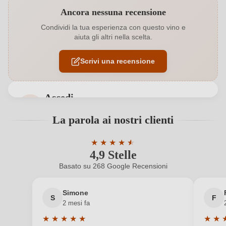
Ancora nessuna recensione
Abbinamenti
Carne bianca, Cucina orientale, Pesce
Condividi la tua esperienza con questo vino e
aiuta gli altri nella scelta.
Affinamento
Botte inox
Scrivi una recensione
Annata
2023
Colore dell'uva
Bianco
Accedi
Contenuto di alcol
12,5 %
Accedi per poter lasciare una recensione. Non
La parola ai nostri clienti
ancora registrato?
Formato
0,75 L
★
★
★
★
★
★
4,9 Stelle
Valutazione media di 4.9 su 5 stelle
Indicazione geografica
Chablis AOP
Nuovo cliente?
Registrati
Basato su 268 Google Recensioni
Indirizzo del
SARL SYLVAIN MOSNIER, route Nationale 36,
Il tuo indirizzo e-mail
produttore
89800 Beine, Francia
Simone
S
F
2 mesi fa
Nazione
Francia
★
★
★
★
★
★
★
La tua password