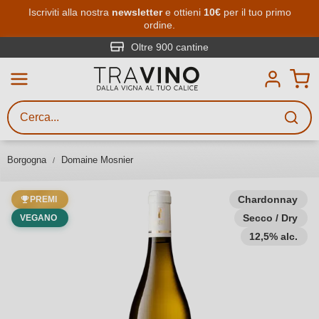
Passa al contenuto principale
Iscriviti alla nostra
newsletter
e ottieni
10€
per il tuo primo
ordine.
Ricerca vini
Inserisci almeno 3 caratteri
Oltre 900 cantine
Descrivi il vino stai cercando – per
gusto, occasione, nome del vino,
vitigno, regione, cantina o altri
Borgogna
Domaine Mosnier
criteri.
Chardonnay
PREMI
Secco / Dry
VEGANO
12,5% alc.