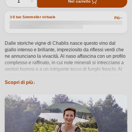
1
Nel carrello
Il tuo Sommelier virtuale
Più
Dalle storiche vigne di Chablis nasce questo vino dal
giallo intenso e brillante, impreziosito da riflessi verdi che
ne annunciano la vivacità. Al naso affascina con un profilo
complesso e raffinato, in cui note minerali si intrecciano a
sentori burrosi e a un intrigante tocco di funghi freschi. Al
palato conquista con una freschezza vibrante, dove la
scorza di limone e il pompelmo si fondono
Scopri di più
armoniosamente, lasciando spazio a una mineralità
persistente. Strutturato ed elegante, regala un finale
profondo e perfettamente equilibrato, autentico emblema
del terroir di Chablis.
Vedi dettagli del prodotto →