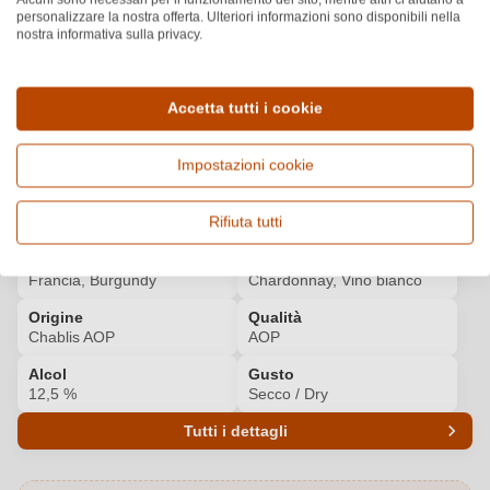
personalizzare la nostra offerta. Ulteriori informazioni sono disponibili nella
nostra informativa sulla privacy.
DECANTER
Scopri di più
91
/100
GAULT MILLAU
Accetta tutti i cookie
1
Impostazioni cookie
Dettagli del prodotto
Rifiuta tutti
Paese e regione
Vitigno e tipologia
Francia, Burgundy
Chardonnay, Vino bianco
Origine
Qualità
Chablis AOP
AOP
Alcol
Gusto
12,5 %
Secco / Dry
Tutti i dettagli
Codice prodotto
6212003000