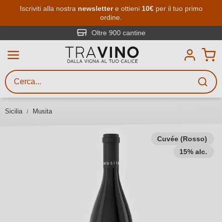
Passa al contenuto principale
Iscriviti alla nostra
newsletter
e ottieni
10€
per il tuo primo
ordine.
Ricerca vini
Inserisci almeno 3 caratteri
Oltre 900 cantine
Descrivi il vino stai cercando – per
gusto, occasione, nome del vino,
vitigno, regione, cantina o altri
Sicilia
Musita
criteri.
Cuvée (Rosso)
15% alc.