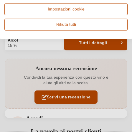
Impostazioni cookie
Paese e regione
Vitigno e tipologia
Italia, Sicilia
Cuvée (Rosso), Vino rosso
Rifiuta tutti
Origine
Qualità
Sicilia DOC
DOC
Alcol
Tutti i dettagli
15 %
Codice prodotto
6484002000
Ancora nessuna recensione
Affinamento
Barrique
Condividi la tua esperienza con questo vino e
aiuta gli altri nella scelta.
Annata
2020
Scrivi una recensione
Colore dell'uva
Rosso
Contenuto di alcol
15 %
Accedi
Formato
0,75 L
Accedi per poter lasciare una recensione. Non
La parola ai nostri clienti