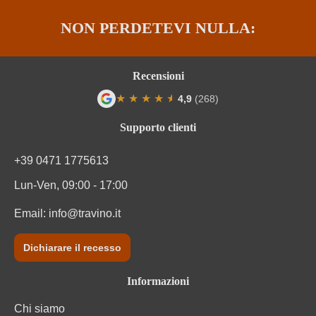
Varietà di uve della cuvée
Nero d'Avola, Syrah
NON PERDETEVI NULLA:
Recensioni
★
★
★
★
★
★
4,9
(268)
Valutazione media di 4.9 su 5 stelle
Supporto clienti
+39 0471 1775613
Lun-Ven, 09:00 - 17:00
Email:
info@travino.it
Dichiarare il recesso
Informazioni
Chi siamo