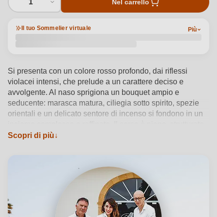
1
Nel carrello
Il tuo Sommelier virtuale
Più
Si presenta con un colore rosso profondo, dai riflessi
violacei intensi, che prelude a un carattere deciso e
avvolgente. Al naso sprigiona un bouquet ampio e
seducente: marasca matura, ciliegia sotto spirito, spezie
orientali e un delicato sentore di incenso si fondono in un
insieme complesso e raffinato. Il sorso è pieno, strutturato,
ma sempre armonico, con tannini setosi che accarezzano
Scopri di più
il palato. Questo vino colpisce per la sua eleganza
vellutata e per un finale lungo, dove la forza del territorio
incontra la finezza dell'affinamento in legno.
Vedi dettagli del prodotto →