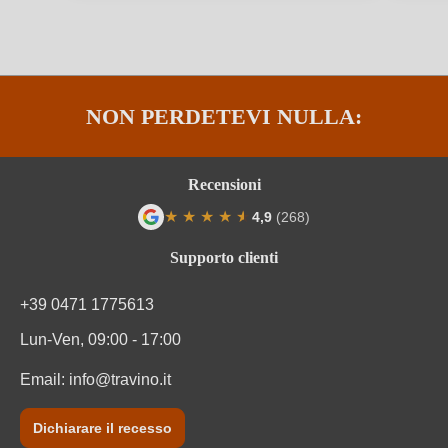
Luogo
Puglia
Nazione
Italia
NON PERDETEVI NULLA:
Premi
Gambero Rosso
Produttore
Paololeo
Recensioni
Qualità
IGP
★
★
★
★
★
★
4,9
(268)
Valutazione media di 4.9 su 5 stelle
Regione
Puglia
Supporto clienti
Residuo zuccherino
Secco / Dry
+39 0471 1775613
Lun-Ven, 09:00 - 17:00
Solfiti
Contiene solfiti
Email:
info@travino.it
Tipo di vino
Vino rosso
Dichiarare il recesso
Varietà di uva
Negroamaro