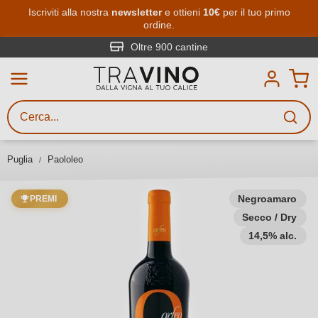
Passa al contenuto principale
Iscriviti alla nostra
newsletter
e ottieni
10€
per il tuo primo
ordine.
Ricerca vini
Inserisci almeno 3 caratteri
Oltre 900 cantine
Descrivi il vino stai cercando – per
gusto, occasione, nome del vino,
vitigno, regione, cantina o altri
Puglia
Paololeo
criteri.
Negroamaro
PREMI
Secco / Dry
14,5% alc.