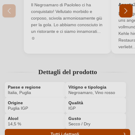
Nuovo cliente?
Registrati
Annata
Il Negroamaro di Paololeo ci ha
conquistato! Vellutato morbido e
Der Neg
corposo, scivola armoniosamente giù
uns ange
Il tuo indirizzo e-mail
per la gola. Lo abbiamo conosciuto in
vollmund
un ristorante e ci siamo innamorati...
Kehle hi
☺️
Restaura
La tua password
verliebt…
Ho dimenticato la mia password.
Dettagli del prodotto
ACCEDI
Paese e regione
Vitigno e tipologia
Italia, Puglia
Negroamaro, Vino rosso
Origine
Qualità
Puglia IGP
IGP
Alcol
Gusto
14,5 %
Secco / Dry
Tutti i dettagli