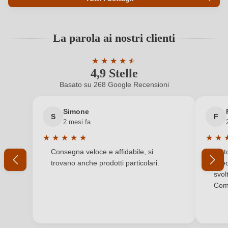
Codice prodotto
6239023000
La parola ai nostri clienti
Abbinamenti
Carne rossa, Formaggi, Selvaggina
★
★
★
★
★
★
Affinamento
Barrique
4,9 Stelle
Valutazione media di 4.9 su 5 stelle
Basato su 268 Google Recensioni
Annata
2023
Simone
Colore dell'uva
Rosso
S
F
2 mesi fa
Contenuto di alcol
14,5 %
★
★
★
★
★
★
★
Valutazione media di 5 su 5 stelle
Valuta
Consegna veloce e affidabile, si
Tutt
Formato
0,75 L
trovano anche prodotti particolari.
sped
svol
Indicazione geografica
Puglia IGP
Comp
Indirizzo del
Carosello SNC di D'arpa Roberta & C, Via
produttore
Mesagne 1/C, 72025 San Donaci, Italia