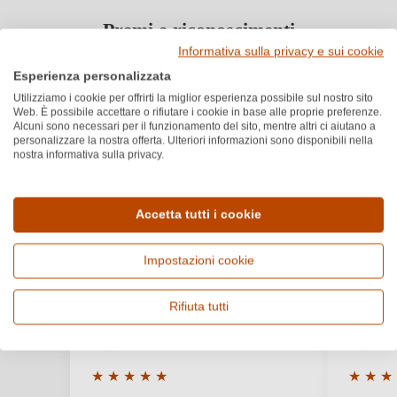
Premi e riconoscimenti
Informativa sulla privacy e sui cookie
Esperienza personalizzata
GAMBERO ROSSO
Scopri di più
3
/3
Utilizziamo i cookie per offrirti la miglior esperienza possibile sul nostro sito
Web. È possibile accettare o rifiutare i cookie in base alle proprie preferenze.
Alcuni sono necessari per il funzionamento del sito, mentre altri ci aiutano a
personalizzare la nostra offerta. Ulteriori informazioni sono disponibili nella
nostra informativa sulla privacy.
Recensioni dei clienti
5.0
★
★
★
★
★
Accetta tutti i cookie
Valutazione media di 5 su 5 stelle
Basato su 2 recensioni
Filtra
Mostra recensioni
Impostazioni cookie
Accedi
Rifiuta tutti
Luca
A
Accedi per poter lasciare una recensione. Non
L
A
7 mar 2024
16
ancora registrato?
★
★
★
★
★
★
★
★
Valutazione media di 5 su 5 stelle
Valutazi