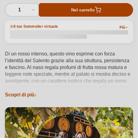
1
Nel carrello
Il tuo Sommelier virtuale
Più
Di un rosso intenso, questo vino esprime con forza
l’identità del Salento grazie alla sua struttura, persistenza
e fascino. Al naso regala profumi di frutta rossa matura e
leggere note speziate, mentre al palato si mostra deciso e
avvolgente, con un carattere rustico che regala un sorso
romantico e suadente. Prodotto nella terra di Puglia, Orfeo
Negroamaro Puglia IGP nasce da Negroamaro in purezza,
Scopri di più
offrendo una beva autentica che racconta con eleganza il
vitigno simbolo del Salento.
Vedi dettagli del prodotto →