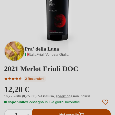
Pra' della Luna
Italia
Friuli Venezia Giulia
2021 Merlot Friuli DOC
★
★
★
★
★
★
2 Recensioni
Valutazione media di 4.5 su 5 stelle
12,20 €
16,27 €/litri (0,75 litri) IVA inclusa,
spedizione
non inclusa
Disponibile
Consegna in 1-3 giorni lavorativi
1
Nel carrello