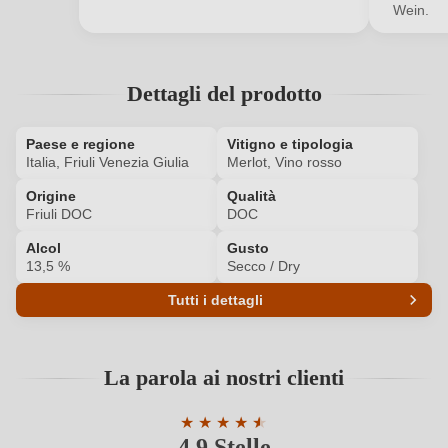
Wein.
Il tuo indirizzo e-mail
La tua password
Dettagli del prodotto
Ho dimenticato la mia password.
Paese e regione
Vitigno e tipologia
Italia, Friuli Venezia Giulia
Merlot, Vino rosso
Origine
Qualità
ACCEDI
Friuli DOC
DOC
Alcol
Gusto
13,5 %
Secco / Dry
Tutti i dettagli
Codice prodotto
4793006000
La parola ai nostri clienti
Affinamento
Barrique
★
★
★
★
★
★
Annata
2021
4,9 Stelle
Valutazione media di 4.9 su 5 stelle