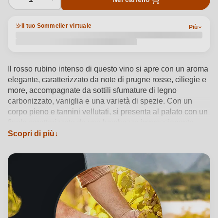
Il tuo Sommelier virtuale
Più
Il rosso rubino intenso di questo vino si apre con un aroma
elegante, caratterizzato da note di prugne rosse, ciliegie e
more, accompagnate da sottili sfumature di legno
carbonizzato, vaniglia e una varietà di spezie. Con un
corpo pieno e tannini vellutati, si presenta al palato con un
finale caratterizzato da una lunghezza impressionante.
Scopri di più
Vedi dettagli del prodotto →