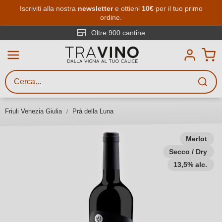
Passa al contenuto principale
Iscriviti alla nostra
newsletter
e ottieni
10€
per il tuo primo
ordine.
Ricerca vini
Inserisci almeno 3 caratteri
Oltre 900 cantine
Descrivi il vino stai cercando – per
gusto, occasione, nome del vino,
vitigno, regione, cantina o altri
Friuli Venezia Giulia
Prà della Luna
criteri.
Merlot
Secco / Dry
13,5% alc.