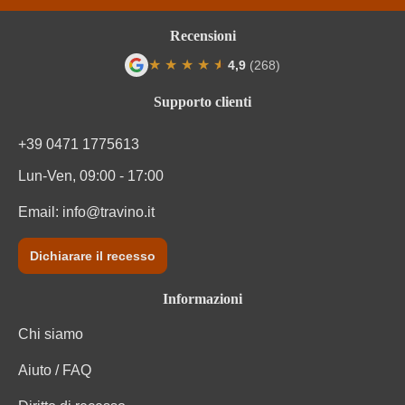
Residuo zuccherino
Secco / Dry
Recensioni
Solfiti
Contiene solfiti
★
★
★
★
★
★
4,9
(268)
Valutazione media di 4.9 su 5 stelle
Tipo di vino
Vino rosso
Supporto clienti
Varietà di uva
Merlot
+39 0471 1775613
Lun-Ven, 09:00 - 17:00
Email:
info@travino.it
Dichiarare il recesso
Informazioni
Chi siamo
Aiuto / FAQ