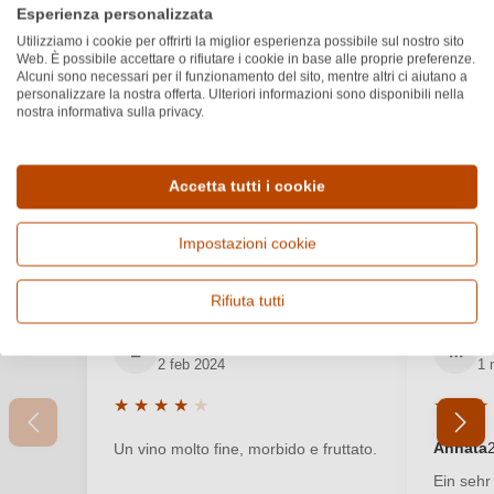
Esperienza personalizzata
ALTRI PREMI
Utilizziamo i cookie per offrirti la miglior esperienza possibile sul nostro sito
1°
Web. È possibile accettare o rifiutare i cookie in base alle proprie preferenze.
Alcuni sono necessari per il funzionamento del sito, mentre altri ci aiutano a
personalizzare la nostra offerta. Ulteriori informazioni sono disponibili nella
nostra informativa sulla privacy.
Recensioni dei clienti
4.5
Accetta tutti i cookie
★
★
★
★
★
★
Valutazione media di 4.5 su 5 stelle
Basato su 2 recensioni
Filtra
Impostazioni cookie
Mostra recensioni
Rifiuta tutti
Accedi
Luca
M
Accedi per poter lasciare una recensione. Non
L
M
2 feb 2024
1 
ancora registrato?
★
★
★
★
★
★
★
★
Valutazione media di 4 su 5 stelle
Valutazi
Nuovo cliente?
Registrati
Annata
Un vino molto fine, morbido e fruttato.
Ein sehr