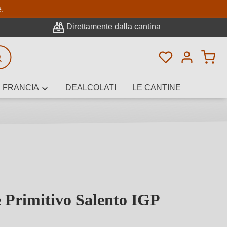
pale
e.
Direttamente dalla cantina
Hai 0 articoli n
icerca avanzata
FRANCIA
DEALCOLATI
LE CANTINE
e, cantina o
e Primitivo Salento IGP