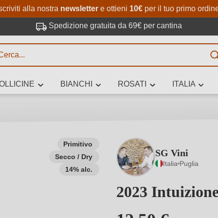
Passa al contenuto principale
Salta alla ricerca
Passa alla navigazione princi
scriviti alla nostra
newsletter
e ottieni
10€
per il tuo primo ordin
Spedizione gratuita da 69€ per cantina
R
OLLICINE
BIANCHI
ROSATI
ITALIA
no 3 caratteri
Primitivo
SG Vini
Secco / Dry
 vino stai cercando – per gusto, occasione, nome del vino, vitigno, region
Italia
Puglia
altri criteri.
14% alc.
2023 Intuizion