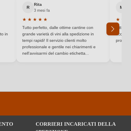
Rita
M
Vino rosso
R
M
3 mesi fa
6 
★
★
★
★
★
★
★
★
Valutazione media di 5 su 5 stelle
Valutaz
Tutto perfetto, dalle ottime cantine con
Ottimo e
to in
grande varietà di vini alla spedizione in
acquista
tempi rapidi! Il servizio clienti molto
produtto
professionale e gentile nei chiarimenti e
Ho dimenticato la mia password.
nell'avvisarmi del cambio etichetta...
ENTO
CORRIERI INCARICATI DELLA