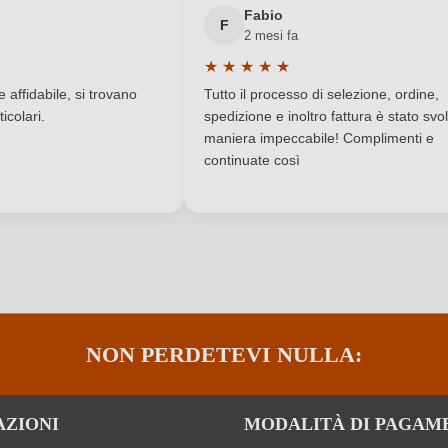
Fabio
Contiene solfiti
Tipo di vino
F
2 mesi fa
★
★
★
★
★
Primitivo
a di 5 su 5 stelle
Valutazione media di 5 su 5 stelle
affidabile, si trovano
Tutto il processo di selezione, ordine,
icolari.
spedizione e inoltro fattura è stato svol
maniera impeccabile! Complimenti e
continuate così
ACCEDI
NON PERDETEVI NULLA:
AZIONI
MODALITÀ DI PAGAM