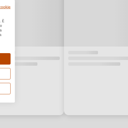
 cookie
. È
no
la
a