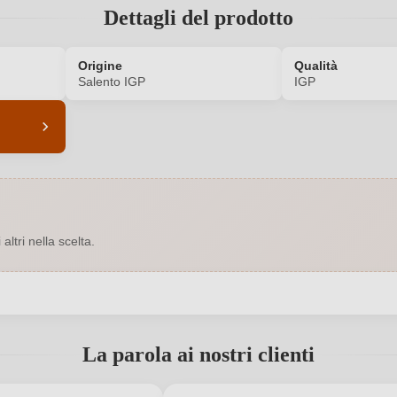
Dettagli del prodotto
Origine
Qualità
Salento IGP
IGP
6540004000
Annata
Rosso
Contenuto di alcol
ltri nella scelta.
0,75 L
Indicazione geografica
 snc, 74020 San Marzano, Italia
Nazione
 registrato?
SG Vini
Qualità
La parola ai nostri clienti
Puglia
Residuo zuccherino
Nuovo cliente?
Registrati