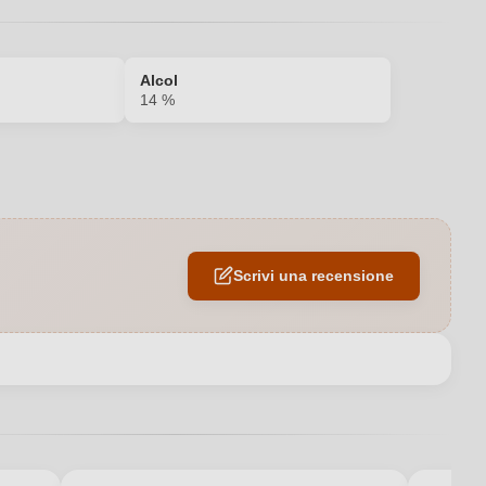
Alcol
14 %
2023
14 %
Scrivi una recensione
Salento IGP
Italia
IGP
Secco / Dry