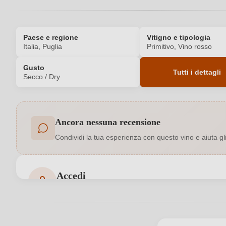
Paese e regione
Vitigno e tipologia
Italia, Puglia
Primitivo, Vino rosso
Gusto
Tutti i dettagli
Secco / Dry
Codice prodotto
Ancora nessuna recensione
Colore dell'uva
Condividi la tua esperienza con questo vino e aiuta gli a
Formato
Indirizzo del produttore
SG Vini SRL, SP Grottaglie Mare
Accedi
Accedi per poter lasciare una recensione. Non ancora
Produttore
Regione