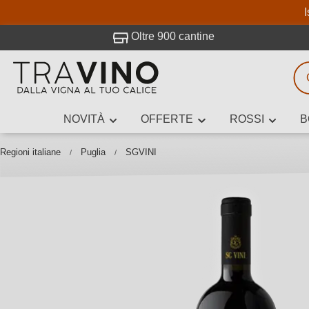
I
visitato Travino.
Oltre 900 cantine
NOVITÀ
OFFERTE
ROSSI
B
Ricerca vini
Inserisci alme
Regioni italiane
Puglia
SGVINI
Descrivi il