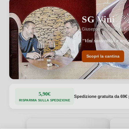
SG Vini
Giuseppe Spagnolo & Fra
"Vini sostenibili e arti
"Vitigni autoctoni Pri
Scopri la cantina
5,90€
Spedizione gratuita da 69€ 
RISPARMIA SULLA SPEDIZIONE