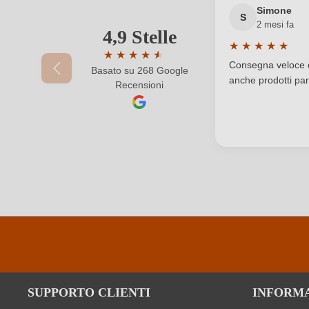
Simone
Solfiti
S
2 mesi fa
4,9 Stelle
Il tuo indirizzo e-mail
★
★
★
★
★
Varietà di uva
★
★
★
★
★
★
Valutazione medi
Consegna veloce e 
Basato su 268 Google
Valutazione media di 4.9 su 5 stelle
anche prodotti part
Recensioni
La tua password
SUPPORTO CLIENTI
INFORM