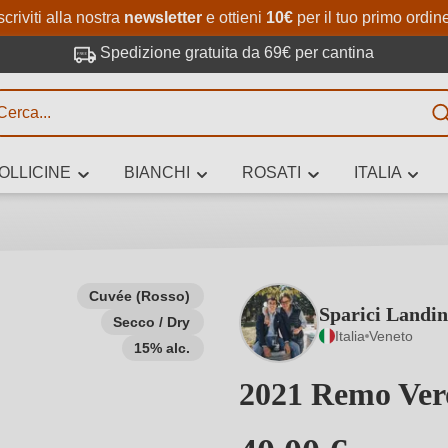
Passa al contenuto principale
Salta alla ricerca
Passa alla navigazione princi
scriviti alla nostra
newsletter
e ottieni
10€
per il tuo primo ordin
Spedizione gratuita da 69€ per cantina
R
OLLICINE
BIANCHI
ROSATI
ITALIA
no 3 caratteri
Cuvée (Rosso)
Sparici Landin
Secco / Dry
 vino stai cercando – per gusto, occasione, nome del vino, vitigno, region
Italia
Veneto
altri criteri.
15% alc.
2021 Remo Ver