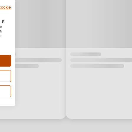
 cookie
. È
no
la
a