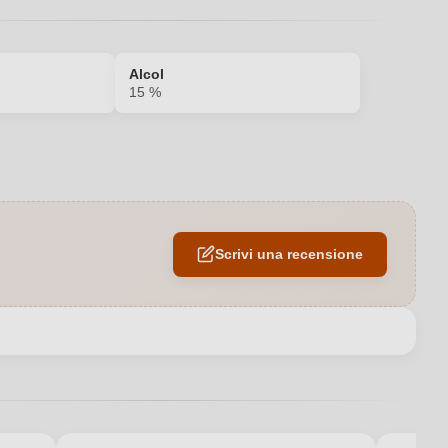
Alcol
15 %
2021
15 %
Scrivi una recensione
Verona IGP
Italia
IGP
Secco / Dry