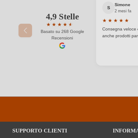
Simone
Solfiti
S
2 mesi fa
4,9 Stelle
Il tuo indirizzo e-mail
★
★
★
★
★
Tipo di vino
★
★
★
★
★
★
Valutazione medi
Consegna veloce e 
Basato su 268 Google
Valutazione media di 4.9 su 5 stelle
Varietà di uve della cuvée
Cabernet Sauvigno
anche prodotti part
Recensioni
La tua password
SUPPORTO CLIENTI
INFORM