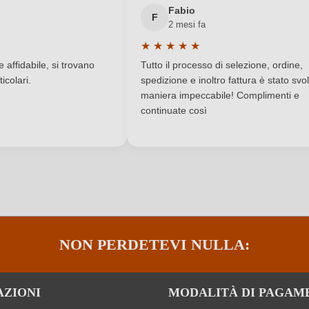
Fabio
Contiene solfiti
Tappo di bottiglia
F
2 mesi fa
★
★
★
★
★
Vino rosso
Varietà di uva
a di 5 su 5 stelle
Valutazione media di 5 su 5 stelle
affidabile, si trovano
Tutto il processo di selezione, ordine,
n, Merlot, Sangiovese, Barbera
icolari.
spedizione e inoltro fattura è stato svol
maniera impeccabile! Complimenti e
continuate così
ACCEDI
NON PERDETEVI NULLA:
AZIONI
MODALITÀ DI PAGAM