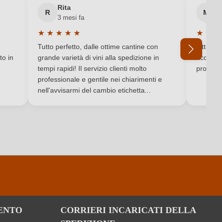
Rita
M
Tappo in sughero naturale
R
M
3 mesi fa
6 
★
★
★
★
★
★
★
★
Cuvée (Rosso)
Valutazione media di 5 su 5 stelle
Valutaz
Tutto perfetto, dalle ottime cantine con
Ottimo e
to in
grande varietà di vini alla spedizione in
acquista
tempi rapidi! Il servizio clienti molto
produtto
professionale e gentile nei chiarimenti e
Ho dimenticato la mia password.
nell'avvisarmi del cambio etichetta...
ENTO
CORRIERI INCARICATI DELLA