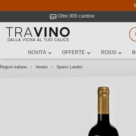
I
visitato Travino.
Oltre 900 cantine
NOVITÀ
OFFERTE
ROSSI
B
Ricerca vini
Inserisci alme
Regioni italiane
Veneto
Sparici Landini
Descrivi il