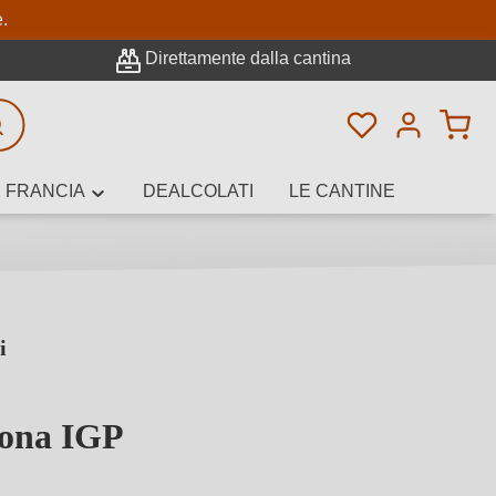
pale
e.
Direttamente dalla cantina
Hai 0 articoli n
icerca avanzata
FRANCIA
DEALCOLATI
LE CANTINE
i
e, cantina o
ona IGP