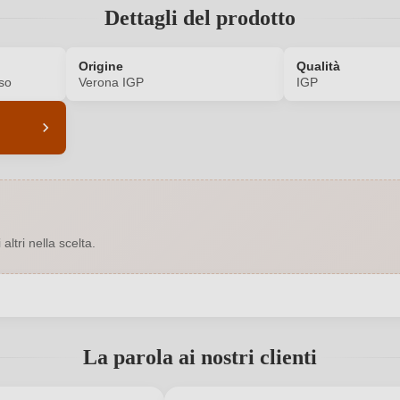
Dettagli del prodotto
Origine
Qualità
so
Verona IGP
IGP
6523010000
Annata
Rosso
Contenuto di alcol
ltri nella scelta.
0,75 L
Indicazione geografica
tecorno 10 a, 37060 Sona, Italia
Nazione
 registrato?
Sparici Landini
Qualità
La parola ai nostri clienti
Veneto
Residuo zuccherino
Nuovo cliente?
Registrati