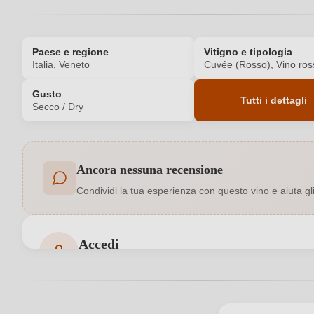
Paese e regione
Vitigno e tipologia
Italia, Veneto
Cuvée (Rosso), Vino ros
Gusto
Tutti i dettagli
Secco / Dry
Codice prodotto
Ancora nessuna recensione
Colore dell'uva
Condividi la tua esperienza con questo vino e aiuta gli a
Formato
Indirizzo del produttore
Az. Agricola San Quirico Srl, Via Mon
Accedi
Accedi per poter lasciare una recensione. Non ancora
Produttore
Regione