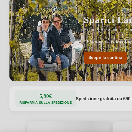
Sparici La
Remo & Alessandro · Fami
"Eleganza e valori fami
"Vendemmia esclusiva
Scopri la cantina
5,90€
Spedizione gratuita da 69€ 
RISPARMIA SULLA SPEDIZIONE