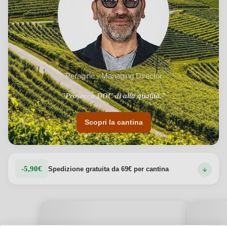
Peragine · Managing Director
"Prosecco DOC di alta qualità."
"Design unico e ben curato."
Scopri la cantina
-5,90€
Spedizione gratuita da 69€ per cantina