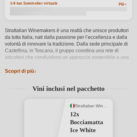
Il tuo Sommelier virtuale
Più
StraItalian Winemakers è una realtà che unisce produttori
da tutta Italia, nati dalla passione per l’eccellenza e dalla
volontà di innovare la tradizione. Dalla sede principale di
Castellina, in Toscana, il gruppo coordina una rete di
viticoltori che condividono un approccio sostenibile e una
visione moderna del vino italiano, capace di sorprendere e
affascinare. Il Bocciamatta Ice White incarna questa
Scopri di più
filosofia: un bianco vivace, elegante e versatile, pensato
per essere gustato freddo, perfetto per un aperitivo o un
Vini inclusi nel pacchetto
brindisi estivo. Con la promozione 6+6, acquistando 6
bottiglie ne ricevi altre 6 in omaggio — un’occasione
ideale per portare in tavola tutta la freschezza e l’allegria
StraItalian Winemakers
firmata StraItalian. Un brindisi leggero e contemporaneo,
12x
100% stile italiano.
Vedi dettagli del prodotto →
Bocciamatta
Ice White