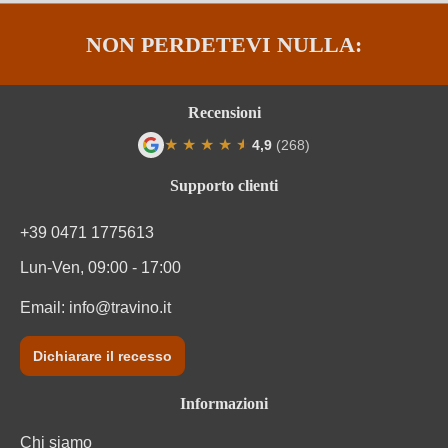
NON PERDETEVI NULLA:
Recensioni
★
★
★
★
★
★
4,9
(268)
Valutazione media di 4.9 su 5 stelle
Supporto clienti
+39 0471 1775613
Lun-Ven, 09:00 - 17:00
Email:
info@travino.it
Dichiarare il recesso
Informazioni
Chi siamo