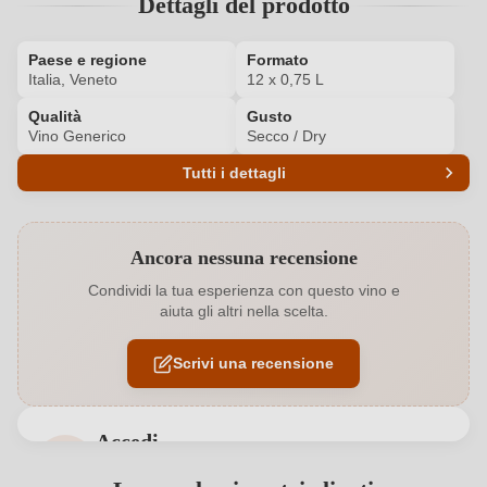
Dettagli del prodotto
Paese e regione
Formato
Italia, Veneto
12 x 0,75 L
Qualità
Gusto
Vino Generico
Secco / Dry
Tutti i dettagli
Codice prodotto
6176024000P
Ancora nessuna recensione
Abbinamenti
Antipasti, Asparagi, Dessert
Condividi la tua esperienza con questo vino e
aiuta gli altri nella scelta.
Annata
Varie annate
Scrivi una recensione
Formato
12 x 0,75 L
Indirizzo del
Straitalian Srl, Via E.Cosenz 13, 20158
produttore
Accedi
Milano, Italia
Accedi per poter lasciare una recensione. Non