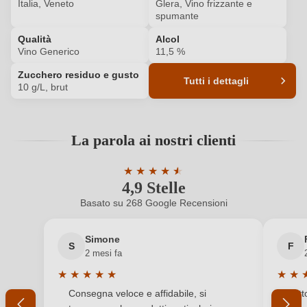
Italia, Veneto
Glera, Vino frizzante e
spumante
ACCEDI
Qualità
Alcol
Vino Generico
11,5 %
Zucchero residuo e gusto
Tutti i dettagli
10 g/L, brut
Codice prodotto
4802005000
La parola ai nostri clienti
Acidità
5,7 g/L
★
★
★
★
★
★
Affinamento
Metodo charmat
4,9 Stelle
Valutazione media di 4.9 su 5 stelle
Basato su 268 Google Recensioni
Colore dell'uva
Bianco
Simone
Contenuto di alcol
11,5 %
S
F
2 mesi fa
Formato
0,75 L
★
★
★
★
★
★
★
Valutazione media di 5 su 5 stelle
Valuta
Consegna veloce e affidabile, si
Tutt
Indirizzo del
Tenuta Baron di Baron Domenico, San Pio X 17,