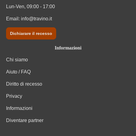
Lun-Ven, 09:00 - 17:00
Zuccheri residui
10 g/L
Email:
info@travino.it
Dichiarare il recesso
Informazioni
Chi siamo
Aiuto / FAQ
Diritto di recesso
Privacy
Informazioni
Diventare partner