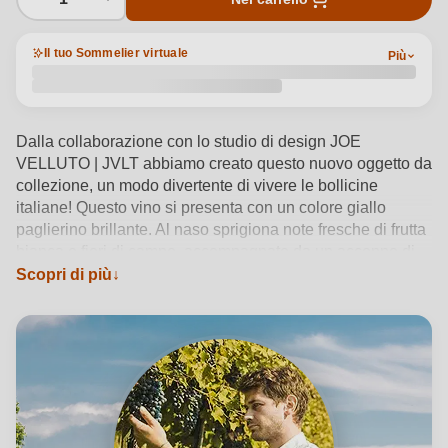
Il tuo Sommelier virtuale
Più
Dalla collaborazione con lo studio di design JOE
VELLUTO | JVLT abbiamo creato questo nuovo oggetto da
collezione, un modo divertente di vivere le bollicine
italiane! Questo vino si presenta con un colore giallo
paglierino brillante. Al naso sprigiona note fresche di frutta
bianca e fiori di campo, accompagnate da un accenno di
pera croccante. Al palato è vivace e leggero, con un’acidità
Scopri di più
equilibrata che esalta i delicati sentori di mela verde e
agrumi. Il finale è pulito e rinfrescante, perfetto per
momenti di convivialità.
Vedi dettagli del prodotto →