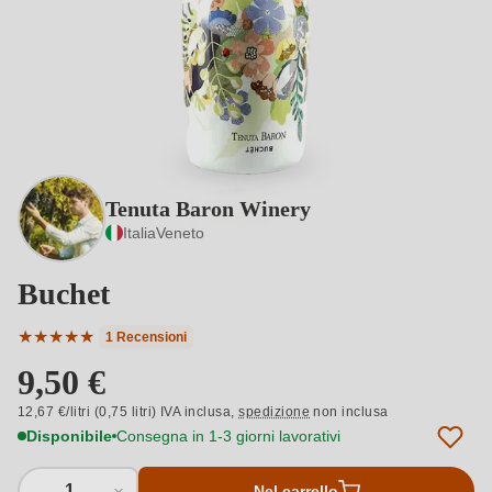
Tenuta Baron Winery
Italia
Veneto
Buchet
★
★
★
★
★
1 Recensioni
Valutazione media di 5 su 5 stelle
9,50 €
12,67 €/litri (0,75 litri) IVA inclusa,
spedizione
non inclusa
Disponibile
Consegna in 1-3 giorni lavorativi
1
Nel carrello