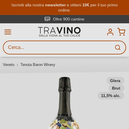
Passa al contenuto principale
Iscriviti alla nostra
newsletter
e ottieni
10€
per il tuo primo
ordine.
Ricerca vini
Inserisci almeno 3 caratteri
Oltre 900 cantine
Descrivi il vino stai cercando – per
gusto, occasione, nome del vino,
vitigno, regione, cantina o altri
Veneto
Tenuta Baron Winery
criteri.
Glera
Brut
11,5% alc.