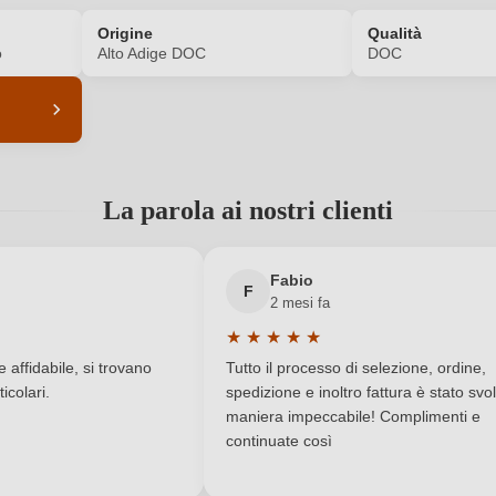
Origine
Qualità
o
Alto Adige DOC
DOC
ACCEDI
6302014000
Annata
La parola ai nostri clienti
Bianco
Contenuto di alcol
0,75 L
Indicazione geografica
Fabio
F
2 mesi fa
a del Vino 144, 39040 Termeno,
Nazione
★
★
★
★
★
Italia
a di 5 su 5 stelle
Valutazione media di 5 su 5 stelle
affidabile, si trovano
Tutto il processo di selezione, ordine,
icolari.
spedizione e inoltro fattura è stato svol
Tramin
Qualità
maniera impeccabile! Complimenti e
continuate così
Alto Adige
Residuo zuccherino