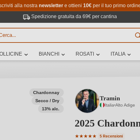
Passa al contenuto principale
Salta alla ricerca
Passa alla navigazione princi
scriviti alla nostra
newsletter
e ottieni
10€
per il tuo primo ordin
Spedizione gratuita da 69€ per cantina
R
OLLICINE
BIANCHI
ROSATI
ITALIA
no 3 caratteri
Chardonnay
Tramin
Secco / Dry
 vino stai cercando – per gusto, occasione, nome del vino, vitigno, region
Italia
Alto Adige
altri criteri.
13% alc.
2025 Chardonn
★
★
★
★
★
5 Recensioni
Valutazione media di 5 su 5 st