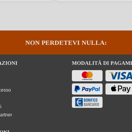
Contiene solfiti
Tipo di vino
Chardonnay
Informazioni nutrizionali
NON PERDETEVI NULLA:
AZIONI
MODALITÀ DI PAGAM
ecesso
Uve, Conservanti (solfiti). Co
i
artner