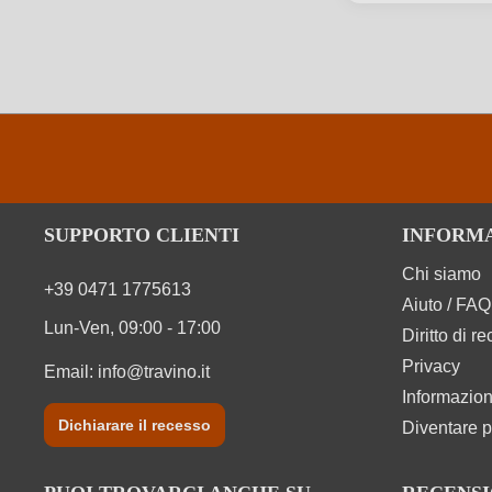
Solfiti
Varietà di uva
Informazioni nutrizionali medie
Valore energetico
SUPPORTO CLIENTI
INFORM
Chi siamo
Carboidrati
+39 0471 1775613
Aiuto / FAQ
Carboidrati di cui zuccheri
Lun-Ven, 09:00 - 17:00
Diritto di r
Privacy
Email:
info@travino.it
Ingredienti
Informazion
Dichiarare il recesso
Diventare p