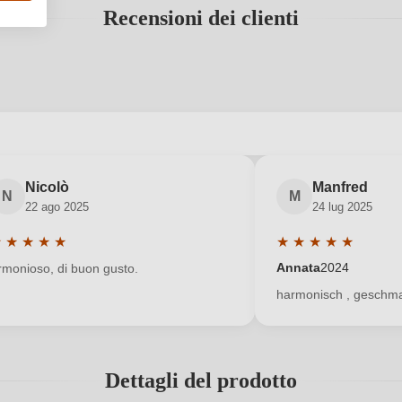
Recensioni dei clienti
 registrato?
Nicolò
Manfred
N
M
22 ago 2025
24 lug 2025
Nuovo cliente?
Registrati
★
★
★
★
★
★
★
★
★
★
alutazione media di 5 su 5 stelle
Valutazione media di
Annata
2024
rmonioso, di buon gusto.
harmonisch , geschma
Dettagli del prodotto