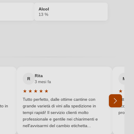
Alcol
13 %
2025
13 %
Alto Adige DOC
Rita
M
R
M
3 mesi fa
6 
Italia
★
★
★
★
★
★
★
★
Valutazione media di 5 su 5 stelle
Valutaz
Tutto perfetto, dalle ottime cantine con
Ottimo e
to in
grande varietà di vini alla spedizione in
acquista
DOC
tempi rapidi! Il servizio clienti molto
produtto
professionale e gentile nei chiarimenti e
Secco / Dry
nell'avvisarmi del cambio etichetta...