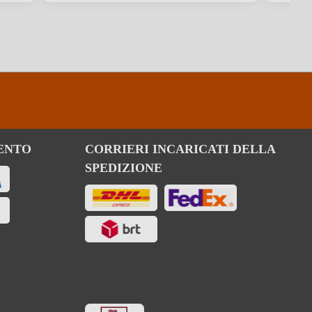
Vino bianco
per 100 ml
326 kJ / 78 kcal
ENTO
CORRIERI INCARICATI DELLA
SPEDIZIONE
1.2 g
0.2 g
ntiene piccole quantità di grassi, acidi grassi saturi, proteine e sale