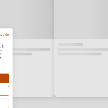
 cookie
. È
no
la
a