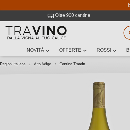
I
visitato Travino.
Oltre 900 cantine
NOVITÀ
OFFERTE
ROSSI
B
Ricerca vini
Inserisci alme
Regioni italiane
Alto Adige
Cantina Tramin
Descrivi il