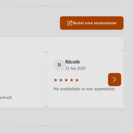
Scrivi una recensione
Nicolò
N
21 feb 2025
★
★
★
★
★
 5 su 5 stelle
Valutazione media di 5 su 5 stelle
Ha soddisfatto le mie aspettative.
ckvoll.
Ho dimenticato la mia password.