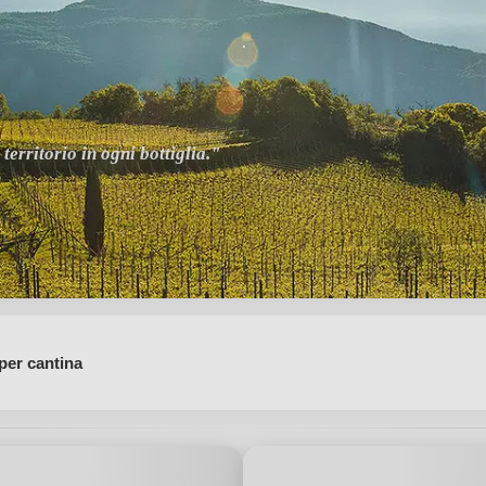
erritorio in ogni bottiglia."
à altoatesina."
per cantina