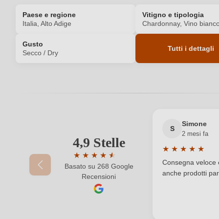
Paese e regione
Vitigno e tipologia
Italia, Alto Adige
Chardonnay, Vino bianc
Gusto
Tutti i dettagli
Secco / Dry
Codice prodotto
Colore dell'uva
Formato
Simone
S
2 mesi fa
4,9 Stelle
Indirizzo del
Cantina Tramin Soc. Agr. Coop, Strad
★
★
★
★
★
produttore
★
★
★
★
★
★
Valutazione medi
Consegna veloce e 
Basato su 268 Google
Valutazione media di 4.9 su 5 stelle
anche prodotti part
Produttore
Recensioni
Regione