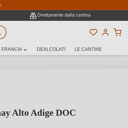
pale
e.
Direttamente dalla cantina
Hai 0 articoli n
icerca avanzata
FRANCIA
DEALCOLATI
LE CANTINE
e, cantina o
ay Alto Adige DOC
elle