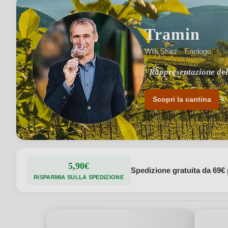
Tramin
Willi Stürz · Enologo
"Rappresentazione del t
"Sostenibilità e qualit
Scopri la cantina
5,90€
Spedizione gratuita da 69€ 
RISPARMIA SULLA SPEDIZIONE