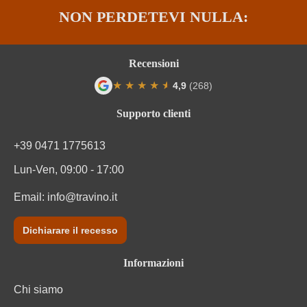
NON PERDETEVI NULLA:
Zuccheri residui
10,5 g/L
Recensioni
★
★
★
★
★
★
4,9
(268)
Valutazione media di 4.9 su 5 stelle
Supporto clienti
+39 0471 1775613
Lun-Ven, 09:00 - 17:00
Email:
info@travino.it
Dichiarare il recesso
Informazioni
Chi siamo