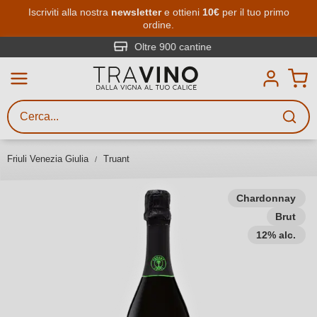
Passa al contenuto principale
Iscriviti alla nostra
newsletter
e ottieni
10€
per il tuo primo
ordine.
Ricerca vini
Inserisci almeno 3 caratteri
Oltre 900 cantine
Descrivi il vino stai cercando – per
gusto, occasione, nome del vino,
vitigno, regione, cantina o altri
Friuli Venezia Giulia
Truant
criteri.
Chardonnay
Brut
12% alc.