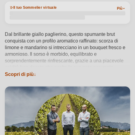
Il tuo Sommelier virtuale
Più
Dal brillante giallo paglierino, questo spumante brut
conquista con un profilo aromatico raffinato: scorza di
limone e mandarino si intrecciano in un bouquet fresco e
armonioso. Il sorso è morbido, equilibrato e
sorprendentemente rinfrescante, grazie a una piacevole
acidità ben dosata che esalta le sue note agrumate.
Prodotto in Friuli Venezia Giulia dal clone GM 616 dello
Scopri di più
Chardonnay, questo vino frizzante porta con sé l’identità
della cantina Truant, realtà familiare attenta alla
sostenibilità e all’innovazione. Ideale tra i 6 e gli 8°C come
aperitivo o con crostacei e zuppe di pesce, racconta
appieno il talento dei fratelli Marco, Matteo e Paolo nel
fondere tradizione e modernità.
Vedi dettagli del prodotto →