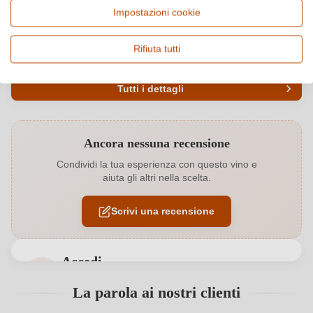
Impostazioni cookie
Paese e regione
Vitigno e tipologia
Italia, Piemonte
Erbaluce, Vino bianco
Rifiuta tutti
Qualità
Alcol
Vino Generico
13 %
Tutti i dettagli
Codice prodotto
8713002000
Ancora nessuna recensione
Abbinamenti
Carne bianca, Formaggi, Frutti di mare
Condividi la tua esperienza con questo vino e
aiuta gli altri nella scelta.
Affinamento
Botte inox
Scrivi una recensione
Annata
2021
Colore dell'uva
Bianco
Accedi
Contenuto di alcol
13 %
Accedi per poter lasciare una recensione. Non
La parola ai nostri clienti
ancora registrato?
Formato
0,75 L