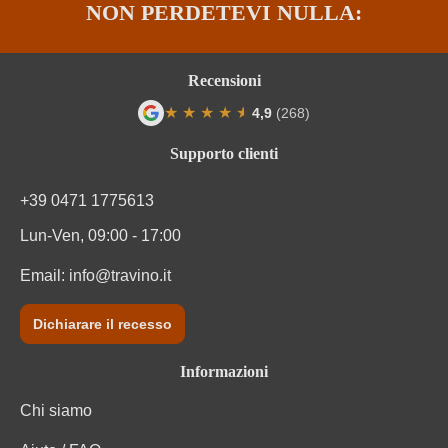
NON PERDETEVI NULLA:
Recensioni
★
★
★
★
★
★
4,9
(268)
Valutazione media di 4.9 su 5 stelle
Supporto clienti
+39 0471 1775613
Lun-Ven, 09:00 - 17:00
Email:
info@travino.it
Dichiarare il recesso
Informazioni
Chi siamo