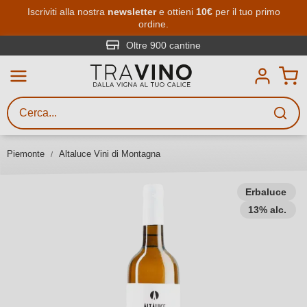
Passa al contenuto principale
Iscriviti alla nostra
newsletter
e ottieni
10€
per il tuo primo
ordine.
Ricerca vini
Inserisci almeno 3 caratteri
Oltre 900 cantine
Descrivi il vino stai cercando – per
gusto, occasione, nome del vino,
vitigno, regione, cantina o altri
Piemonte
Altaluce Vini di Montagna
criteri.
Erbaluce
13% alc.