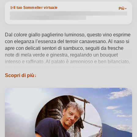
Il tuo Sommelier virtuale
Più
Dal colore giallo paglierino luminoso, questo vino esprime
con eleganza l’essenza del terroir canavesano. Al naso si
apre con delicati sentori di sambuco, seguiti da fresche
note di mela verde e ginestra, regalando un bouquet
intenso e raffinato. Al palato è armonioso e ben bilanciato,
con la componente alcolica perfettamente sostenuta da
una vibrante sapidità. Il finale è complesso e persistente,
Scopri di più
con un tocco agrumato che ne esalta la freschezza.
Vedi dettagli del prodotto →