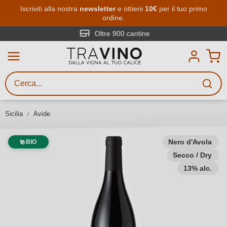
Passa al contenuto principale
Iscriviti alla nostra
newsletter
e ottieni
10€
per il tuo primo
ordine.
Ricerca vini
Inserisci almeno 3 caratteri
Oltre 900 cantine
Descrivi il vino stai cercando – per
gusto, occasione, nome del vino,
vitigno, regione, cantina o altri
Sicilia
Avide
criteri.
Nero d'Avola
BIO
Secco / Dry
13% alc.