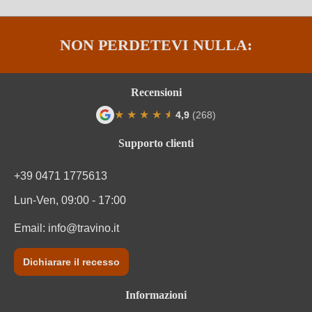
Sigla OdC
IT-BIO-004
NON PERDETEVI NULLA:
Sigla OdC negozio
DE-ÖKO-060
Solfiti
Contiene solfiti
Recensioni
★
★
★
★
★
★
4,9
(268)
Tappo di bottiglia
Tappo in sughero pressato
Valutazione media di 4.9 su 5 stelle
Supporto clienti
Tipo di vino
Vino rosso
+39 0471 1775613
Varietà di uva
Nero d'Avola
Lun-Ven, 09:00 - 17:00
Zuccheri residui
5 g/L
Email:
info@travino.it
Dichiarare il recesso
Informazioni