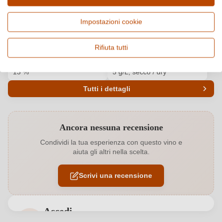
Paese e regione
Vitigno e tipologia
Italia, Sicilia
Nero d'Avola, Vino rosso
Impostazioni cookie
Origine
Qualità
Terre Siciliane IGP
IGP
Rifiuta tutti
Alcol
Zucchero residuo e gusto
13 %
5 g/L, secco / dry
Tutti i dettagli
Codice prodotto
6486001000
Ancora nessuna recensione
Affinamento
Botte inox
Condividi la tua esperienza con questo vino e
aiuta gli altri nella scelta.
Annata
2021
Scrivi una recensione
Bio
EU
Bio
Sì
Accedi