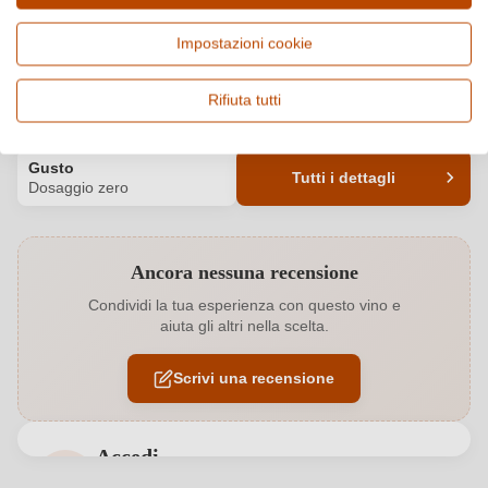
Paese e regione
Vitigno e tipologia
Impostazioni cookie
Italia, Sicilia
Zibibbo, Vino frizzante e
spumante
Rifiuta tutti
Origine
Alcol
Terre Siciliane IGP
12,5 %
Gusto
Tutti i dettagli
Dosaggio zero
Codice prodotto
7905014000
Ancora nessuna recensione
Abbinamenti
Antipasti, Frutti di mare, Pesce
Condividi la tua esperienza con questo vino e
aiuta gli altri nella scelta.
Annata
2025
Scrivi una recensione
Bio
EU
Bio
Sì
Accedi
Colore dell'uva
Bianco
Accedi per poter lasciare una recensione. Non