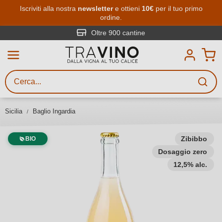
Passa al contenuto principale
Iscriviti alla nostra
newsletter
e ottieni
10€
per il tuo primo
ordine.
Ricerca vini
Inserisci almeno 3 caratteri
Oltre 900 cantine
Descrivi il vino stai cercando – per
gusto, occasione, nome del vino,
vitigno, regione, cantina o altri
Sicilia
Baglio Ingardia
criteri.
Zibibbo
BIO
Dosaggio zero
12,5% alc.