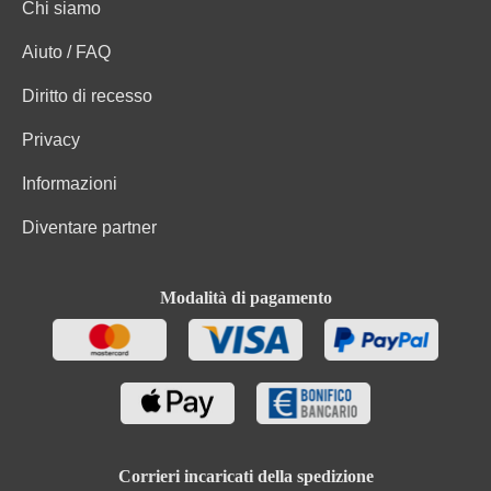
Chi siamo
Carboidrati di cui zuccheri
0 g
Aiuto / FAQ
Uve biologiche (Zibibbo, mosto di uve biologiche
concentrato rettificato, Conservanti (anidride
Diritto di recesso
Ingredienti
solforosa), imbottigliato in atmosfera protettiva.
Contiene solfiti
Privacy
Informazioni
Diventare partner
Modalità di pagamento
Corrieri incaricati della spedizione