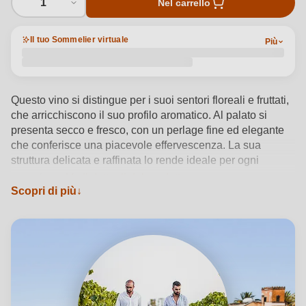
1
Nel carrello
Il tuo Sommelier virtuale
Più
Questo vino si distingue per i suoi sentori floreali e fruttati,
che arricchiscono il suo profilo aromatico. Al palato si
presenta secco e fresco, con un perlage fine ed elegante
che conferisce una piacevole effervescenza. La sua
struttura delicata e raffinata lo rende ideale per ogni
occasione.
Vedi dettagli del prodotto →
Scopri di più