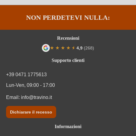
Sigla OdC negozio
DE-ÖKO-060
NON PERDETEVI NULLA:
Solfiti
Contiene solfiti
Tappo di bottiglia
Altro
Recensioni
★
★
★
★
★
★
4,9
(268)
Tipo di vino
Vino frizzante
Valutazione media di 4.9 su 5 stelle
Supporto clienti
Varietà di uva
Zibibbo
+39 0471 1775613
Informazioni nutrizionali
Lun-Ven, 09:00 - 17:00
Informazioni nutrizionali medie
per 100 ml
Email:
info@travino.it
Valore energetico
305 kJ / 73 kcal
Dichiarare il recesso
Carboidrati
0.9 g
Informazioni