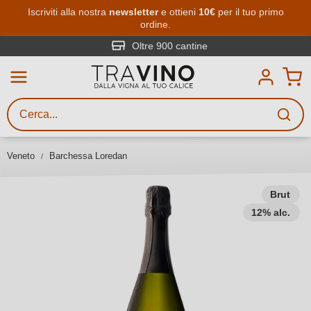
Passa al contenuto principale
Iscriviti alla nostra
newsletter
e ottieni
10€
per il tuo primo
ordine.
Ricerca vini
Inserisci almeno 3 caratteri
Oltre 900 cantine
Descrivi il vino stai cercando – per
gusto, occasione, nome del vino,
vitigno, regione, cantina o altri
Veneto
Barchessa Loredan
criteri.
Brut
12% alc.