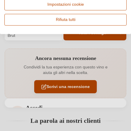
Impostazioni cookie
Italia, Veneto
Vino frizzante e spumante
Qualità
Alcol
Rifiuta tutti
Vino Generico
12 %
Gusto
Tutti i dettagli
Brut
Codice prodotto
6310010000
Ancora nessuna recensione
Abbinamenti
Antipasti, Frutti di mare, Pesce
Condividi la tua esperienza con questo vino e
aiuta gli altri nella scelta.
Annata
2020
Scrivi una recensione
Contenuto di alcol
12 %
Formato
0,75 L
Accedi
Indirizzo del
Società agricola Barchessa Loredan s. s., Via Fra'
Accedi per poter lasciare una recensione. Non
La parola ai nostri clienti
produttore
Giocondo 57, 31040 Volpago del Montello, Italia
ancora registrato?