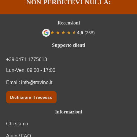
NON PERDETEVI NULLA:
Recensioni
★
★
★
★
★
★
4,9
(268)
Valutazione media di 4.9 su 5 stelle
Supporto clienti
+39 0471 1775613
Lun-Ven, 09:00 - 17:00
Email:
info@travino.it
Dichiarare il recesso
Informazioni
Chi siamo
Aiuto / FAQ