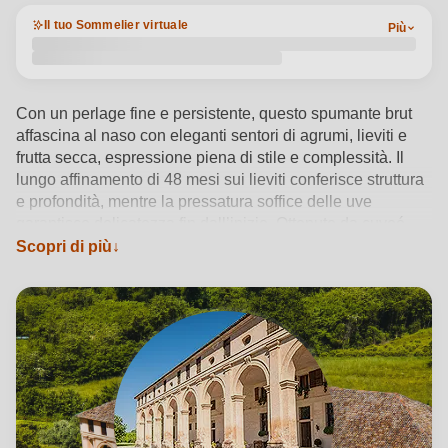
Il tuo Sommelier virtuale
Più
Con un perlage fine e persistente, questo spumante brut
affascina al naso con eleganti sentori di agrumi, lieviti e
frutta secca, espressione piena di stile e complessità. Il
lungo affinamento di 48 mesi sui lieviti conferisce struttura
e profondità, mentre la pressatura soffice delle uve
garantisce delicatezza fin dall’inizio. Ottenuto da cuveé
bianco, è perfetto tra gli antipasti di mare o con frutti di
Scopri di più
mare freschi. La cantina Barchessa Loredan, radicata nella
tradizione del Montello, trasforma il terroir veneto in uno
spumante raffinato, ideale a 6-8°C per momenti speciali o
conviviali.
Vedi dettagli del prodotto →