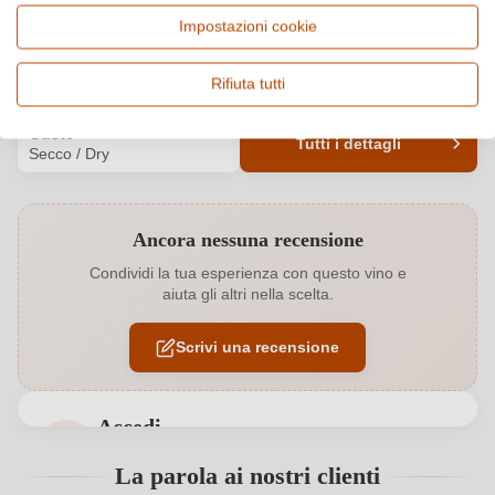
Italia, Veneto
Glera, Vino frizzante e
Impostazioni cookie
spumante
Qualità
Alcol
Rifiuta tutti
Vino Generico
11 %
Gusto
Tutti i dettagli
Secco / Dry
Codice prodotto
6310001000
Ancora nessuna recensione
Abbinamenti
Antipasti, Formaggi
Condividi la tua esperienza con questo vino e
aiuta gli altri nella scelta.
Colore dell'uva
Bianco
Scrivi una recensione
Contenuto di alcol
11 %
Formato
0,75 L
Accedi
Indirizzo del
Società agricola Barchessa Loredan s. s., Via Fra'
Accedi per poter lasciare una recensione. Non
La parola ai nostri clienti
produttore
Giocondo 57, 31040 Volpago del Montello, Italia
ancora registrato?