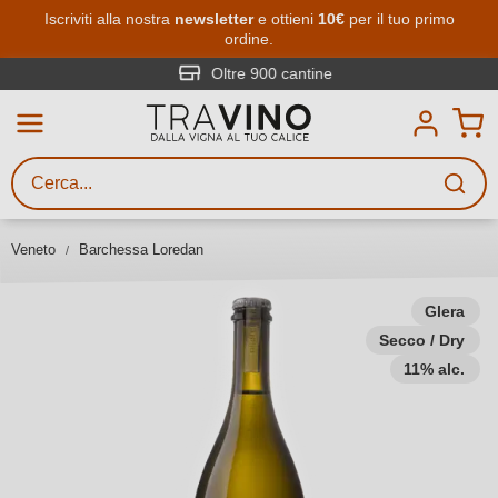
Passa al contenuto principale
Iscriviti alla nostra
newsletter
e ottieni
10€
per il tuo primo
ordine.
Ricerca vini
Inserisci almeno 3 caratteri
Oltre 900 cantine
Descrivi il vino stai cercando – per
gusto, occasione, nome del vino,
vitigno, regione, cantina o altri
Veneto
Barchessa Loredan
criteri.
Glera
Secco / Dry
11% alc.