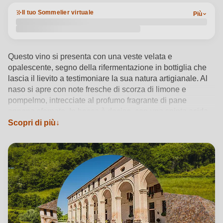
Il tuo Sommelier virtuale
Più
Questo vino si presenta con una veste velata e
opalescente, segno della rifermentazione in bottiglia che
lascia il lievito a testimoniare la sua natura artigianale. Al
naso si apre con note fresche di scorza di limone e
pompelmo, intrecciate al profumo fragrante di pane
appena sfornato. In bocca è deciso, con una spinta acida
che accarezza il palato e richiama la succosità degli
Scopri di più
agrumi. La presenza del fondo regala una piacevole
complessità, mentre il sorso resta asciutto, energico, con
un finale sapido che invita a un nuovo assaggio.
Vedi dettagli del prodotto →