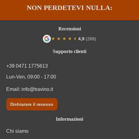
NON PERDETEVI NULLA:
Recensioni
★
★
★
★
★
★
4,9
(268)
Valutazione media di 4.9 su 5 stelle
Supporto clienti
+39 0471 1775613
Lun-Ven, 09:00 - 17:00
Email:
info@travino.it
Dichiarare il recesso
Informazioni
Chi siamo