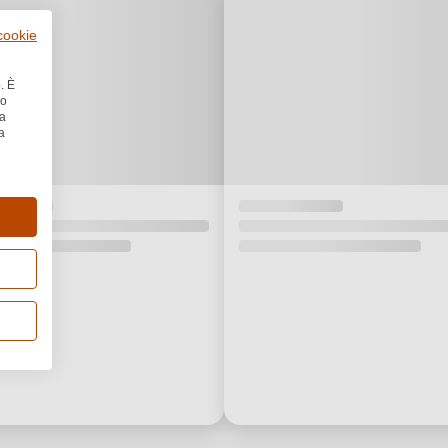
 cookie
. È
no
la
a