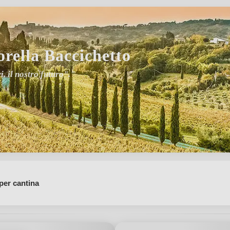
orella Baccichetto
, il nostro futuro"."
per cantina