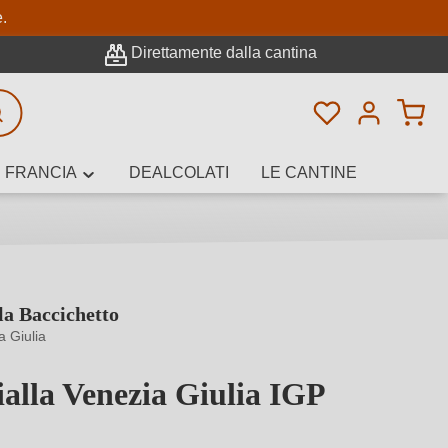
pale
e.
Direttamente dalla cantina
Hai 0 articoli n
icerca avanzata
FRANCIA
DEALCOLATI
LE CANTINE
la Baccichetto
e, cantina o
a Giulia
ialla Venezia Giulia IGP