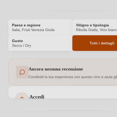
Paese e regione
Vitigno e tipologia
Italia, Friuli Venezia Giulia
Ribolla Gialla, Vino bian
Gusto
Tutti i dettagli
Secco / Dry
Codice prodotto
Ancora nessuna recensione
Affinamento
Condividi la tua esperienza con questo vino e aiuta gli a
Colore dell'uva
Formato
Accedi
Accedi per poter lasciare una recensione. Non ancora
Indirizzo del
Azienda Vitivinicola Baccichetto Umbert
produttore