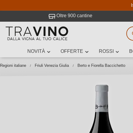
I
visitato Travino.
Oltre 900 cantine
NOVITÀ
OFFERTE
ROSSI
B
Ricerca vini
Inserisci alme
Regioni italiane
Friuli Venezia Giulia
Berto e Fiorella Baccichetto
Descrivi il