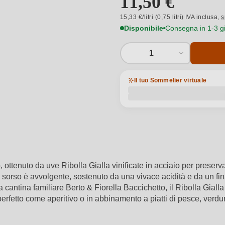
11,50 €
15,33 €/litri (0,75 litri) IVA inclusa,
s
Disponibile
Consegna in 1-3 gio
1
Il tuo Sommelier virtuale
o, ottenuto da uve Ribolla Gialla vinificate in acciaio per preser
a. Il sorso è avvolgente, sostenuto da una vivace acidità e da un 
 cantina familiare Berto & Fiorella Baccichetto, il Ribolla Gialla 
è perfetto come aperitivo o in abbinamento a piatti di pesce, verdu