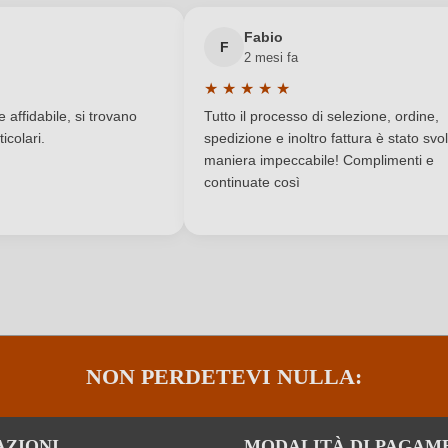
Berto & Fiorella Baccichetto
Nuovo cliente?
Registrati
Qualità
Fabio
F
2 mesi fa
Friuli Venezia Giulia
Residuo zuccherino
★
★
★
★
★
a di 5 su 5 stelle
Valutazione media di 5 su 5 stelle
Contiene solfiti
Tipo di vino
affidabile, si trovano
Tutto il processo di selezione, ordine,
icolari.
spedizione e inoltro fattura è stato svol
Ribolla Gialla
maniera impeccabile! Complimenti e
continuate così
Informazioni nutrizionali
ACCEDI
NON PERDETEVI NULLA:
AZIONI
MODALITÀ DI PAGAM