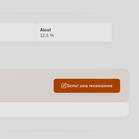
Alcol
12,5 %
Pesce
2024
Scrivi una recensione
12,5 %
Venezia Giulia IGP
Italia