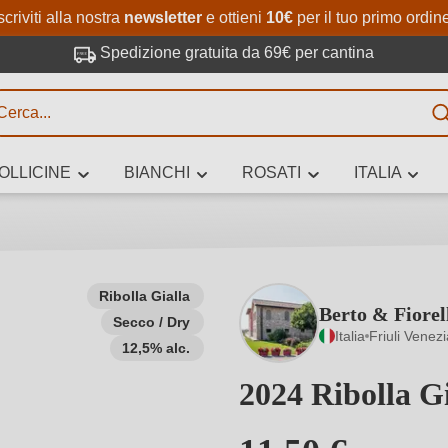
Passa al contenuto principale
Salta alla ricerca
Passa alla navigazione princi
scriviti alla nostra
newsletter
e ottieni
10€
per il tuo primo ordin
Spedizione gratuita da 69€ per cantina
R
OLLICINE
BIANCHI
ROSATI
ITALIA
no 3 caratteri
Ribolla Gialla
Berto & Fiorel
Secco / Dry
 vino stai cercando – per gusto, occasione, nome del vino, vitigno, region
Italia
Friuli Venezi
altri criteri.
12,5% alc.
2024 Ribolla G