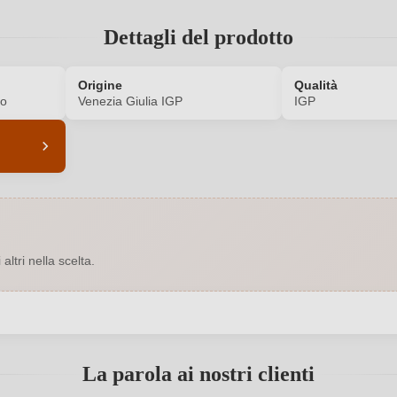
Dettagli del prodotto
Origine
Qualità
co
Venezia Giulia IGP
IGP
6401016000
Abbinamenti
Botte inox
Annata
ltri nella scelta.
Bianco
Contenuto di alcol
0,75 L
Indicazione geografica
 registrato?
o & C ss, Via Lignano 46, 33050
Nazione
La parola ai nostri clienti
Precenicco, Italia