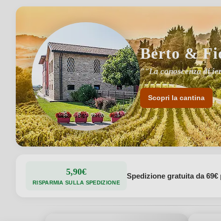
Berto & Fi
""La conoscenza di ieri
Scopri la cantina
5,90€
Spedizione gratuita da 69€ 
RISPARMIA SULLA SPEDIZIONE