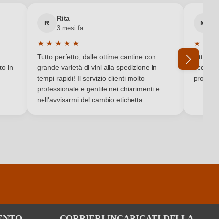
IGP
Rita
M
R
M
3 mesi fa
6 
Secco / Dry
★
★
★
★
★
★
★
★
Valutazione media di 5 su 5 stelle
Valutaz
Vino bianco
Tutto perfetto, dalle ottime cantine con
Ottimo e
to in
grande varietà di vini alla spedizione in
acquista
tempi rapidi! Il servizio clienti molto
produtto
professionale e gentile nei chiarimenti e
Ho dimenticato la mia password.
nell'avvisarmi del cambio etichetta...
per 100 ml
309 kJ / 74 kcal
1.2 g
0.5 g
ENTO
CORRIERI INCARICATI DELLA