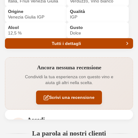
Italia, Friuli Venezia Giulia
Verduzzo, Vino bianco
Origine
Qualità
Venezia Giulia IGP
IGP
Alcol
Gusto
12,5 %
Dolce
Tutti i dettagli
Codice prodotto
6401017000
Ancora nessuna recensione
Abbinamenti
Dessert
Condividi la tua esperienza con questo vino e
aiuta gli altri nella scelta.
Annata
2024
Scrivi una recensione
Colore dell'uva
Bianco
Contenuto di alcol
12,5 %
Accedi
Formato
0,75 L
Accedi per poter lasciare una recensione. Non
La parola ai nostri clienti
ancora registrato?