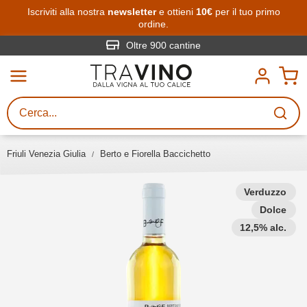
Passa al contenuto principale
Iscriviti alla nostra
newsletter
e ottieni
10€
per il tuo primo
ordine.
Ricerca vini
Inserisci almeno 3 caratteri
Oltre 900 cantine
Descrivi il vino stai cercando – per
gusto, occasione, nome del vino,
vitigno, regione, cantina o altri
Friuli Venezia Giulia
Berto e Fiorella Baccichetto
criteri.
Verduzzo
Dolce
12,5% alc.