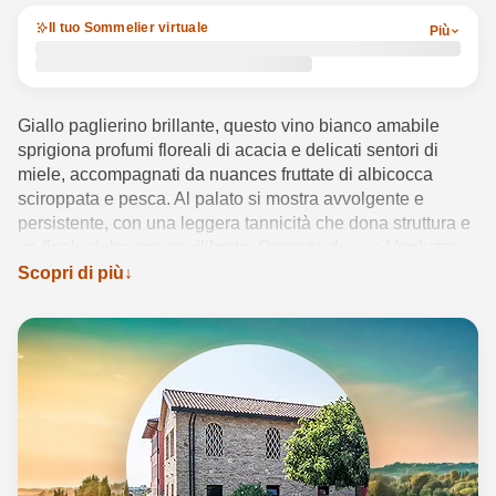
Il tuo Sommelier virtuale
Più
Giallo paglierino brillante, questo vino bianco amabile
sprigiona profumi floreali di acacia e delicati sentori di
miele, accompagnati da nuances fruttate di albicocca
sciroppata e pesca. Al palato si mostra avvolgente e
persistente, con una leggera tannicità che dona struttura e
un finale dolce ma equilibrato. Ottenuto da uve Verduzzo
coltivate in Friuli Venezia Giulia, il Berto & Fiorella
Scopri di più
Baccichetto Verduzzo IGP 2023 esprime appieno l’identità
rigogliosa del territorio. La vinificazione prevede una
fermentazione controllata dopo leggera pressatura, con
affinamento in acciaio per preservare i profumi distintivi.
Da servire tra i 10 e i 12°C in abbinamento a dessert o
pasticceria secca, è perfetto per concludere ogni
occasione con piacevolezza autentica.
Vedi dettagli del prodotto →