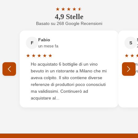
Indicazione geografica
Venezia Giulia IGP
★
★
★
★
★
★
4,9 Stelle
Valutazione media di 4.9 su 5 stelle
Indirizzo del
Azienda Vitivinicola Baccichetto Umberto & C ss,
Nuovo cliente?
Registrati
produttore
Via Lignano 46, 33050 Precenicco, Italia
Basato su 268 Google Recensioni
Il tuo indirizzo e-mail
Nazione
Italia
Fabio
F
S
un mese fa
Produttore
Berto & Fiorella Baccichetto
★
★
★
★
★
★
★
La tua password
Valutazione media di 5 su 5 stelle
Valuta
Ho acquistato 6 bottiglie di un vino
Cons
Qualità
IGP
bevuto in un ristorante a Milano che mi
trov
Ho dimenticato la mia password.
aveva colpito. Il sito contiene diverse
Regione
Friuli Venezia Giulia
referenze di produttori poco conosciuti
ma validissimi. Continuerò ad
Residuo zuccherino
Dolce
ACCEDI
acquistare al...
Solfiti
Contiene solfiti
Tipo di vino
Vino bianco
Varietà di uva
Verduzzo