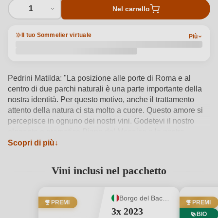
1
Nel carrello
Il tuo Sommelier virtuale
Più
Pedrini Matilda: "La posizione alle porte di Roma e al
centro di due parchi naturali è una parte importante della
nostra identità. Per questo motivo, anche il trattamento
attento della natura ci sta molto a cuore. Questo amore si
percepisce in ognuno dei nostri vini. Godetevi il nostro
elegante e aromatico Piano del Mosaico e la nostra
Malvasia. Condividete questo amore con amici e familiari
Scopri di più
e trasmettete un pezzo della nostra felicità".
Vedi dettagli del prodotto →
Vini inclusi nel pacchetto
Borgo del Baccano
PREMI
PREMI
3x 2023
BIO