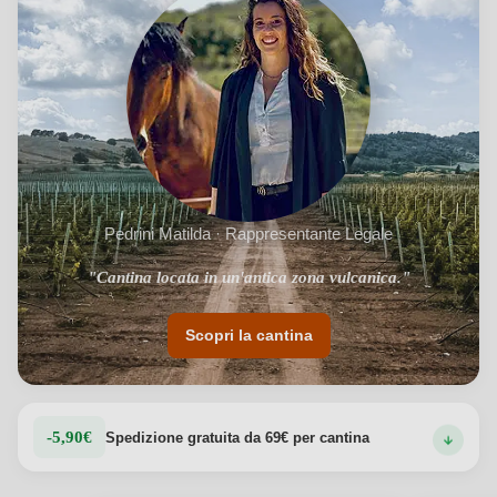
Pedrini Matilda · Rappresentante Legale
"Nel segno della sostenibilità e della cultura."
"Cantina locata in un'antica zona vulcanica."
Scopri la cantina
-5,90€
Spedizione gratuita da 69€ per cantina