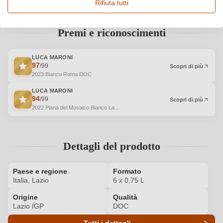
Rifiuta tutti
Premi e riconoscimenti
LUCA MARONI
97
/99
Scopri di più
2023 Bianco Roma DOC
LUCA MARONI
94
/99
Scopri di più
2022 Piana del Mosaico Bianco Lazio IGP BIO
Dettagli del prodotto
Paese e regione
Formato
Italia, Lazio
6 x 0,75 L
Origine
Qualità
Lazio IGP
DOC