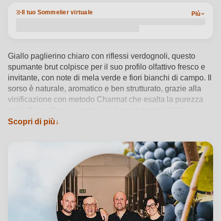
Il tuo Sommelier virtuale
Più
Giallo paglierino chiaro con riflessi verdognoli, questo
spumante brut colpisce per il suo profilo olfattivo fresco e
invitante, con note di mela verde e fiori bianchi di campo. Il
sorso è naturale, aromatico e ben strutturato, grazie alla
vinificazione con metodo Charmat che esalta la purezza
della Glera. Con un grado alcolico moderato (11%), si
serve fresco, intorno ai 6-8°C, per valorizzare ogni
Scopri di più
abbinamento, dalle fritture leggere e formaggi freschi fino
ai piatti di pesce crudo. La cantina Boron, nel cuore della
DOC Venezia, interpreta con sensibilità sostenibile e
rigore artigiano l’identità vitivinicola veneta, fondendo
tradizione e innovazione in ogni bottiglia.
Vedi dettagli del prodotto →