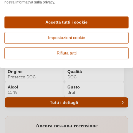
nostra informativa sulla privacy.
LUCA MARONI
Scopri di più
91
/99
Accetta tutti i cookie
Dettagli del prodotto
Impostazioni cookie
Paese e regione
Vitigno e tipologia
Rifiuta tutti
Italia, Veneto
Glera, Vino frizzante e
spumante
Origine
Qualità
Prosecco DOC
DOC
Alcol
Gusto
11 %
Brut
Tutti i dettagli
Codice prodotto
7020018000
Ancora nessuna recensione
Abbinamenti
Pesce