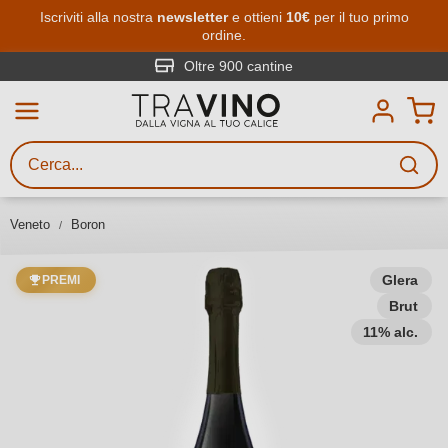
Passa al contenuto principale
Iscriviti alla nostra
newsletter
e ottieni
10€
per il tuo primo
ordine.
Ricerca vini
Inserisci almeno 3 caratteri
Oltre 900 cantine
Descrivi il vino stai cercando – per
gusto, occasione, nome del vino,
vitigno, regione, cantina o altri
Veneto
Boron
criteri.
Glera
PREMI
Brut
11% alc.