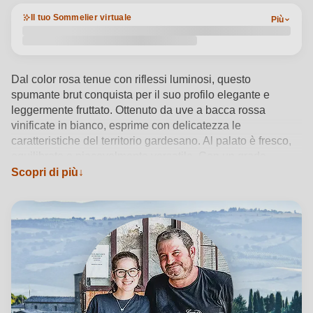
Il tuo Sommelier virtuale
Più
Dal color rosa tenue con riflessi luminosi, questo
spumante brut conquista per il suo profilo elegante e
leggermente fruttato. Ottenuto da uve a bacca rossa
vinificate in bianco, esprime con delicatezza le
caratteristiche del territorio gardesano. Al palato è fresco,
equilibrato e piacevolmente versatile. Con un grado
alcolico moderato e una chiusura a tappo fungo, si serve
Scopri di più
idealmente tra i 6 e gli 8°C. Perfetto come aperitivo o in
abbinamento a piatti di pesce, esprime tutta la sua anima
conviviale. Agricola Bosco, cantina immersa nelle colline
moreniche del Lago di Garda, traduce passione e
artigianalità in ogni bollicina.
Vedi dettagli del prodotto →