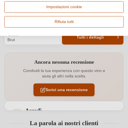
Italia, Lombardia
Cuvée (Rosato), Vino
Impostazioni cookie
frizzante e spumante
Qualità
Alcol
Rifiuta tutti
Vino Generico
12,5 %
Gusto
Tutti i dettagli
Brut
Codice prodotto
6501005000
Ancora nessuna recensione
Abbinamenti
Pesce
Condividi la tua esperienza con questo vino e
aiuta gli altri nella scelta.
Colore dell'uva
Rosso
Scrivi una recensione
Contenuto di alcol
12,5 %
Formato
0,75 L
Accedi
Indirizzo
Azienda Agricola Bosco di Zenegaglia Angelo e
Accedi per poter lasciare una recensione. Non
La parola ai nostri clienti
del
Valentino SOC. Agricola S.S., Località Bosco 1, 25010
ancora registrato?