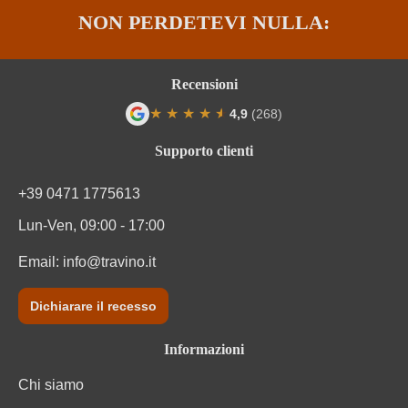
NON PERDETEVI NULLA:
Recensioni
★
★
★
★
★
★
4,9
(268)
Valutazione media di 4.9 su 5 stelle
Supporto clienti
+39 0471 1775613
Lun-Ven, 09:00 - 17:00
Email:
info@travino.it
Dichiarare il recesso
Informazioni
Chi siamo