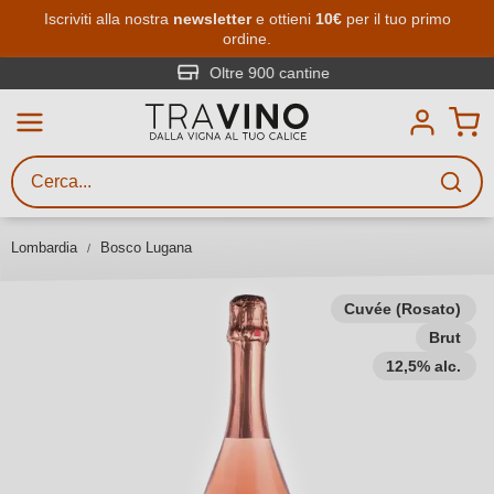
Passa al contenuto principale
Iscriviti alla nostra
newsletter
e ottieni
10€
per il tuo primo
ordine.
Ricerca vini
Inserisci almeno 3 caratteri
Oltre 900 cantine
Descrivi il vino stai cercando – per
gusto, occasione, nome del vino,
vitigno, regione, cantina o altri
Lombardia
Bosco Lugana
criteri.
Cuvée (Rosato)
Brut
12,5% alc.