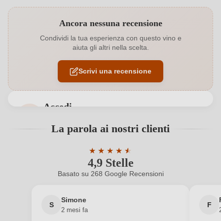
Codice prodotto
4831015000
Ancora nessuna recensione
Affinamento
Botte inox
Condividi la tua esperienza con questo vino e
aiuta gli altri nella scelta.
Annata
2021
Scrivi una recensione
Bio
EU
Bio
Sì
Accedi
Colore dell'uva
Rosso
Accedi per poter lasciare una recensione. Non
La parola ai nostri clienti
ancora registrato?
Contenuto di alcol
14 %
★
★
★
★
★
★
4,9 Stelle
Valutazione media di 4.9 su 5 stelle
Formato
0,75 L
Nuovo cliente?
Registrati
Basato su 268 Google Recensioni
Indicazione geografica
Roma DOC
Il tuo indirizzo e-mail
Simone
S
F
Indirizzo del
Società Agricola Mingotti s.r.l., Via Cisternense 17,
2 mesi fa
produttore
00075 Campoleone Lanuvio, Italia