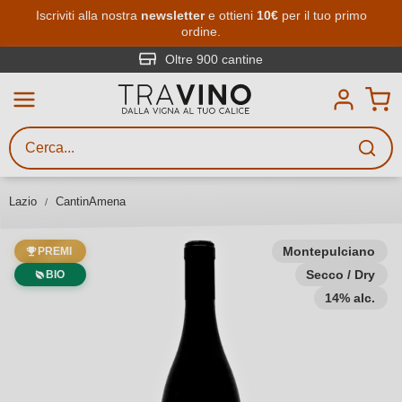
Passa al contenuto principale
Iscriviti alla nostra
newsletter
e ottieni
10€
per il tuo primo
ordine.
Ricerca vini
Inserisci almeno 3 caratteri
Oltre 900 cantine
Descrivi il vino stai cercando – per
gusto, occasione, nome del vino,
vitigno, regione, cantina o altri
Lazio
CantinAmena
criteri.
Montepulciano
PREMI
Secco / Dry
BIO
14% alc.