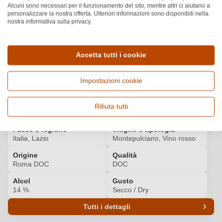
BIBENDA
Alcuni sono necessari per il funzionamento del sito, mentre altri ci aiutano a
Scopri di più
3
/5
personalizzare la nostra offerta. Ulteriori informazioni sono disponibili nella
nostra informativa sulla privacy.
FALSTAFF
Scopri di più
91
/100
Accetta tutti i cookie
Altri premi
(+2)
Impostazioni cookie
Dettagli del prodotto
Rifiuta tutti
Paese e regione
Vitigno e tipologia
Italia, Lazio
Montepulciano, Vino rosso
Origine
Qualità
Roma DOC
DOC
Alcol
Gusto
14 %
Secco / Dry
Tutti i dettagli