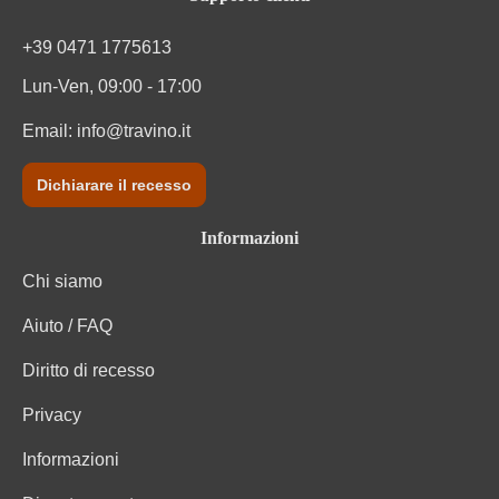
Tappo di bottiglia
Altro
+39 0471 1775613
Tipo di vino
Vino rosso
Lun-Ven, 09:00 - 17:00
Varietà di uva
Montepulciano
Email:
info@travino.it
Dichiarare il recesso
Informazioni
Chi siamo
Aiuto / FAQ
Diritto di recesso
Privacy
Informazioni