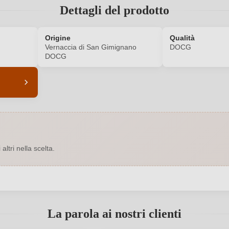
Dettagli del prodotto
Origine
Qualità
Vernaccia di San Gimignano
DOCG
DOCG
8218001000
Annata
EU
Bio
ltri nella scelta.
Bianco
Contenuto di alcol
0,75 L
Indicazione geografica
 registrato?
s.s., Loc. Casale 26, 53037 San
Nazione
La parola ai nostri clienti
Gimignano, Italia