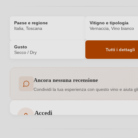
Paese e regione
Vitigno e tipologia
Italia, Toscana
Vernaccia, Vino bianco
Gusto
Tutti i dettagli
Secco / Dry
Codice prodotto
Ancora nessuna recensione
Bio
Condividi la tua esperienza con questo vino e aiuta gli a
Colore dell'uva
Formato
Accedi
Accedi per poter lasciare una recensione. Non ancora
Indirizzo del
Cappellasantandrea Società Agricola 
produttore