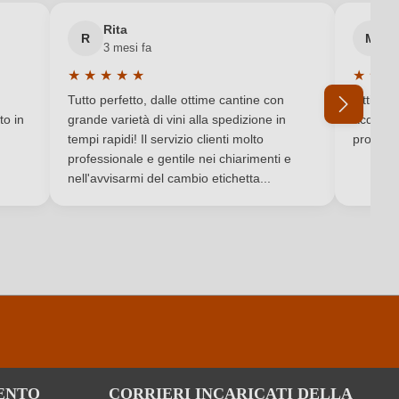
DOCG
Rita
M
R
M
3 mesi fa
6 
Secco / Dry
★
★
★
★
★
★
★
★
Valutazione media di 5 su 5 stelle
Valutaz
DE-ÖKO-060
Tutto perfetto, dalle ottime cantine con
Ottimo e
to in
grande varietà di vini alla spedizione in
acquista
Vino bianco
tempi rapidi! Il servizio clienti molto
produtto
professionale e gentile nei chiarimenti e
Ho dimenticato la mia password.
nell'avvisarmi del cambio etichetta...
ENTO
CORRIERI INCARICATI DELLA