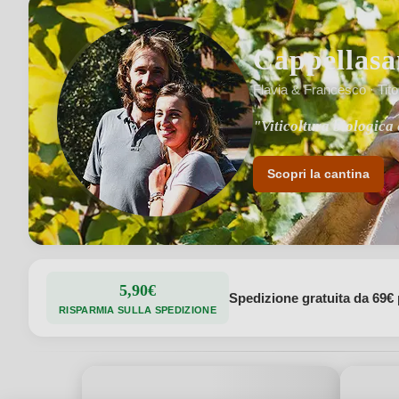
Cappellasa
Flavia & Francesco · Titol
"Viticoltura biologica 
"Specializzati nella V
Scopri la cantina
5,90€
Spedizione gratuita da 69€ 
RISPARMIA SULLA SPEDIZIONE