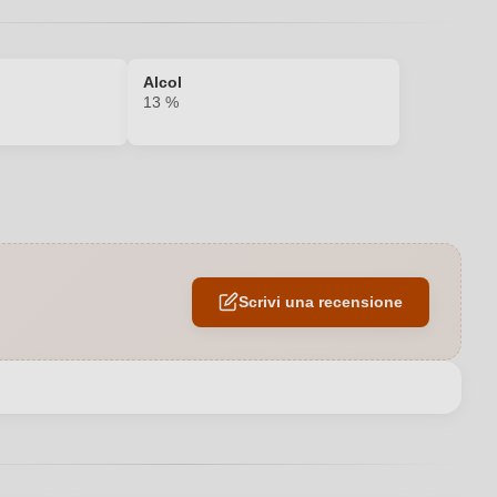
Alcol
13 %
2023
Sì
Scrivi una recensione
13 %
Vernaccia di San Gimignano DOCG
Italia