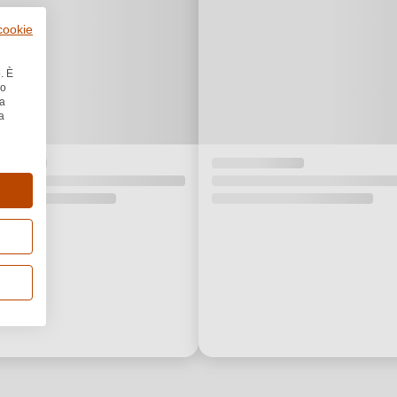
 cookie
. È
no
la
a