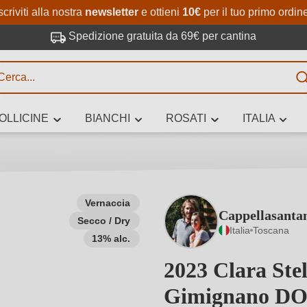
Passa al contenuto principale
Salta alla ricerca
Passa alla navigazione princi
scriviti alla nostra
newsletter
e ottieni
10€
per il tuo primo ordin
Spedizione gratuita da 69€ per cantina
R
OLLICINE
BIANCHI
ROSATI
ITALIA
no 3 caratteri
Vernaccia
Cappellasanta
Secco / Dry
 vino stai cercando – per gusto, occasione, nome del vino, vitigno, region
Italia
Toscana
altri criteri.
13% alc.
2023 Clara Stel
Gimignano D