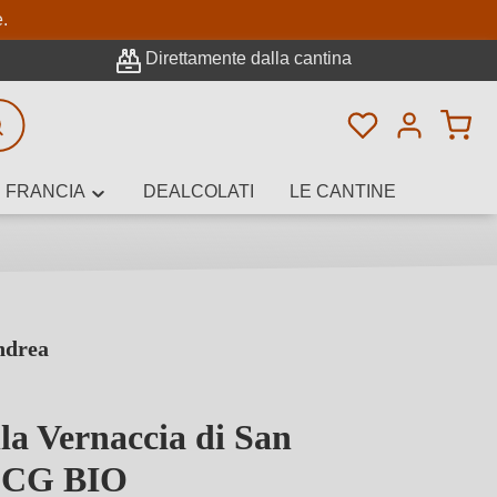
pale
e.
Direttamente dalla cantina
Hai 0 articoli n
icerca avanzata
FRANCIA
DEALCOLATI
LE CANTINE
ndrea
e, cantina o
la Vernaccia di San
OCG BIO