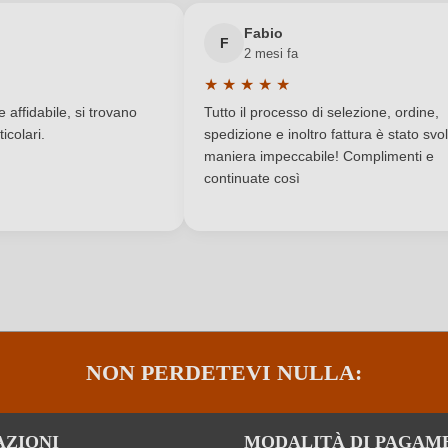
Cappellasantandrea
Nuovo cliente?
Registrati
Qualità
Fabio
F
2 mesi fa
Toscana
Residuo zuccherino
★
★
★
★
★
a di 5 su 5 stelle
Valutazione media di 5 su 5 stelle
11540/05
Sigla OdC negozio
affidabile, si trovano
Tutto il processo di selezione, ordine,
icolari.
spedizione e inoltro fattura è stato svol
Contiene solfiti
Tipo di vino
maniera impeccabile! Complimenti e
continuate così
Vernaccia
ACCEDI
NON PERDETEVI NULLA:
AZIONI
MODALITÀ DI PAGAM