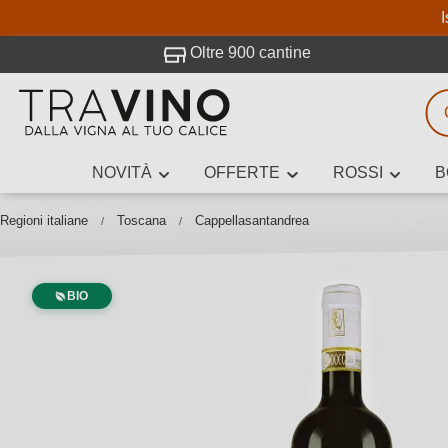
I
visitato Travino.
Oltre 900 cantine
NOVITÀ
OFFERTE
ROSSI
B
Ricerca vini
Inserisci alme
Regioni italiane
Toscana
Cappellasantandrea
BIO
Descrivi il