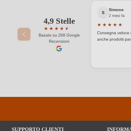
Produttore
Simone
S
2 mesi fa
Regione
4,9 Stelle
Il tuo indirizzo e-mail
★
★
★
★
★
★
★
★
★
★
★
Valutazione medi
Sigla OdC
Consegna veloce e 
Basato su 268 Google
Valutazione media di 4.9 su 5 stelle
anche prodotti part
Recensioni
La tua password
Solfiti
Varietà di uva
SUPPORTO CLIENTI
INFORM