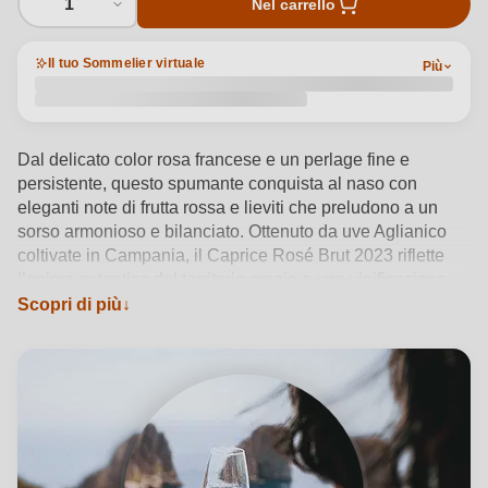
1
Nel carrello
Il tuo Sommelier virtuale
Più
Dal delicato color rosa francese e un perlage fine e
persistente, questo spumante conquista al naso con
eleganti note di frutta rossa e lieviti che preludono a un
sorso armonioso e bilanciato. Ottenuto da uve Aglianico
coltivate in Campania, il Caprice Rosé Brut 2023 riflette
l’anima autentica del territorio grazie a una vinificazione
attenta e rispettosa delle varietà autoctone. Servito tra i 6 e
Scopri di più
gli 8°C, è perfetto con antipasti leggeri, sushi o formaggi
freschi. La cantina Capri Moonlight, con radici profonde
nella tradizione campana e uno sguardo sempre
innovativo, firma uno spumante dal carattere deciso ma
raffinato, ideale per celebrare ogni momento con stile.
Vedi dettagli del prodotto →