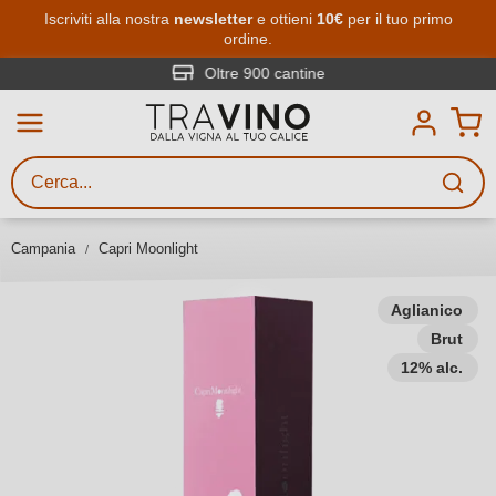
Passa al contenuto principale
Iscriviti alla nostra
newsletter
e ottieni
10€
per il tuo primo
ordine.
Ricerca vini
Inserisci almeno 3 caratteri
Oltre 900 cantine
Descrivi il vino stai cercando – per
gusto, occasione, nome del vino,
vitigno, regione, cantina o altri
Campania
Capri Moonlight
criteri.
Aglianico
Brut
12% alc.