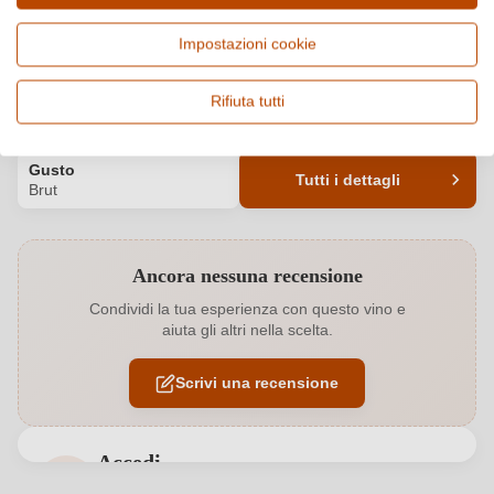
Paese e regione
Vitigno e tipologia
Impostazioni cookie
Italia, Campania
Aglianico, Vino frizzante e
spumante
Rifiuta tutti
Qualità
Alcol
Vino Generico
12 %
Gusto
Tutti i dettagli
Brut
Codice prodotto
5836013000
Ancora nessuna recensione
Annata
2023
Condividi la tua esperienza con questo vino e
aiuta gli altri nella scelta.
Colore dell'uva
Rosso
Scrivi una recensione
Contenuto di alcol
12 %
Formato
0,75 L
Accedi
Indirizzo del
Wine Capri SRL, Via Posillipo 406, 80123
Accedi per poter lasciare una recensione. Non