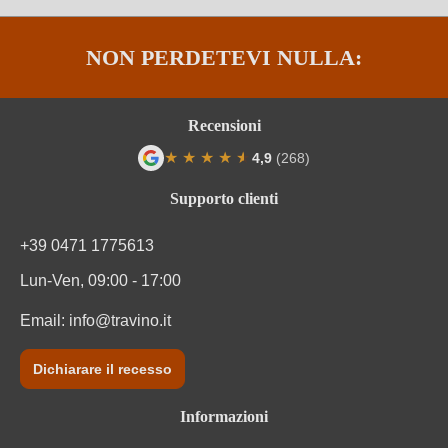
NON PERDETEVI NULLA:
Recensioni
★
★
★
★
★
★
4,9
(268)
Valutazione media di 4.9 su 5 stelle
Supporto clienti
+39 0471 1775613
Lun-Ven, 09:00 - 17:00
Email:
info@travino.it
Dichiarare il recesso
Informazioni