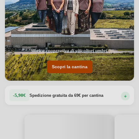
. · .
"Una delle più antiche dell'Italia centrale."
"Storica cooperativa di viticoltori umbri."
Scopri la cantina
-5,90€
Spedizione gratuita da 69€ per cantina