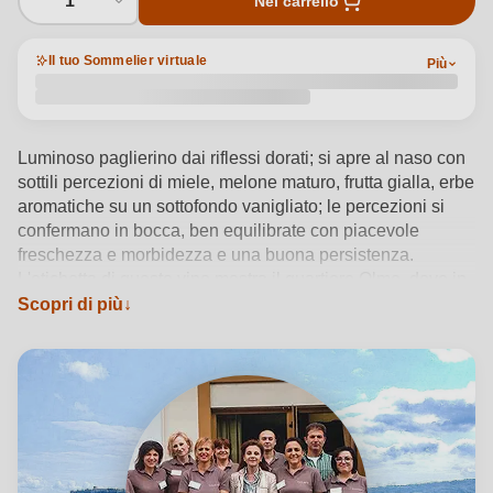
1
Nel carrello
Il tuo Sommelier virtuale
Più
Luminoso paglierino dai riflessi dorati; si apre al naso con
sottili percezioni di miele, melone maturo, frutta gialla, erbe
aromatiche su un sottofondo vanigliato; le percezioni si
confermano in bocca, ben equilibrate con piacevole
freschezza e morbidezza e una buona persistenza.
L'etichetta di questo vino mostra il quartiere Olmo, dove in
Piazza San Giovenale troviamo: la bellissima basilica
Scopri di più
romanica di San Giovenale, costruita nel 1004 su un
precedente tempio etrusco consacrato a Giove, poi
trasformato in una basilica paleocristiana dedicata a San
Giovenale, primo vescovo di Narni; e la chiesa di S.
Agostino fondata nel 1264 dai frati mendicanti
dell'omonimo ordine, oggi sede distaccata del Museo
dell'Opera del Duomo.
Vedi dettagli del prodotto →