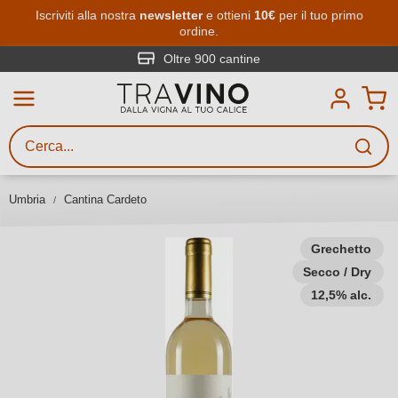
Passa al contenuto principale
Iscriviti alla nostra
newsletter
e ottieni
10€
per il tuo primo
ordine.
Ricerca vini
Inserisci almeno 3 caratteri
Oltre 900 cantine
Descrivi il vino stai cercando – per
gusto, occasione, nome del vino,
vitigno, regione, cantina o altri
Umbria
Cantina Cardeto
criteri.
Grechetto
Secco / Dry
12,5% alc.