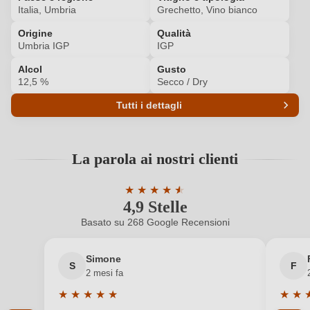
Italia, Umbria
Grechetto, Vino bianco
Origine
Qualità
ACCEDI
Umbria IGP
IGP
Alcol
Gusto
12,5 %
Secco / Dry
Tutti i dettagli
Codice prodotto
5738002000
La parola ai nostri clienti
Annata
2023
★
★
★
★
★
★
Colore dell'uva
Bianco
4,9 Stelle
Valutazione media di 4.9 su 5 stelle
Basato su 268 Google Recensioni
Contenuto di alcol
12,5 %
Simone
Formato
0,75 L
S
F
2 mesi fa
Indicazione geografica
Umbria IGP
★
★
★
★
★
★
★