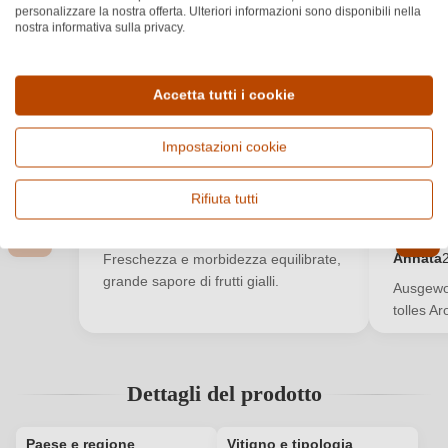
personalizzare la nostra offerta. Ulteriori informazioni sono disponibili nella
5.0
★
★
★
★
★
nostra informativa sulla privacy.
Valutazione media di 5 su 5 stelle
Basato su 2 recensioni
Filtra
Mostra recensioni
Accetta tutti i cookie
Accedi
Impostazioni cookie
Davide
S
Accedi per poter lasciare una recensione. Non
D
S
21 gen 2024
29
ancora registrato?
Rifiuta tutti
★
★
★
★
★
★
★
★
Valutazione media di 5 su 5 stelle
Valutazi
Nuovo cliente?
Registrati
Annata
Freschezza e morbidezza equilibrate,
grande sapore di frutti gialli.
Ausgewo
tolles A
Il tuo indirizzo e-mail
La tua password
Dettagli del prodotto
Ho dimenticato la mia password.
Paese e regione
Vitigno e tipologia