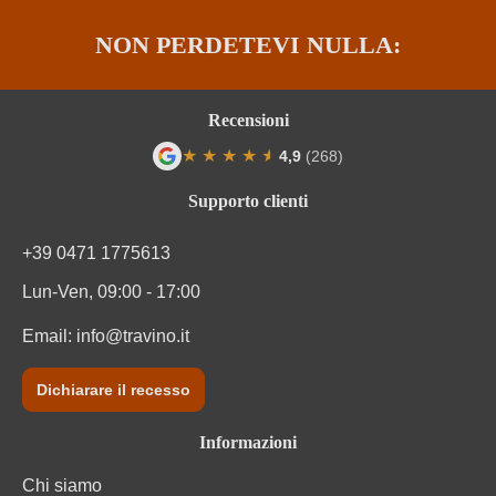
Zuccheri residui
1,9 g/L
NON PERDETEVI NULLA:
Recensioni
★
★
★
★
★
★
4,9
(268)
Valutazione media di 4.9 su 5 stelle
Supporto clienti
+39 0471 1775613
Lun-Ven, 09:00 - 17:00
Email:
info@travino.it
Dichiarare il recesso
Informazioni
Chi siamo