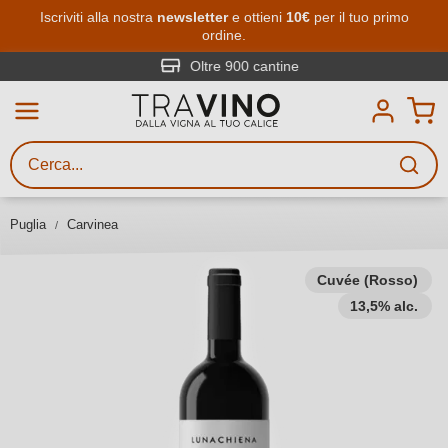
Passa al contenuto principale
Iscriviti alla nostra
newsletter
e ottieni
10€
per il tuo primo
ordine.
Ricerca vini
Inserisci almeno 3 caratteri
Oltre 900 cantine
Descrivi il vino stai cercando – per
gusto, occasione, nome del vino,
vitigno, regione, cantina o altri
Puglia
Carvinea
criteri.
Cuvée (Rosso)
13,5% alc.