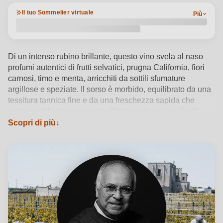
Il tuo Sommelier virtuale
Più
Di un intenso rubino brillante, questo vino svela al naso
profumi autentici di frutti selvatici, prugna California, fiori
carnosi, timo e menta, arricchiti da sottili sfumature
argillose e speziate. Il sorso è morbido, equilibrato da una
tessitura tannica fine e da una freschezza sapida che
prolunga il finale con grazia. Ottenuto da una cuvée di
Aglianico e Negroamaro, si esprime al meglio tra i 16 e i
Scopri di più
18°C, accompagnando con versatilità piatti della tradizione
pugliese o grigliate di carne. La Cantina Carvinea, nel
cuore dell’Alto Salento, interpreta il territorio attraverso una
vinificazione attenta e sostenibile, fondendo passione
artigiana e competenza enologica in ogni bottiglia.
Vedi dettagli del prodotto →