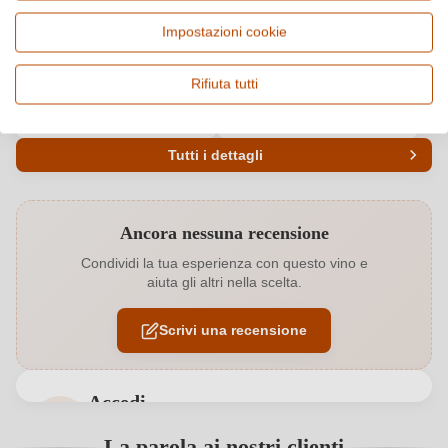
Italia, Puglia
Cuvée (Rosso), Vino rosso
Impostazioni cookie
Origine
Qualità
Salento IGP
IGP
Rifiuta tutti
Alcol
Zucchero residuo
13,5 %
1,9 g/L
Tutti i dettagli
Codice prodotto
7051004000
Ancora nessuna recensione
Acidità
5,55 g/L
Condividi la tua esperienza con questo vino e
aiuta gli altri nella scelta.
Colore dell'uva
Rosso
Scrivi una recensione
Contenuto di alcol
13,5 %
Formato
0,75 L
Accedi
Indicazione geografica
Salento IGP
Accedi per poter lasciare una recensione. Non
La parola ai nostri clienti