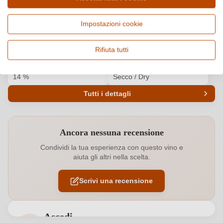
Paese e regione
Vitigno e tipologia
Impostazioni cookie
Italia, Friuli Venezia Giulia
Cuvée (Rosso), Vino rosso
Origine
Qualità
Rifiuta tutti
Friuli Colli Orientali DOC
DOC
Alcol
Gusto
14 %
Secco / Dry
Tutti i dettagli
Codice prodotto
5797011000
Ancora nessuna recensione
Annata
2020
Condividi la tua esperienza con questo vino e
aiuta gli altri nella scelta.
Colore dell'uva
Rosso
Scrivi una recensione
Contenuto di alcol
14 %
Formato
0,75 L
Accedi