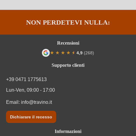
NON PERDETEVI NULLA:
Recensioni
★
★
★
★
★
★
4,9
(268)
Valutazione media di 4.9 su 5 stelle
Supporto clienti
+39 0471 1775613
Lun-Ven, 09:00 - 17:00
Email:
info@travino.it
Dichiarare il recesso
Informazioni