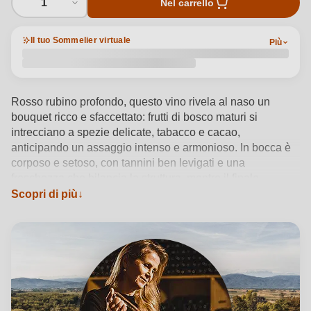
1
Nel carrello
Il tuo Sommelier virtuale
Più
Rosso rubino profondo, questo vino rivela al naso un
bouquet ricco e sfaccettato: frutti di bosco maturi si
intrecciano a spezie delicate, tabacco e cacao,
anticipando un assaggio intenso e armonioso. In bocca è
corposo e setoso, con tannini ben levigati e una
freschezza che bilancia la struttura, mentre il finale
persistente svela eleganti note di liquirizia e cioccolato
Scopri di più
fondente. Frutto di una cuvée selezionata, questa Riserva
esprime tutta la potenzialità del terroir dei Colli Orientali
del Friuli, valorizzata da una vinificazione tradizionale
priva di agenti chimici. Castello di Buttrio, cantina storica
immersa nel paesaggio friulano e guidata dalla sensibilità
di Alessandra Felluga, firma un vino dal carattere
autorevole, ideale tra i 18 e i 20°C con brasati o formaggi