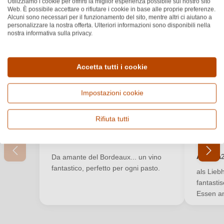
Utilizziamo i cookie per offrirti la miglior esperienza possibile sul nostro sito
Web. È possibile accettare o rifiutare i cookie in base alle proprie preferenze.
Recensioni dei clienti
Alcuni sono necessari per il funzionamento del sito, mentre altri ci aiutano a
personalizzare la nostra offerta. Ulteriori informazioni sono disponibili nella
nostra informativa sulla privacy.
5.0
★
★
★
★
★
Valutazione media di 5 su 5 stelle
Basato su 2 recensioni
Filtra
Accetta tutti i cookie
Mostra recensioni
Impostazioni cookie
Accedi
Nicolò
T
Accedi per poter lasciare una recensione. Non
N
T
3 ott 2025
Rifiuta tutti
25
ancora registrato?
★
★
★
★
★
★
★
★
Valutazione media di 5 su 5 stelle
Valutazi
Nuovo cliente?
Registrati
Annata
Da amante del Bordeaux... un vino
fantastico, perfetto per ogni pasto.
als Lieb
fantasti
Il tuo indirizzo e-mail
Essen a
La tua password