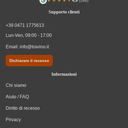
★
★
★
★
★
★
4,9
(268)
Valutazione media di 4.9 su 5 stelle
Sottoregione
Languedoc
Supporto clienti
Tipo di vino
Vino rosso
+39 0471 1775613
Lun-Ven, 09:00 - 17:00
Varietà di uva
Cuvée (Rosso)
Email:
info@travino.it
Varietà di uve della
Grenache noir, Syrah, Carignan,
cuvée
Mourvèdre
Dichiarare il recesso
Informazioni
Chi siamo
Aiuto / FAQ
Diritto di recesso
Privacy