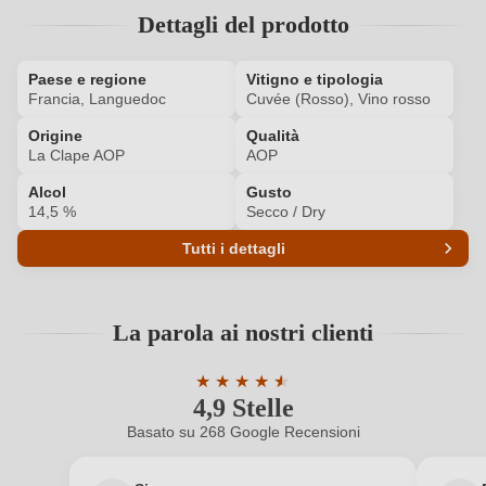
Dettagli del prodotto
Ho dimenticato la mia password.
Paese e regione
Vitigno e tipologia
Francia, Languedoc
Cuvée (Rosso), Vino rosso
ACCEDI
Origine
Qualità
La Clape AOP
AOP
Alcol
Gusto
14,5 %
Secco / Dry
Tutti i dettagli
Codice prodotto
7428015000
La parola ai nostri clienti
Affinamento
Grande botte di rovere
★
★
★
★
★
★
Annata
2021
4,9 Stelle
Valutazione media di 4.9 su 5 stelle
Basato su 268 Google Recensioni
Colore dell'uva
Rosso