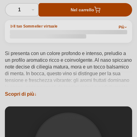
1
Nel carrello
Il tuo Sommelier virtuale
Più
Si presenta con un colore profondo e intenso, preludio a
un profilo aromatico ricco e coinvolgente. Al naso spiccano
note decise di ciliegia matura, mora e un tocco balsamico
di menta. In bocca, questo vino si distingue per la sua
tensione e freschezza vibrante: gli aromi fruttati dominano
la scena, accompagnati da tannini setosi e perfettamente
integrati. Il blend di Carignan, Grenache Noir, Mourvèdre e
Scopri di più
Syrah trova equilibrio e complessità grazie a un
affinamento in grande botte di rovere, che dona struttura e
profondità. Espressione autentica della denominazione La
Clape, questo vino unisce forza e finezza con grande
eleganza.
Vedi dettagli del prodotto →