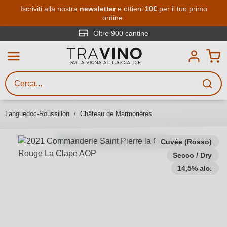
Passa al contenuto principale
Iscriviti alla nostra
newsletter
e ottieni
10€
per il tuo primo
ordine.
Ricerca vini
Inserisci almeno 3 caratteri
Oltre 900 cantine
Descrivi il vino stai cercando – per
gusto, occasione, nome del vino,
vitigno, regione, cantina o altri
Languedoc-Roussillon
Château de Marmorières
criteri.
Cuvée (Rosso)
Secco / Dry
14,5% alc.