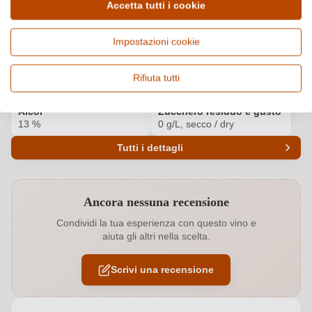
Dettagli del prodotto
Accetta tutti i cookie
Paese e regione
Vitigno e tipologia
Impostazioni cookie
Francia, Languedoc
Cuvée (Rosato), Vino rosato
Origine
Qualità
Rifiuta tutti
Languedoc AOP
AOP
Alcol
Zucchero residuo e gusto
13 %
0 g/L, secco / dry
Tutti i dettagli
Codice prodotto
7428017000
Ancora nessuna recensione
Abbinamenti
Frutti di mare
Condividi la tua esperienza con questo vino e
aiuta gli altri nella scelta.
Annata
2025
Scrivi una recensione
Colore dell'uva
Rosso
Contenuto di alcol
13 %