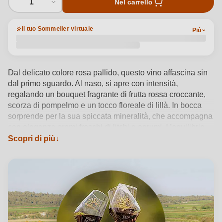
1
Nel carrello
Il tuo Sommelier virtuale
Più
Dal delicato colore rosa pallido, questo vino affascina sin
dal primo sguardo. Al naso, si apre con intensità,
regalando un bouquet fragrante di frutta rossa croccante,
scorza di pompelmo e un tocco floreale di lillà. In bocca
sorprende per la sua spiccata mineralità, che accompagna
con eleganza aromi freschi di litchi e agrumi. L’equilibrio
tra Cinsault, Grenache Blanc, Grenache Noir e Syrah dona
Scopri di più
struttura e freschezza. Questo vino, espressione raffinata
del territorio di La Clape, nasce da un cru d’eccezione che
valorizza appieno la ricchezza e l’armonia della
denominazione.
Vedi dettagli del prodotto →