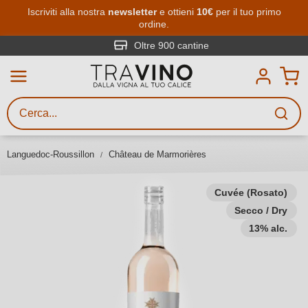
Passa al contenuto principale
Iscriviti alla nostra
newsletter
e ottieni
10€
per il tuo primo
ordine.
Ricerca vini
Inserisci almeno 3 caratteri
Oltre 900 cantine
Descrivi il vino stai cercando – per
gusto, occasione, nome del vino,
vitigno, regione, cantina o altri
Languedoc-Roussillon
Château de Marmorières
criteri.
Cuvée (Rosato)
Secco / Dry
13% alc.