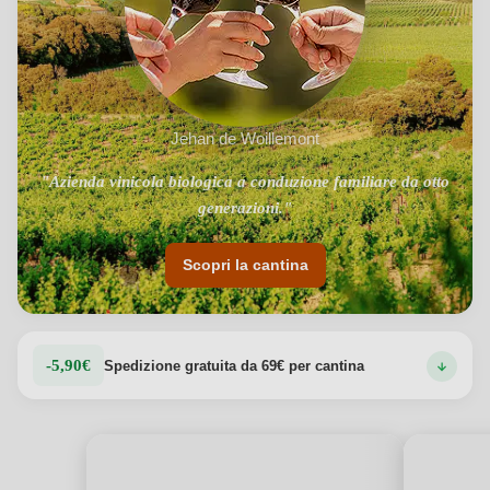
Jehan de Woillemont
"Azienda vinicola biologica a conduzione familiare da otto
generazioni."
Scopri la cantina
-5,90€
Spedizione gratuita da 69€ per cantina