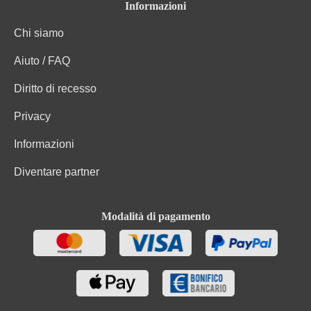
Carboidrati di cui zuccheri
0 g
Informazioni
Chi siamo
Uve, Regolatori di acidità (Acido tartarico (L(+)-), E
Ingredienti
334), Conservanti (Acido L-ascorbico, E 300),
Aiuto / FAQ
Stabilizzanti (Acido metatartarico, E 353).
Diritto di recesso
Privacy
Informazioni
Diventare partner
Modalità di pagamento